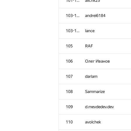
101-102
allchk25
103-104
andrei6184
103-104
lance
105
RAF
106
Олег Иванов
107
darlam
108
Sammarize
109
d.mevdedev.dev
110
avolchek