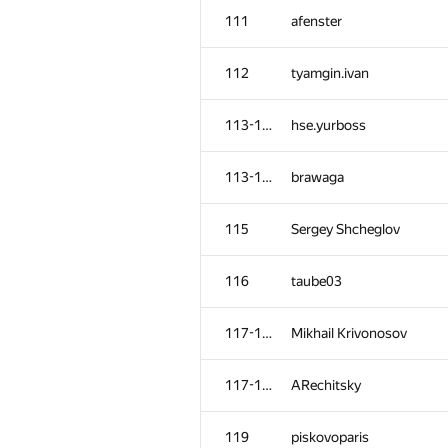
111
afenster
112
tyamgin.ivan
113-114
hse.yurboss
113-114
brawaga
115
Sergey Shcheglov
116
taube03
117-118
Mikhail Krivonosov
117-118
ARechitsky
119
piskovoparis