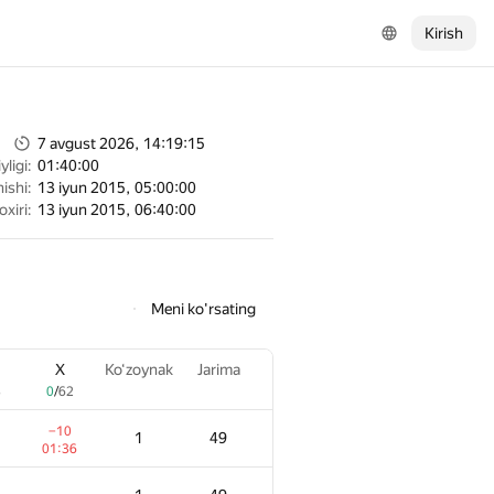
Kirish
7 avgust 2026, 14:19:15
ligi:
01:40:00
ishi:
13 iyun 2015, 05:00:00
oxiri:
13 iyun 2015, 06:40:00
Meni ko'rsating
X
Ko‘zoynak
Jarima
8
0
/
62
−10
1
49
01:36