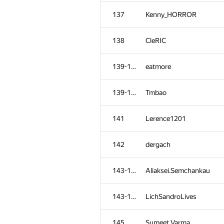
101-102
allchk25
137
Kenny_HORROR
103-104
andrei6184
138
CleRIC
103-104
lance
139-140
eatmore
105
RAF
139-140
Tmbao
106
Олег Иванов
141
Lerence1201
107
darlam
142
dergach
108
Sammarize
143-144
Aliaksei.Semchankau
109
d.mevdedev.dev
143-144
LichSandroLives
110
avolchek
145
Sumeet Varma