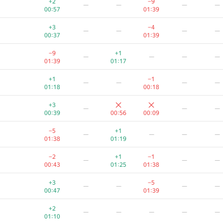
+2
−9
—
—
—
—
00:57
01:39
+3
−4
—
—
—
—
00:37
01:39
−9
+1
—
—
—
—
01:39
01:17
+1
−1
—
—
—
—
01:18
00:18
+3
—
—
—
00:39
00:56
00:09
−5
+1
—
—
—
—
01:38
01:19
−2
+1
−1
—
—
—
00:43
01:25
01:38
A
B
C
D
E
F
+3
−5
—
—
—
—
130
/
1090
19
/
71
85
/
157
95
/
882
5
/
32
0
/
5
00:47
01:39
+1
−8
—
—
—
—
+2
—
—
—
—
—
00:29
01:34
01:10