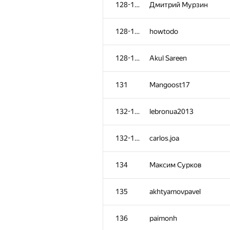
128-130
Дмитрий Мурзин
128-130
howtodo
128-130
Akul Sareen
131
Mangoost17
132-133
lebronua2013
132-133
carlos.joa
134
Максим Сурков
№
Ishtirokchi
135
akhtyamovpavel
101-102
BaturaDim
136
paimonh