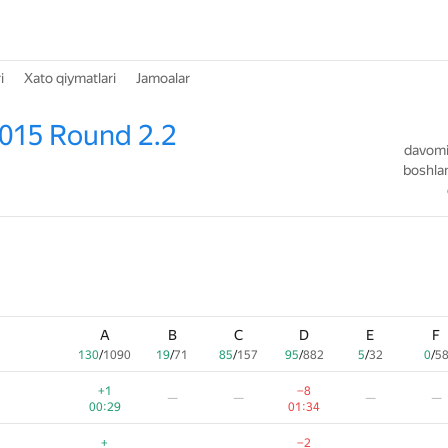
i
Xato qiymatlari
Jamoalar
015 Round 2.2
davomiy
boshlan
A
B
C
D
E
F
130
/
1090
19
/
71
85
/
157
95
/
882
5
/
32
0
/
5
+1
−8
—
—
—
—
00:29
01:34
+
−2