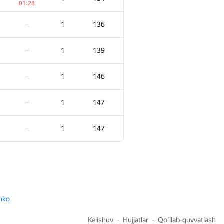
01:28
1
70
—
1
136
—
1
71
—
1
139
—
1
72
—
1
146
—
1
72
—
1
147
—
1
77
—
1
147
—
1
78
—
1
79
—
nko
1
79
—
Kelishuv
Hujjatlar
Qo'llab-quvvatlash