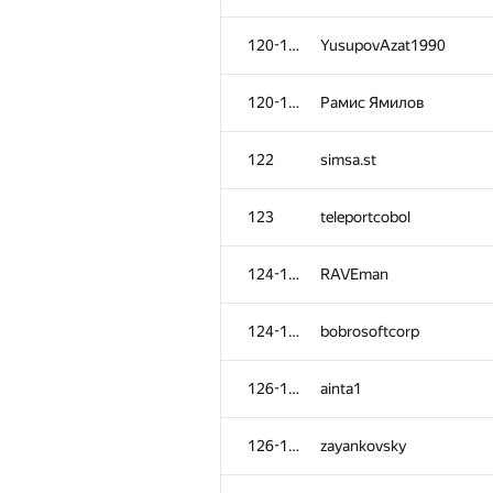
120-121
YusupovAzat1990
120-121
Рамис Ямилов
122
simsa.st
123
teleportcobol
124-125
RAVEman
124-125
bobrosoftcorp
126-127
ainta1
126-127
zayankovsky