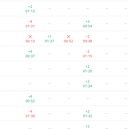
+
−2
—
—
—
—
+2
—
—
—
—
—
00:49
01:38
01:13
+
—
—
—
—
—
−4
+3
—
—
—
—
00:52
01:31
00:54
+
−1
—
—
—
—
+1
−2
—
—
00:52
01:12
00:13
01:37
00:52
00:38
+
−3
—
—
—
—
+4
−2
—
—
—
—
01:00
01:28
00:37
01:15
−4
+
−2
—
—
—
+2
—
—
—
—
—
00:29
01:01
01:13
01:20
+1
−3
—
—
—
—
+2
—
—
—
—
—
00:42
01:39
01:24
+2
−4
—
—
—
—
+4
—
—
—
—
—
00:24
01:16
00:52
+1
−3
—
—
—
—
−4
+2
—
—
—
—
00:46
01:39
01:39
01:32
−4
+
−2
—
—
—
+2
—
—
—
—
—
01:30
01:07
01:34