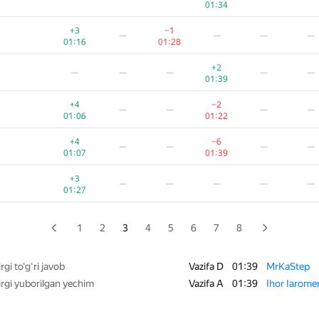
01:34
+1
−1
—
—
—
—
+3
−1
—
—
—
—
00:50
01:28
01:16
01:28
+1
—
—
—
—
—
+2
—
—
—
—
—
00:51
01:39
+1
—
—
—
—
—
+4
−2
—
—
—
—
00:52
01:06
01:22
+1
—
—
—
—
—
+4
−6
—
—
—
—
00:52
01:07
01:39
+1
—
—
—
—
—
+3
—
—
—
—
—
00:57
01:27
+
—
—
—
—
—
01:18
1
2
3
4
5
6
7
8
−3
+2
—
—
—
—
01:39
00:39
rgi to‘g‘ri javob
Vazifa D
01:39
MrKaStep
rgi yuborilgan yechim
Vazifa A
01:39
Ihor Iarome
+1
−1
—
—
—
—
00:59
01:30