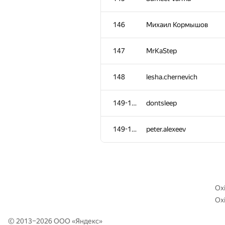
111
afenster
146
Михаил Кормышов
112
tyamgin.ivan
147
MrKaStep
113-114
hse.yurboss
148
lesha.chernevich
113-114
brawaga
149-150
dontsleep
115
Sergey Shcheglov
149-150
peter.alexeev
116
taube03
117-118
Mikhail Krivonosov
Oxi
Oxi
117-118
ARechitsky
© 2013–2026 ООО «
Яндекс
»