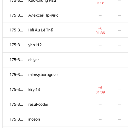
175-364
Kuo-chung Hsu
—
01:31
175-364
Алексей Трилис
—
—
−6
175-364
Hải Âu Lê Thế
—
01:36
175-364
yhn112
—
—
175-364
chiyar
—
—
175-364
mimsy.borogove
—
—
−6
175-364
kiryl13
—
01:39
175-364
resul-coder
—
—
175-364
inceon
—
—