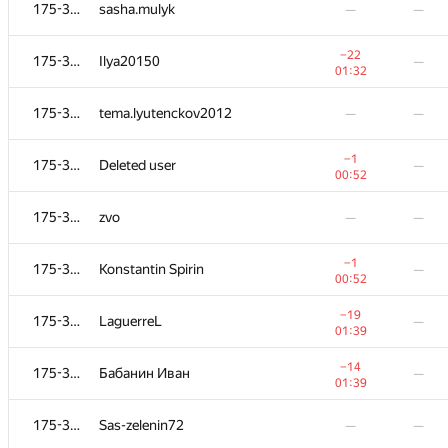
175-364
BZz13
—
—
175-364
sasha.mulyk
—
—
−1
175-364
a2vi
—
−22
175-364
Ilya20150
—
01:23
01:32
175-364
Pavel Oreshin
—
—
175-364
tema.lyutenckov2012
—
—
−37
175-364
Виктор Василевский
—
−1
175-364
Deleted user
—
01:39
00:52
−2
175-364
nanonokia
—
175-364
zvo
—
—
01:29
175-364
Дмитрий Курылев
—
—
−1
175-364
Konstantin Spirin
—
00:52
175-364
podzyuban
—
—
−19
175-364
LaguerreL
—
01:39
−10
175-364
gvaibhav21
—
−14
175-364
Бабанин Иван
—
01:33
01:39
175-364
volodymyr_f
—
—
175-364
Sas-zelenin72
—
—