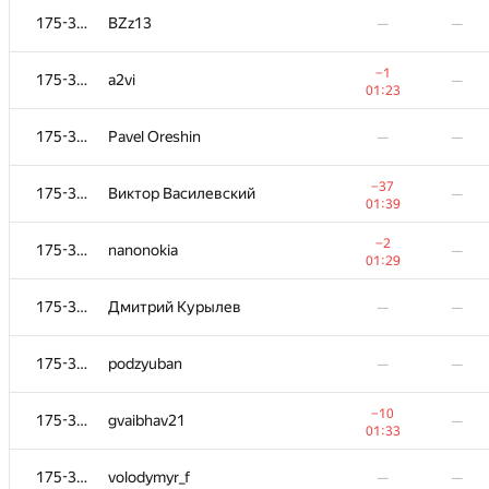
175-364
BZz13
—
—
−1
175-364
a2vi
—
01:23
175-364
Pavel Oreshin
—
—
−37
175-364
Виктор Василевский
—
01:39
−2
175-364
nanonokia
—
01:29
175-364
Дмитрий Курылев
—
—
№
Қатысушы
A
B
175-364
podzyuban
—
—
130
/
1090
19
/
71
−4
175-364
Robin Fritsch
—
−10
175-364
gvaibhav21
—
01:35
01:33
−3
175-364
Kuo-chung Hsu
—
175-364
volodymyr_f
—
—
01:31