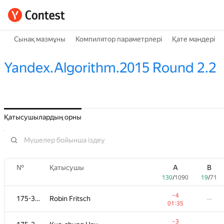
Сынақ мазмұны
Компилятор параметрлері
Қате мәндері
Yandex.Algorithm.2015 Round 2.2
Қатысушылардың орны
№
Қатысушы
A
B
130
/
1090
19
/
71
−4
175-364
Robin Fritsch
—
01:35
−3