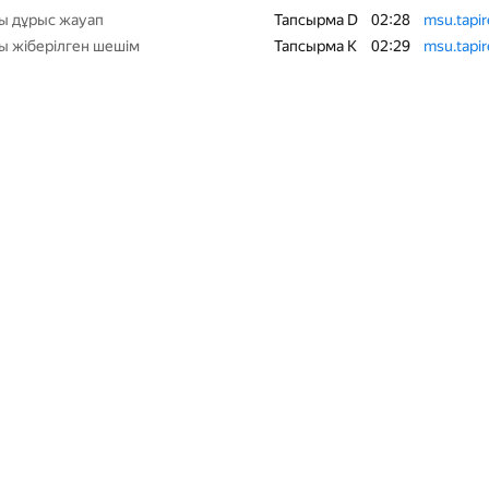
ы дұрыс жауап
Тапсырма D
02:28
msu.tapi
ы жіберілген шешім
Тапсырма K
02:29
msu.tapi