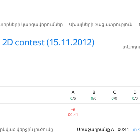
տորների կարգավորումներ
Սխալների բացատրություն
 2D contest (15.11.2012)
տևողու
A
A
B
B
C
C
D
D
0
0
/
/
6
6
0
0
/
/
0
0
0
0
/
/
0
0
0
0
/
/
0
0
−6
−6
—
—
—
—
—
—
00:41
00:41
րկված վերջին լուծումը
Առաջադրանք A
00:41
mik