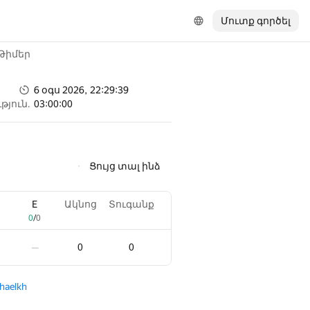
Մուտք գործել
Թիմեր
6 օգս 2026, 22:29:39
թյուն.
03:00:00
Ցույց տալ ինձ
E
E
Ակնոց
Ակնոց
Տուգանք
Տուգանք
0
0
/
/
0
0
0
0
0
0
—
—
haelkh