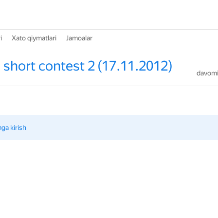
i
Xato qiymatlari
Jamoalar
short contest 2 (17.11.2012)
davomiy
mga kirish