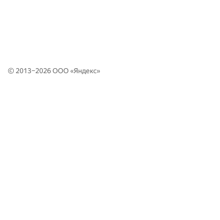
© 2013–2026 ООО «
Яндекс
»