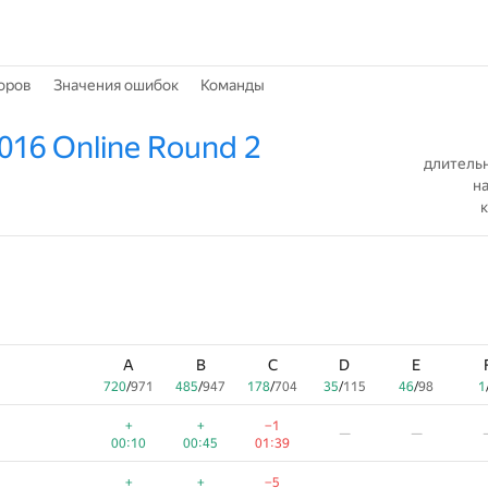
оров
Значения ошибок
Команды
016 Online Round 2
длительн
на
к
A
B
C
D
E
720
/
971
485
/
947
178
/
704
35
/
115
46
/
98
1
+
+
−1
—
—
00:10
00:45
01:39
+
+
−5