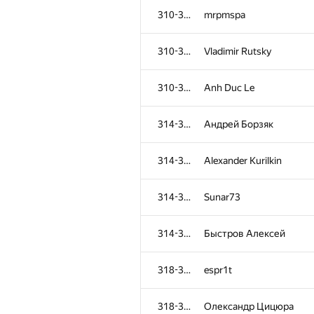
310-313
mrpmspa
310-313
Vladimir Rutsky
310-313
Anh Duc Le
314-317
Андрей Борзяк
314-317
Alexander Kurilkin
314-317
Sunar73
314-317
Быстров Алексей
318-321
espr1t
318-321
Олександр Цицюра