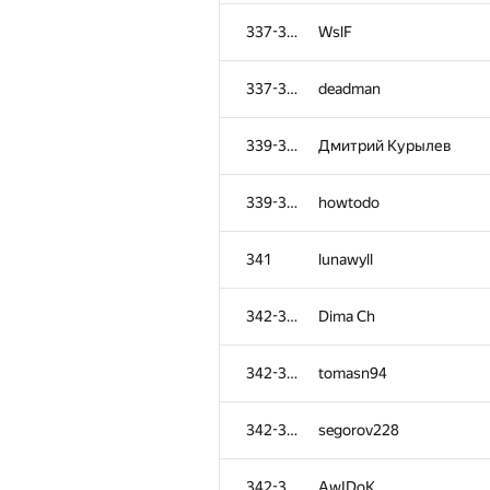
298-304
FireFish2006
337-338
WslF
298-304
dontsleep
337-338
deadman
298-304
sahakyan.albert96
339-340
Дмитрий Курылев
305-309
LLI.E.P.JI.O.K
339-340
howtodo
305-309
bauldaise
341
lunawyll
305-309
Александр Мишунин
342-346
Dima Ch
305-309
MZuev4
342-346
tomasn94
305-309
NVAL
342-346
segorov228
310-313
Глеб Попов
342-346
AwIDoK