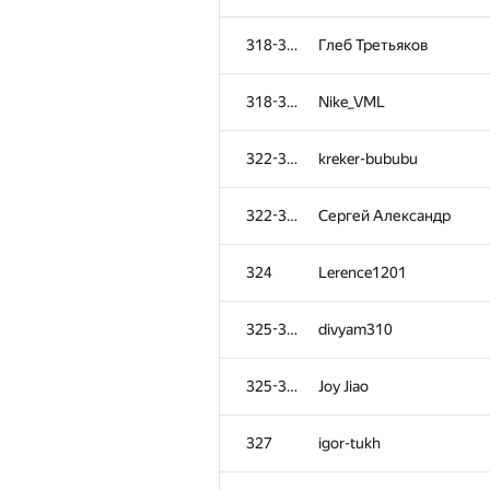
318-321
Глеб Третьяков
318-321
Nike_VML
322-323
kreker-bububu
322-323
Сергей Александр
324
Lerence1201
325-326
divyam310
325-326
Joy Jiao
327
igor-tukh