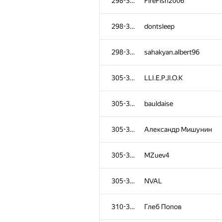
298-304
FireFish2006
298-304
dontsleep
298-304
sahakyan.albert96
305-309
LLI.E.P.JI.O.K
305-309
bauldaise
305-309
Александр Мишунин
305-309
MZuev4
305-309
NVAL
310-313
Глеб Попов