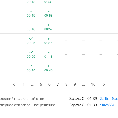
00:18
01:31
+
+1
—
—
—
+
+
—
—
—
00:08
00:31
00:19
00:53
+
—
—
—
+
+
—
—
—
00:08
00:58
00:16
00:57
+1
+
—
—
—
+
—
—
—
00:11
00:27
00:05
01:15
+1
+
−15
—
—
+
—
—
—
00:08
00:31
01:39
00:09
01:13
+
+
—
—
—
+1
+
—
—
—
00:09
00:51
00:14
00:40
+
+
—
—
—
00:10
00:50
1
…
5
6
7
8
9
…
16
+
+
—
—
—
00:11
00:49
следний правильный ответ
Задача C
01:39
Zailton Sa
следнее отправленное решение
Задача C
01:39
SlavaSSU
+
+1
−1
—
—
00:05
00:35
01:34