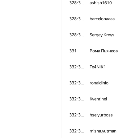
328-330
ashish1610
328-330
barcelonaaaa
328-330
Sergey Kreys
331
Рома Пьянков
332-336
Te4NIK1
332-336
ronaldinio
332-336
Kventinel
№
Участник
332-336
hse.yurboss
298-304
Rasmus
332-336
misha.yutman