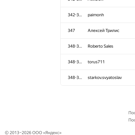
310-313
mrpmspa
342-346
paimonh
310-313
Vladimir Rutsky
347
Алексей Трилис
310-313
Anh Duc Le
348-350
Roberto Sales
314-317
Андрей Борзяк
348-350
torus711
314-317
Alexander Kurilkin
348-350
starkov.svyatoslav
314-317
Sunar73
314-317
Быстров Алексей
По
По
318-321
espr1t
© 2013–2026 ООО «
Яндекс
»