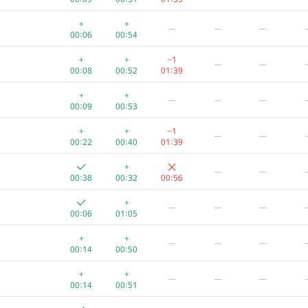
+
+
—
—
—
00:06
00:54
+
+
−1
—
—
00:08
00:52
01:39
+
+
—
—
—
00:09
00:53
+
+
−1
—
—
00:22
00:40
01:39
+
—
—
00:38
00:32
00:56
+
—
—
—
00:06
01:05
+
+
—
—
—
00:14
00:50
+
+
—
—
—
00:14
00:51