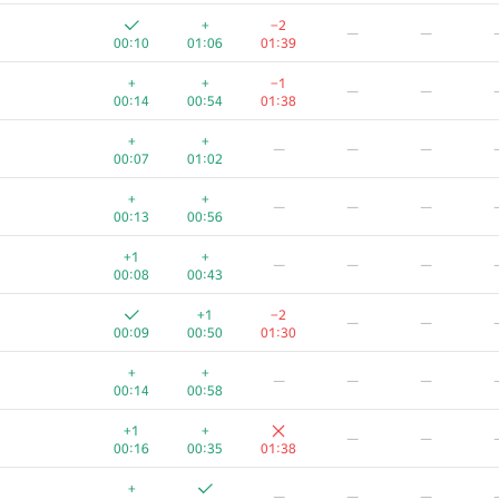
+
+
−5
—
—
+
−2
—
—
00:12
00:44
01:39
00:10
01:06
01:39
+
+
−7
—
—
+
+
−1
—
—
00:18
00:37
01:38
00:14
00:54
01:38
+
+
—
—
—
+
+
—
—
—
00:22
00:34
00:07
01:02
+1
+
−14
—
—
+
+
—
—
—
00:09
00:28
01:08
00:13
00:56
+
+
—
—
—
+1
+
—
—
—
00:11
00:47
00:08
00:43
+
+
−1
—
—
+1
−2
—
—
00:17
00:41
01:26
00:09
00:50
01:30
+
+
−4
—
—
+
+
—
—
—
00:20
00:38
01:23
00:14
00:58
+
+
—
—
—
+1
+
—
—
00:32
00:25
00:16
00:35
01:38
+
+
—
—
—
+
—
—
—
00:05
00:54