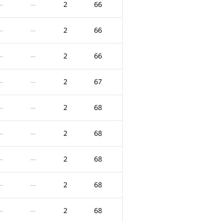
2
66
—
—
2
66
—
—
2
66
—
—
2
67
—
—
2
68
—
—
2
68
—
—
2
68
—
—
F
X
Очки
Штраф
2
68
—
—
/
5
0
/
100
2
56
—
—
2
68
—
—