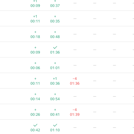
+1
+
—
—
—
00:09
00:37
+1
+
—
—
—
00:11
00:35
+
+
—
—
—
00:18
00:48
+
—
—
—
00:09
01:36
+
+
—
—
—
00:06
01:01
+
+1
−4
—
—
00:11
00:36
01:36
+
+
—
—
—
00:14
00:54
A
B
C
D
E
+
+
−4
—
—
720
/
971
485
/
947
178
/
704
35
/
115
46
/
98
1
00:26
00:41
01:39
+
+
−1
—
—
—
—
—
00:10
00:45
01:39
00:42
01:10