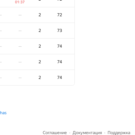
01:37
2
59
—
—
2
72
—
—
2
59
—
—
2
73
—
—
2
59
—
—
2
74
—
—
−3
2
60
—
2
74
—
—
01:23
2
60
—
—
2
74
—
—
2
60
—
—
2
60
—
—
chas
2
61
—
—
Соглашение
Документация
Поддержка