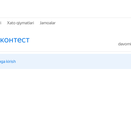
i
Xato qiymatlari
Jamoalar
контест
davomiy
mga kirish