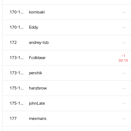
153-155
fetetriste
—
170-171
komisaki
—
153-155
cxlove
—
170-171
Eddy
—
153-155
ariel-0
—
172
andrey-tsb
—
156-157
Swistakk
—
−1
173-174
Fcdkbear
00:15
156-157
Mike Mirzayanov
—
173-174
pershik
—
158
hamchilai
—
175-176
hanzbrow
—
159
Al.Cash07
—
175-176
johnLate
—
160
espr1t
—
177
mexmans
—