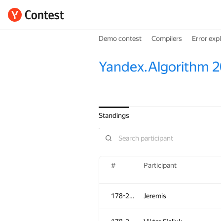
Demo contest
Compilers
Error exp
Yandex.Algorithm 
Standings
#
#
Participant
Participant
178-265
178-265
Jeremis
Jeremis