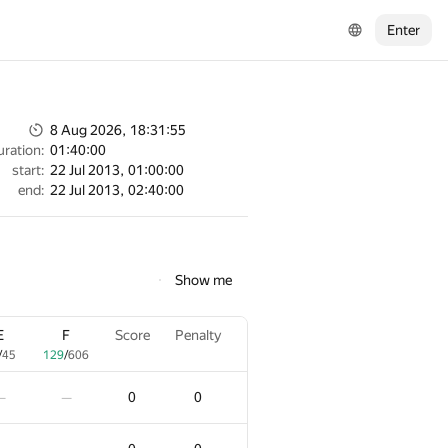
Enter
8 Aug 2026, 18:31:55
uration:
01:40:00
start:
22 Jul 2013, 01:00:00
end:
22 Jul 2013, 02:40:00
Show me
E
E
F
F
Score
Score
Penalty
Penalty
/
/
45
45
129
129
/
/
606
606
0
0
0
0
—
—
—
—