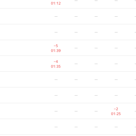
—
—
—
—
—
—
01:12
01:12
—
—
—
—
—
—
—
—
—
—
—
—
—
—
—
—
−5
−5
—
—
—
—
—
—
01:39
01:39
−4
−4
—
—
—
—
—
—
01:35
01:35
—
—
—
—
—
—
—
—
—
—
—
—
—
—
—
—
−2
−2
—
—
—
—
—
—
01:25
01:25
—
—
—
—
—
—
—
—