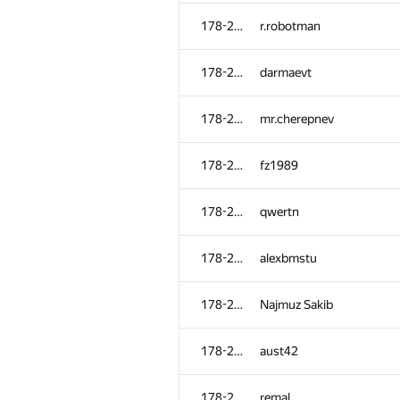
178-265
Worrachate Bosri
178-265
r.robotman
178-265
baranov.andrii
178-265
darmaevt
178-265
sergiusnick
178-265
mr.cherepnev
178-265
Nafis Sadique
178-265
fz1989
178-265
zzxyyx1
178-265
qwertn
178-265
dinarg
178-265
alexbmstu
178-265
KochetovK
178-265
Najmuz Sakib
178-265
stereodenis
178-265
aust42
178-265
harshit.sharan
178-265
remal