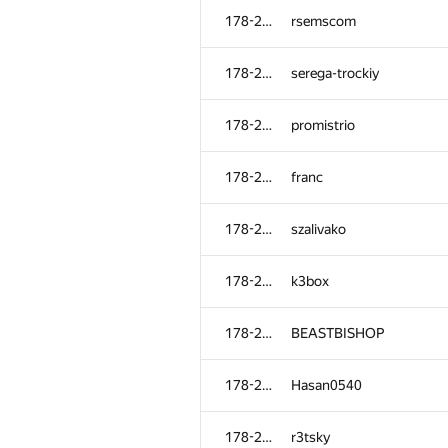
178-265
rsemscom
178-265
serega-trockiy
178-265
promistrio
178-265
franc
178-265
szalivako
178-265
k3box
178-265
BEASTBISHOP
178-265
Hasan0540
178-265
r3tsky