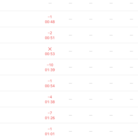
—
—
—
—
—
−1
—
—
—
—
00:48
−2
—
—
—
—
00:51
—
—
—
—
00:53
−10
—
—
—
—
01:39
−1
—
—
—
—
00:54
−4
—
—
—
—
01:38
A
B
C
D
E
−7
—
—
—
—
137
/
559
47
/
124
64
/
111
15
/
64
20
/
45
01:26
—
—
—
—
—
−1
—
—
—
—
01:01