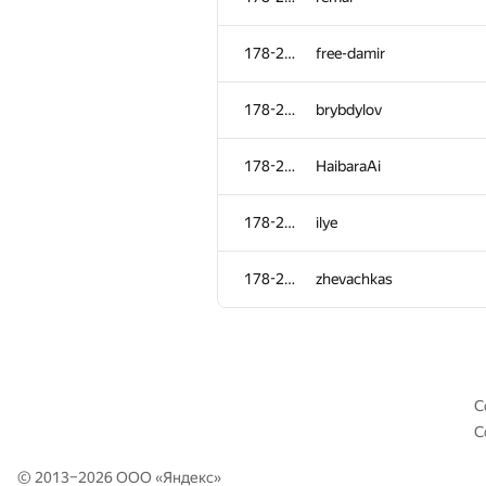
178-265
rsemscom
178-265
free-damir
178-265
serega-trockiy
178-265
brybdylov
178-265
promistrio
178-265
HaibaraAi
178-265
franc
178-265
ilye
178-265
szalivako
178-265
zhevachkas
178-265
k3box
178-265
BEASTBISHOP
С
С
178-265
Hasan0540
© 2013–2026 ООО «
Яндекс
»