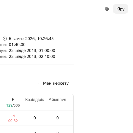
Кіру
6 тамыз 2026, 10:26:45
ығы:
01:40:00
луы:
22 шілде 2013, 01:00:00
оңы:
22 шілде 2013, 02:40:00
Мені көрсету
F
Көзілдірік
Айыппұл
129
/
606
−1
0
0
00:32