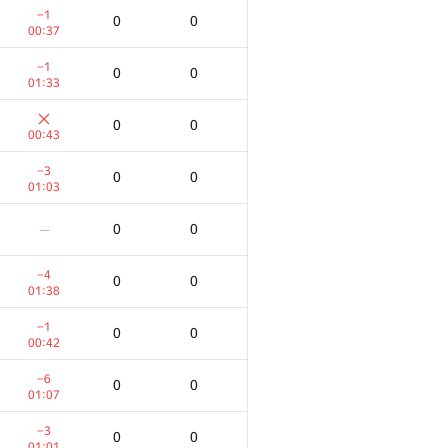
−1
0
0
00:37
−1
0
0
01:33
0
0
00:43
−3
0
0
01:03
0
0
—
−4
0
0
01:38
−1
0
0
00:42
−6
0
0
01:07
−3
0
0
01:01