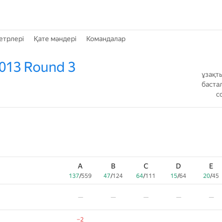
етрлері
Қате мәндері
Командалар
2013 Round 3
ұзақт
баста
с
A
B
C
D
E
137
/
559
47
/
124
64
/
111
15
/
64
20
/
45
—
—
—
—
—
−2