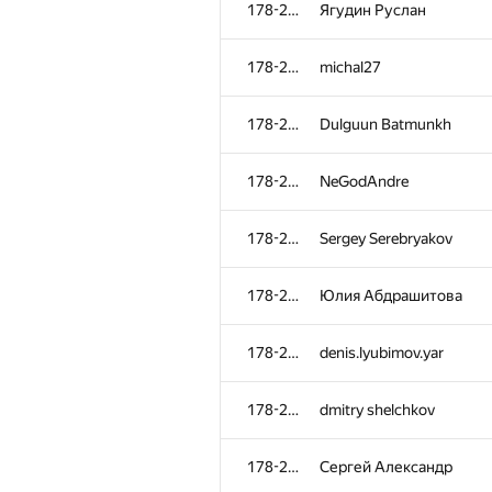
178-265
Ягудин Руслан
178-265
michal27
178-265
Dulguun Batmunkh
178-265
NeGodAndre
178-265
Sergey Serebryakov
178-265
Юлия Абдрашитова
178-265
denis.lyubimov.yar
№
Қатысушы
178-265
dmitry shelchkov
178-265
pp pp
178-265
Сергей Александр