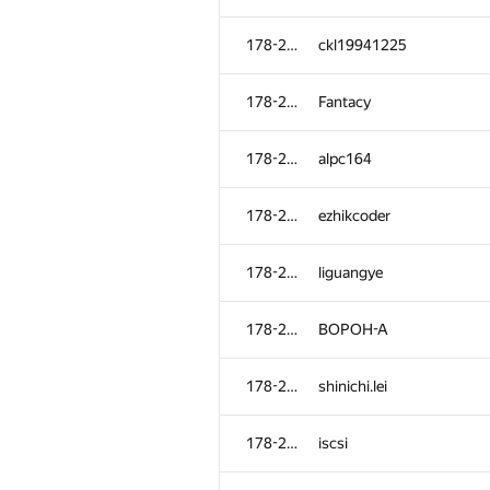
178-265
ckl19941225
178-265
Fantacy
178-265
alpc164
178-265
ezhikcoder
178-265
liguangye
178-265
BOPOH-A
178-265
shinichi.lei
178-265
iscsi