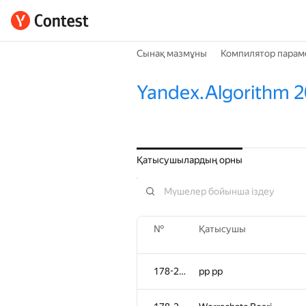
Сынақ мазмұны
Компилятор парам
Yandex.Algorithm 
Қатысушылардың орны
№
Қатысушы
178-265
pp pp