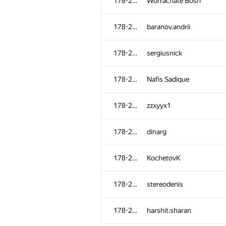
178-265
Worrachate Bosri
178-265
baranov.andrii
178-265
sergiusnick
178-265
Nafis Sadique
178-265
zzxyyx1
178-265
dinarg
178-265
KochetovK
178-265
stereodenis
178-265
harshit.sharan