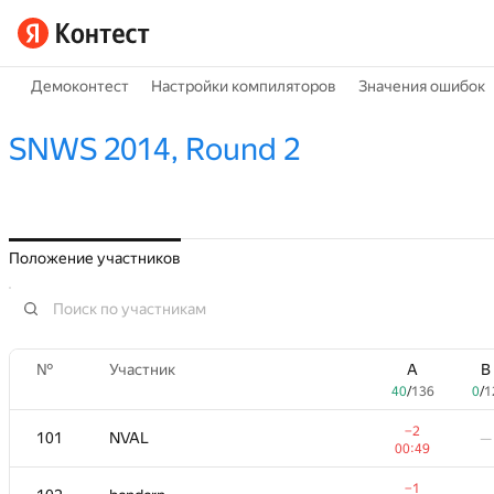
Демоконтест
Настройки компиляторов
Значения ошибок
SNWS 2014, Round 2
Положение участников
№
№
Участник
Участник
A
A
B
B
40
40
/
/
136
136
0
0
/
/
1
1
−2
−2
101
101
NVAL
NVAL
—
—
00:49
00:49
−1
−1