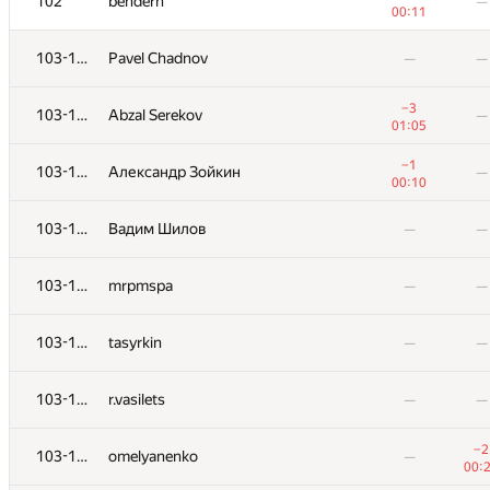
102
102
bendern
bendern
—
—
00:11
00:11
103-116
103-116
Pavel Chadnov
Pavel Chadnov
—
—
—
—
−3
−3
103-116
103-116
Abzal Serekov
Abzal Serekov
—
—
01:05
01:05
−1
−1
103-116
103-116
Александр Зойкин
Александр Зойкин
—
—
00:10
00:10
103-116
103-116
Вадим Шилов
Вадим Шилов
—
—
—
—
103-116
103-116
mrpmspa
mrpmspa
—
—
—
—
103-116
103-116
tasyrkin
tasyrkin
—
—
—
—
103-116
103-116
r.vasilets
r.vasilets
—
—
—
—
−2
−2
103-116
103-116
omelyanenko
omelyanenko
—
—
00:
00: