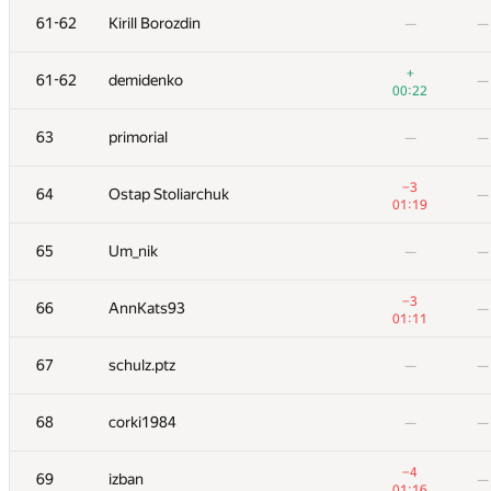
61-62
Kirill Borozdin
—
—
+
61-62
demidenko
—
00:22
63
primorial
—
—
−3
64
Ostap Stoliarchuk
—
01:19
65
Um_nik
—
—
−3
66
AnnKats93
—
01:11
#
Participant
A
B
67
schulz.ptz
—
—
40
/
136
0
/
1
+5
51
constantine.sokol
—
68
corki1984
—
—
00:52
+3
52
Ilya
—
−4
69
izban
—
01:18
01:16