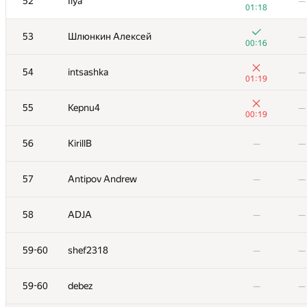
52
Ilya
—
01:18
53
Шлюнкин Алексей
—
00:16
54
intsashka
—
01:19
55
Kepnu4
—
00:19
56
KirillB
—
—
57
Antipov Andrew
—
—
58
ADJA
—
—
59-60
shef2318
—
—
59-60
debez
—
—