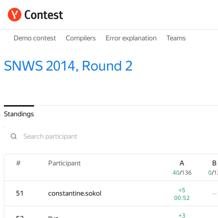
Demo contest
Compilers
Error explanation
Teams
SNWS 2014, Round 2
Standings
#
Participant
A
B
40
/
136
0
/
1
+5
51
constantine.sokol
—
00:52
+3