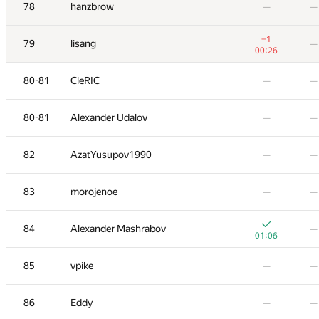
61-62
Kirill Borozdin
—
—
78
hanzbrow
—
—
+
61-62
demidenko
—
−1
79
lisang
—
00:22
00:26
63
primorial
—
—
80-81
CleRIC
—
—
−3
64
Ostap Stoliarchuk
—
80-81
Alexander Udalov
—
—
01:19
65
Um_nik
—
—
82
AzatYusupov1990
—
—
−3
66
AnnKats93
—
83
morojenoe
—
—
01:11
67
schulz.ptz
—
—
84
Alexander Mashrabov
—
01:06
68
corki1984
—
—
85
vpike
—
—
−4
69
izban
—
86
Eddy
—
—
01:16