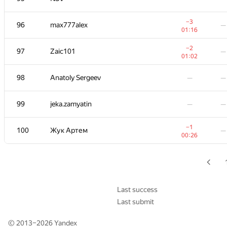
−1
79
lisang
—
−3
96
max777alex
—
00:26
01:16
80-81
CleRIC
—
—
−2
97
Zaic101
—
01:02
80-81
Alexander Udalov
—
—
98
Anatoly Sergeev
—
—
82
AzatYusupov1990
—
—
99
jeka.zamyatin
—
—
83
morojenoe
—
—
−1
100
Жук Артем
—
00:26
84
Alexander Mashrabov
—
01:06
85
vpike
—
—
Last success
Last submit
86
Eddy
—
—
© 2013–2026
Yandex