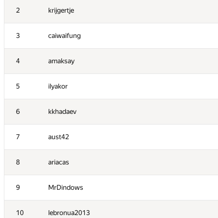
2
krijgertje
3
caiwaifung
4
amaksay
5
ilyakor
6
kkhadaev
7
aust42
8
ariacas
9
MrDindows
10
lebronua2013