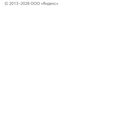
© 2013–2026 ООО «
Яндекс
»
37
Макс Спорышев
38
koyumeishi
39
LLI.E.P.JI.O.K
40
vepifanov
41
ualab
42
mikle98
43
ZhikharevaAR
44
udigo