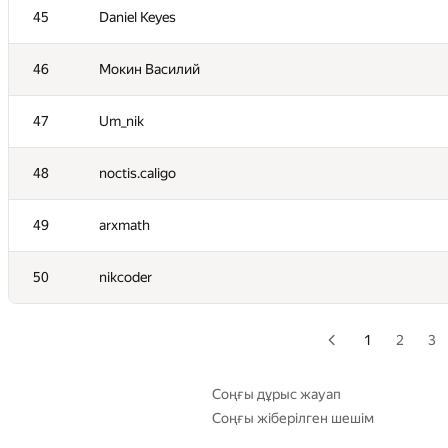
45
Daniel Keyes
28
Sergey Kreys
46
Мокин Василий
29
petuhovskiy
47
Um_nik
30
hogloid
48
noctis.caligo
31
freepvps0
49
arxmath
32
VArtem
50
nikcoder
33
kernalex256
1
2
3
34
dontsleep
35
stczhc
Соңғы дұрыс жауап
Соңғы жіберілген шешім
36
shadowatyy