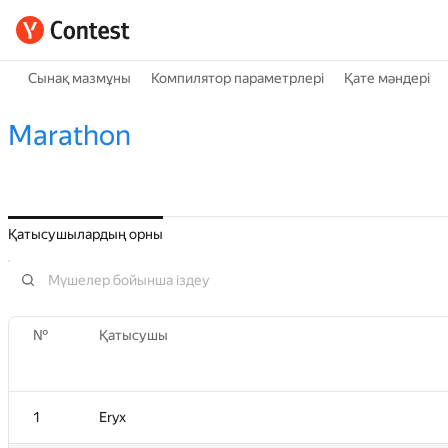
Сынақ мазмұны
Компилятор параметрлері
Қате мәндері
Marathon
Қатысушылардың орны
№
Қатысушы
1
Eryx