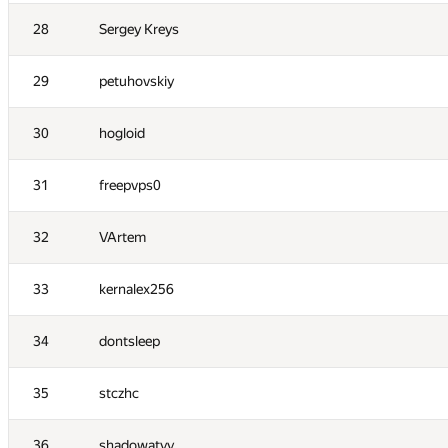
28
Sergey Kreys
11
Сергей Киян
29
petuhovskiy
12
uwi
30
hogloid
13
Александр Останин
31
freepvps0
14
savinov
32
VArtem
15
constkir2016
33
kernalex256
16
fizzydavid
34
dontsleep
17
ekondranin
35
stczhc
18
Dembel
36
shadowatyy