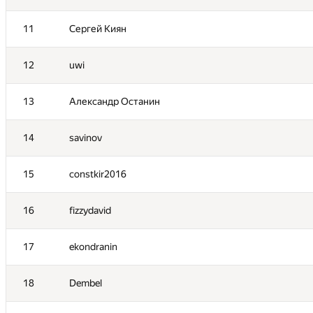
11
Сергей Киян
12
uwi
13
Александр Останин
14
savinov
15
constkir2016
16
fizzydavid
№
Қатысушы
17
ekondranin
18
Dembel
1
Eryx