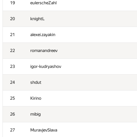
19
eulerscheZahl
2
krijgertje
20
knightL
3
caiwaifung
21
alexei.zayakin
4
amaksay
22
romanandreev
5
ilyakor
23
igor-kudryashov
6
kkhadaev
24
shdut
7
aust42
25
Kirino
8
ariacas
26
mibig
9
MrDindows
27
MuravjevSlava
10
lebronua2013