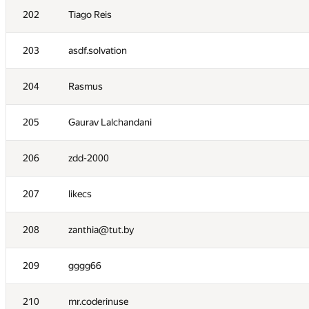
202
Tiago Reis
203
asdf.solvation
204
Rasmus
205
Gaurav Lalchandani
206
zdd-2000
207
likecs
208
zanthia@tut.by
209
gggg66
210
mr.coderinuse