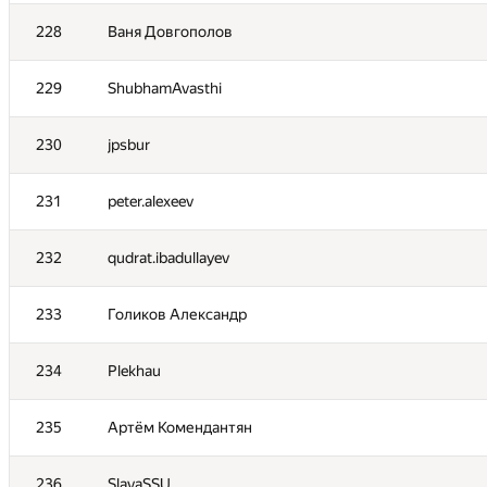
228
Ваня Довгополов
211
scampish98
229
ShubhamAvasthi
212
mr.medun
230
jpsbur
213
ItsLastDay
231
peter.alexeev
214
Xiaoyao Zou
232
qudrat.ibadullayev
215
fedor.kusov
233
Голиков Александр
216
Mikhail Krivonosov
234
Plekhau
217
alex145031
235
Артём Комендантян
218
FOREST LTD
236
SlavaSSU