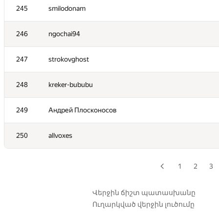
245
smilodonam
228
Ваня Довгополов
246
ngochai94
229
ShubhamAvasthi
247
strokovghost
230
jpsbur
248
kreker-bububu
231
peter.alexeev
249
Андрей Плосконосов
232
qudrat.ibadullayev
250
allvoxes
233
Голиков Александр
1
2
3
234
Plekhau
235
Артём Комендантян
Վերջին ճիշտ պատասխանը
Ուղարկված վերջին լուծումը
236
SlavaSSU