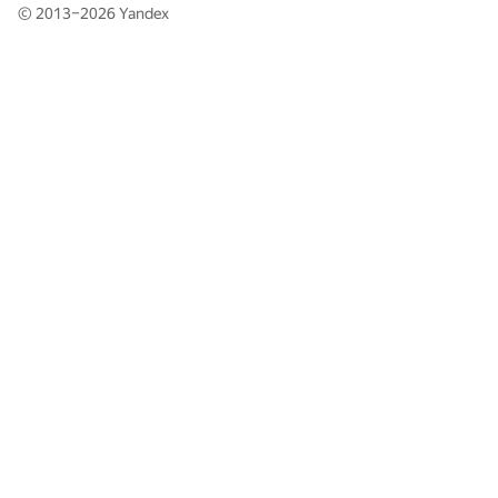
© 2013–2026
Yandex
237
meriDOS.programs
238
krivovkirill
239
mironovichsa
240
jonh.doe.1990
241
zapolskydima
242
glebodin
243
attometr
244
sanya.lyanov