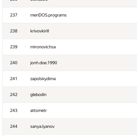
219
VIJAY GIRI
237
meriDOS.programs
220
reijnUl
238
krivovkirill
221
Vei-Na-RD
239
mironovichsa
222
MelnikoffVA
240
jonh.doe.1990
223
Nj Rafi
241
zapolskydima
224
eqx11
242
glebodin
225
d.i.sergeev
243
attometr
226
makcimmm
244
sanya.lyanov
227
SergeyBankevich