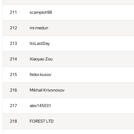
211
scampish98
212
mr.medun
213
ItsLastDay
214
Xiaoyao Zou
215
fedor.kusov
216
Mikhail Krivonosov
№
Մասնակից
217
alex145031
218
FOREST LTD
201
Высоканов Борис