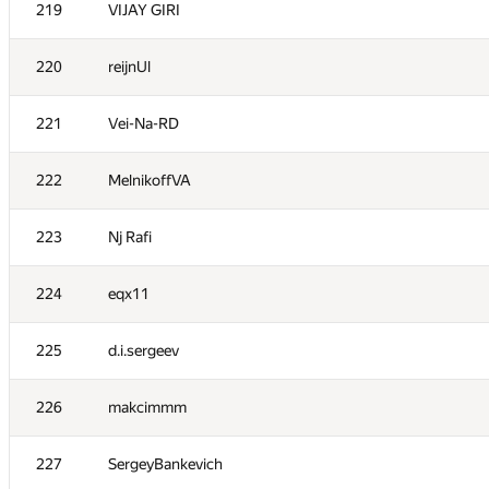
219
VIJAY GIRI
202
Tiago Reis
220
reijnUl
203
asdf.solvation
221
Vei-Na-RD
204
Rasmus
222
MelnikoffVA
205
Gaurav Lalchandani
223
Nj Rafi
206
zdd-2000
224
eqx11
207
likecs
225
d.i.sergeev
208
zanthia@tut.by
226
makcimmm
209
gggg66
227
SergeyBankevich
210
mr.coderinuse