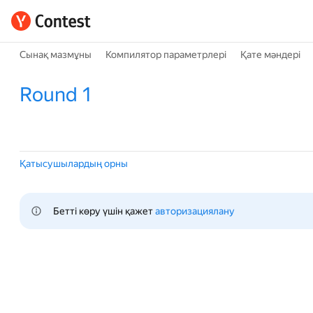
Сынақ мазмұны
Компилятор параметрлері
Қате мәндері
Round 1
Қатысушылардың орны
Бетті көру үшін қажет 
авторизациялану