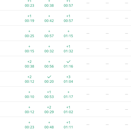
+1
+
+1
—
—
—
00:23
00:38
00:57
+1
+
+1
—
—
—
00:19
00:42
00:57
+
+
+
—
—
—
00:25
00:57
01:15
+
+
+1
—
—
—
00:15
00:32
01:32
+2
+
—
—
—
00:38
00:56
01:16
+2
+3
—
—
—
00:12
00:20
01:04
+
+1
+
—
—
—
00:10
00:53
01:17
A
B
C
D
E
F
+
+2
+1
—
—
—
623
/
1190
470
/
883
361
/
706
51
/
131
1
/
14
39
/
43
00:12
00:29
01:02
+
+
+2
−2
—
—
+
+
+1
—
—
—
00:11
00:23
01:00
01:32
00:23
00:48
01:11