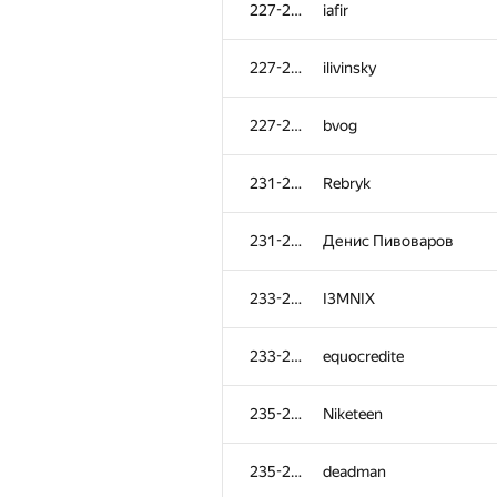
227-230
iafir
227-230
ilivinsky
227-230
bvog
231-232
Rebryk
231-232
Денис Пивоваров
233-234
I3MNIX
233-234
equocredite
№
Մասնակից
235-237
Niketeen
201-202
noctis.caligo
235-237
deadman