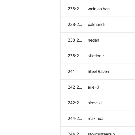
201-202
Dionis.xon
235-237
weiqiao.han
203-205
Мехрубон
238-240
pakhandi
203-205
Rasmus
238-240
neden
203-205
tima.satylkhanov
238-240
sfiction.r
206
hbatyrkhan
241
Steel Raven
207
alex145031
242-243
ariel-0
208
v.v.melnyk
242-243
akovski
209
lobanov98
244-245
maxinua
210-211
hal9000ed2k
244-245
storminteacup