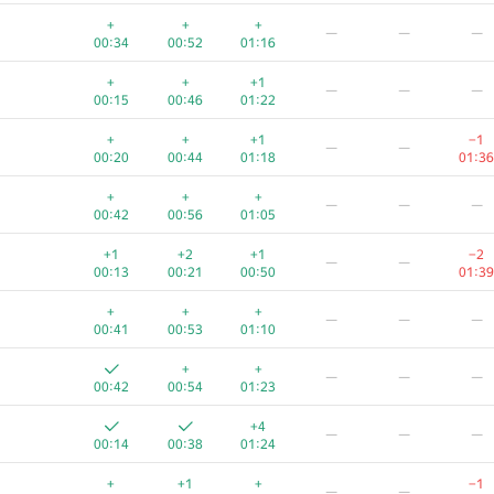
+
+
+
—
—
—
+
+
+
—
—
—
00:18
00:33
01:22
00:34
00:52
01:16
+2
+2
−2
—
—
+
+
+1
—
—
—
00:05
00:24
00:41
01:27
00:15
00:46
01:22
+
+
+
−3
—
—
+
+
+1
−1
—
—
00:09
00:43
01:23
01:39
00:20
00:44
01:18
01:36
+
+
+
—
—
—
+
+
+
—
—
—
00:15
00:26
01:34
00:42
00:56
01:05
+1
+
+1
−3
—
—
+1
+2
+1
−2
—
—
00:09
00:27
01:02
01:37
00:13
00:21
00:50
01:39
+
+
+1
−4
—
—
+
+
+
—
—
—
00:20
00:38
01:01
01:39
00:41
00:53
01:10
+
+
+1
−3
—
—
+
+
—
—
—
00:20
00:39
01:02
01:36
00:42
00:54
01:23
+
+
+2
—
—
—
+4
—
—
—
00:09
00:21
01:13
00:14
00:38
01:24
+
+
+
—
—
—
+
+1
+
−1
—
—
00:20
00:46
01:18