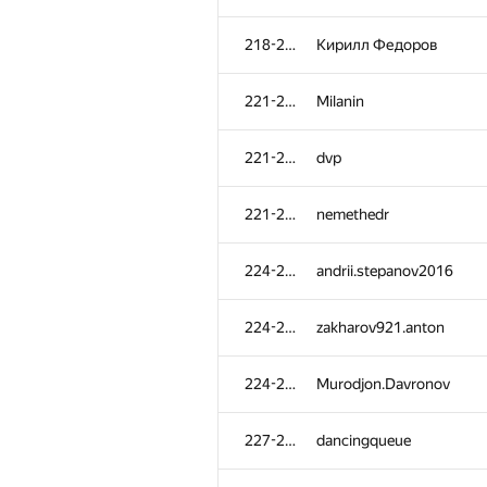
218-220
Кирилл Федоров
221-223
Milanin
221-223
dvp
221-223
nemethedr
224-226
andrii.stepanov2016
224-226
zakharov921.anton
224-226
Murodjon.Davronov
227-230
dancingqueue