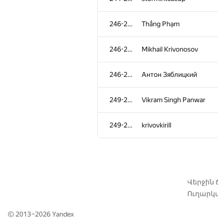
210-211
NormalCoder
246-248
Thắng Phạm
212
lsmll2017
246-248
Mikhail Krivonosov
213
nibnalin
246-248
Антон Зяблицкий
214
Mike Tarigradschi
249-250
Vikram Singh Panwar
215
lance
249-250
krivovkirill
216-217
vntshh
216-217
debez
Վերջին
Ուղարկվ
218-220
SteamoRock
© 2013–2026
Yandex