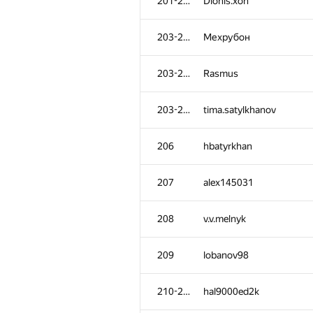
201-202
Dionis.xon
203-205
Мехрубон
203-205
Rasmus
203-205
tima.satylkhanov
206
hbatyrkhan
207
alex145031
208
v.v.melnyk
209
lobanov98
210-211
hal9000ed2k