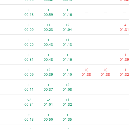
+
+
+
—
—
—
00:18
00:59
01:16
+
+1
+2
−4
—
—
00:09
00:23
01:04
01:31
+
+
+1
—
—
—
00:20
00:43
01:13
+
+
+
−1
—
—
00:31
00:48
01:16
01:39
+
+2
+
−1
00:09
00:39
01:10
01:38
01:38
01:32
+
+
+2
—
—
—
00:11
00:37
01:08
+1
—
—
—
00:34
01:01
01:32
+
+
+
—
—
—
00:13
00:50
01:35