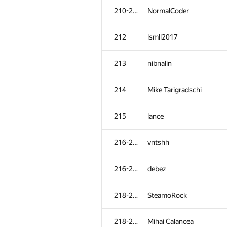
210-211
NormalCoder
212
lsmll2017
213
nibnalin
214
Mike Tarigradschi
215
lance
216-217
vntshh
216-217
debez
218-220
SteamoRock
218-220
Mihai Calancea