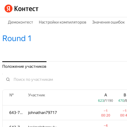
Демоконтест
Настройки компиляторов
Значения ошибок
Round 1
Положение участников
№
Участник
A
B
623
/
1190
470
/
−1
−1
643-728
johnathan79717
00:20
00:
−4