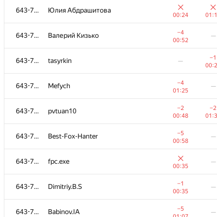
643-728
Юлия Абдрашитова
00:24
01:
−4
643-728
Валерий Кизько
—
00:52
−1
643-728
tasyrkin
—
00:
−4
643-728
Mefych
—
01:25
−2
−2
643-728
pvtuan10
00:48
01:
−5
643-728
Best-Fox-Hanter
—
00:58
№
Участник
A
B
643-728
fpc.exe
—
623
/
1190
470
/
00:35
−1
−1
643-728
johnathan79717
−1
643-728
Dimitriy.B.S
—
00:20
00:
00:35
−4
643-728
karimelghazouly
—
−5
643-728
Babinov.IA
—
01:26
01:07