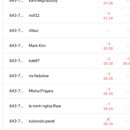
643-728
karimelghazouly
—
01:26
−5
643-728
nvll32
—
01:24
643-728
r0bur
—
—
−3
643-728
Mark Kim
—
00:58
−2
−1
643-728
kde97
00:28
00:
−3
643-728
mr.fedulow
—
00:35
−3
643-728
Misha Prigara
—
00:30
−1
643-728
le minh nghia Rwe
—
00:24
643-728
kukovski.pavel
—
00:24