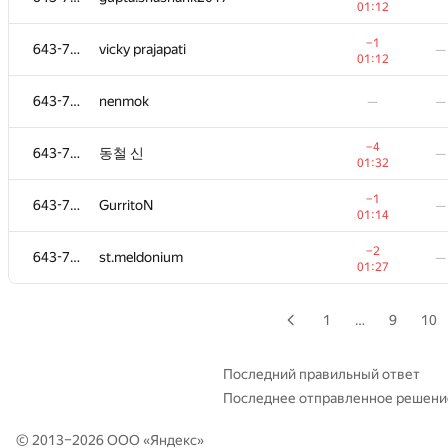
01:12
−7
643-728
ktcat
—
−1
643-728
vicky prajapati
—
01:
01:12
643-728
BOPOH-A
—
—
643-728
nenmok
—
—
−1
643-728
mhajili
−4
643-728
동철 신
—
00:48
01:
01:32
643-728
Tommy Li
−1
643-728
GurritoN
—
01:08
01:
01:14
−4
643-728
Роман Мазуренко
—
−2
643-728
st.meldonium
—
01:36
01:27
−1
643-728
severuscat
—
00:52
1
…
9
10
−4
643-728
andshay
—
01:
Последний правильный ответ
Последнее отправленное решени
−6
643-728
andrey.khamukhin
—
01:37
© 2013–2026 ООО «
Яндекс
»