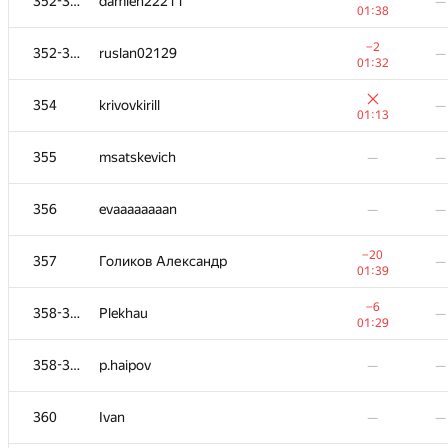
352-353
damien22211
—
01:38
−2
352-353
ruslan02129
—
01:32
354
krivovkirill
—
01:13
355
msatskevich
—
—
356
evaaaaaaaan
—
—
−20
357
Голиков Александр
—
01:39
−6
358-359
Plekhau
—
01:29
358-359
p.haipov
—
—
360
Ivan
—
—