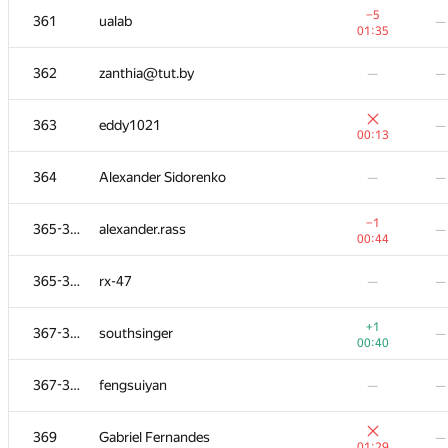
−5
361
ualab
—
01:35
362
zanthia@tut.by
—
—
363
eddy1021
—
00:13
364
Alexander Sidorenko
—
—
−1
365-366
alexander.rass
—
00:44
365-366
rx-47
—
—
#
Participant
A
B
+1
367-368
southsinger
—
311
/
1130
13
/
00:40
349-351
port5001
—
—
367-368
fengsuiyan
—
—
−2
352-353
damien22211
—
369
Gabriel Fernandes
—
01:38
01:29