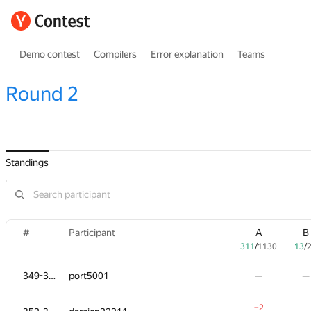
Demo contest
Compilers
Error explanation
Teams
Round 2
Standings
#
Participant
A
B
311
/
1130
13
/
349-351
port5001
—
—
−2