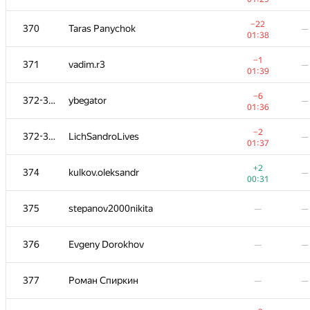
−2
352-353
ruslan02129
—
−22
370
Taras Panychok
—
01:32
01:38
354
krivovkirill
—
−1
371
vadim.r3
—
01:13
01:39
355
msatskevich
—
—
−6
372-373
ybegator
—
01:36
356
evaaaaaaaan
—
—
−2
372-373
LichSandroLives
—
01:37
−20
357
Голиков Александр
—
+2
374
kulkov.oleksandr
—
01:39
00:31
−6
358-359
Plekhau
—
375
stepanov2000nikita
—
—
01:29
358-359
p.haipov
—
—
376
Evgeny Dorokhov
—
—
360
Ivan
—
—
377
Роман Спиркин
—
—
−5