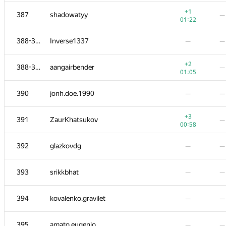
−22
370
Taras Panychok
—
+1
387
shadowatyy
—
01:38
01:22
−1
371
vadim.r3
—
388-389
Inverse1337
—
—
01:39
−6
372-373
ybegator
—
+2
388-389
aangairbender
—
01:36
01:05
−2
372-373
LichSandroLives
—
390
jonh.doe.1990
—
—
01:37
+2
374
kulkov.oleksandr
—
+3
391
ZaurKhatsukov
—
00:31
00:58
375
stepanov2000nikita
—
—
392
glazkovdg
—
—
376
Evgeny Dorokhov
—
—
393
srikkbhat
—
—
377
Роман Спиркин
—
—
394
kovalenko.gravilet
—
—
−3
378
Sina.Abbasi
—
395
amato.eugenio
—
—
01:39