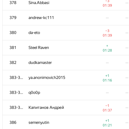
361
ualab
—
−3
378
Sina.Abbasi
—
01:35
01:39
362
zanthia@tut.by
—
—
379
andrew-kc111
—
—
363
eddy1021
—
−3
380
da-eto
—
00:13
01:39
364
Alexander Sidorenko
—
—
+
381
Steel Raven
—
01:28
−1
365-366
alexander.rass
—
382
dudkamaster
—
—
00:44
365-366
rx-47
—
—
+1
383-385
ya.anonimovich2015
—
01:16
+1
367-368
southsinger
—
383-385
q0o0p
—
—
00:40
367-368
fengsuiyan
—
—
−1
383-385
Капитанов Андрей
—
01:37
369
Gabriel Fernandes
—
+1
386
semenyutin
—
01:29
01:21