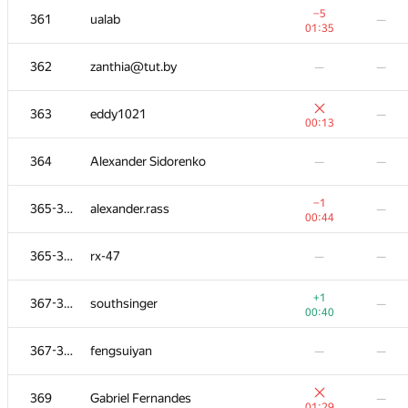
−5
361
ualab
—
01:35
362
zanthia@tut.by
—
—
363
eddy1021
—
00:13
364
Alexander Sidorenko
—
—
−1
365-366
alexander.rass
—
00:44
365-366
rx-47
—
—
№
Қатысушы
A
B
+1
367-368
southsinger
—
311
/
1130
13
/
26
00:40
349-351
port5001
—
—
367-368
fengsuiyan
—
—
−2
352-353
damien22211
—
369
Gabriel Fernandes
—
01:38
01:29