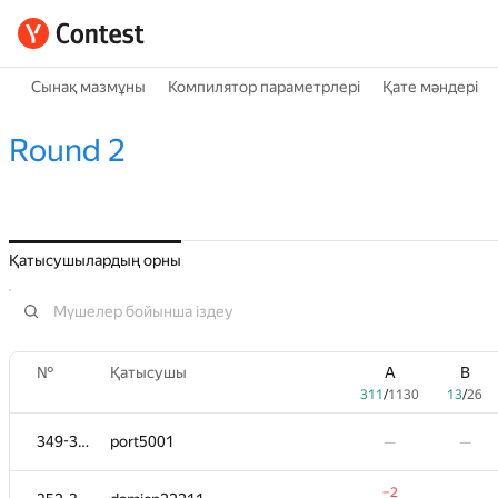
Сынақ мазмұны
Компилятор параметрлері
Қате мәндері
Round 2
Қатысушылардың орны
№
Қатысушы
A
B
311
/
1130
13
/
26
349-351
port5001
—
—
−2