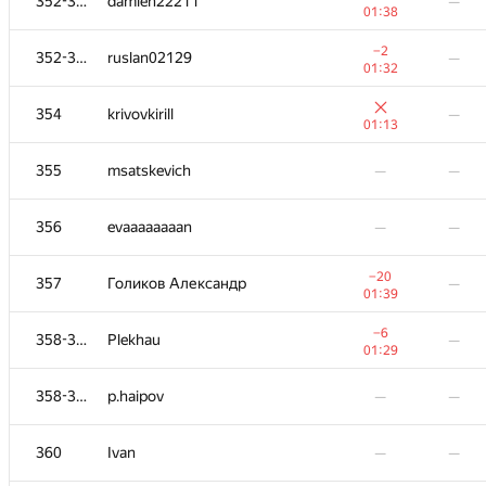
352-353
damien22211
—
01:38
−2
352-353
ruslan02129
—
01:32
354
krivovkirill
—
01:13
355
msatskevich
—
—
356
evaaaaaaaan
—
—
−20
357
Голиков Александр
—
01:39
−6
358-359
Plekhau
—
01:29
358-359
p.haipov
—
—
360
Ivan
—
—