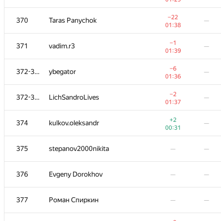
−2
352-353
ruslan02129
—
−22
370
Taras Panychok
—
01:32
01:38
354
krivovkirill
—
−1
371
vadim.r3
—
01:13
01:39
355
msatskevich
—
—
−6
372-373
ybegator
—
01:36
356
evaaaaaaaan
—
—
−2
372-373
LichSandroLives
—
01:37
−20
357
Голиков Александр
—
+2
374
kulkov.oleksandr
—
01:39
00:31
−6
358-359
Plekhau
—
375
stepanov2000nikita
—
—
01:29
358-359
p.haipov
—
—
376
Evgeny Dorokhov
—
—
360
Ivan
—
—
377
Роман Спиркин
—
—
−5