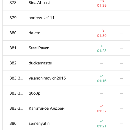
361
ualab
—
−3
378
Sina.Abbasi
—
01:35
01:39
362
zanthia@tut.by
—
—
379
andrew-kc111
—
—
363
eddy1021
—
−3
380
da-eto
—
00:13
01:39
364
Alexander Sidorenko
—
—
+
381
Steel Raven
—
01:28
−1
365-366
alexander.rass
—
382
dudkamaster
—
—
00:44
365-366
rx-47
—
—
+1
383-385
ya.anonimovich2015
—
01:16
+1
367-368
southsinger
—
383-385
q0o0p
—
—
00:40
367-368
fengsuiyan
—
—
−1
383-385
Капитанов Андрей
—
01:37
369
Gabriel Fernandes
—
+1
386
semenyutin
—
01:29
01:21