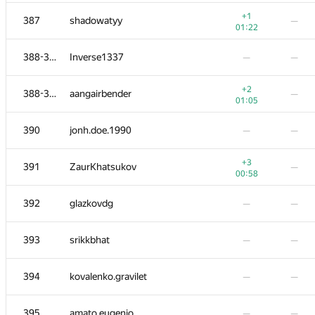
−22
370
Taras Panychok
—
+1
387
shadowatyy
—
01:38
01:22
−1
371
vadim.r3
—
388-389
Inverse1337
—
—
01:39
−6
372-373
ybegator
—
+2
388-389
aangairbender
—
01:36
01:05
−2
372-373
LichSandroLives
—
390
jonh.doe.1990
—
—
01:37
+2
374
kulkov.oleksandr
—
+3
391
ZaurKhatsukov
—
00:31
00:58
375
stepanov2000nikita
—
—
392
glazkovdg
—
—
376
Evgeny Dorokhov
—
—
393
srikkbhat
—
—
377
Роман Спиркин
—
—
394
kovalenko.gravilet
—
—
−3
378
Sina.Abbasi
—
395
amato.eugenio
—
—
01:39