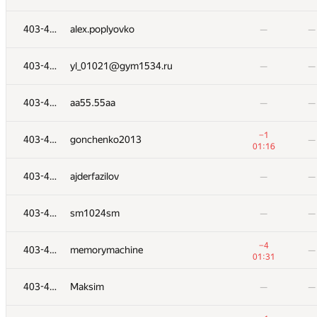
403-435
Leydenfrost
—
—
403-435
alex.poplyovko
—
—
403-435
EA5
—
—
403-435
yl_01021@gym1534.ru
—
—
403-435
alex.poplyovko
—
—
403-435
aa55.55aa
—
—
403-435
yl_01021@gym1534.ru
—
—
−1
403-435
gonchenko2013
—
01:16
403-435
aa55.55aa
—
—
403-435
ajderfazilov
—
—
−1
403-435
gonchenko2013
—
403-435
sm1024sm
—
—
01:16
403-435
ajderfazilov
—
—
−4
403-435
memorymachine
—
01:31
403-435
sm1024sm
—
—
403-435
Maksim
—
—
−4