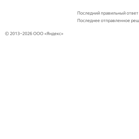
403-435
d.podanenko
—
—
Последний правильный ответ
Последнее отправленное ре
© 2013–2026 ООО «
Яндекс
»