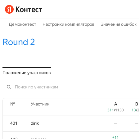
Демоконтест
Настройки компиляторов
Значения ошибок
Round 2
Положение участников
№
Участник
A
B
311
/
1130
13
/
401
dirik
—
—
№
Участник
A
B
+11