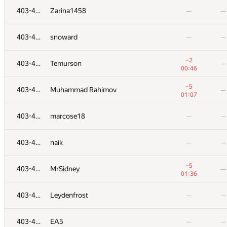
403-435
artur.socha
—
—
403-435
Zarina1458
—
—
403-435
dkrwt
—
—
403-435
snoward
—
—
403-435
Zarina1458
—
—
−2
403-435
Temurson
—
00:46
403-435
snoward
—
—
−5
403-435
Muhammad Rahimov
—
01:07
−2
403-435
Temurson
—
403-435
marcose18
—
—
00:46
−5
403-435
Muhammad Rahimov
—
403-435
naik
—
—
01:07
403-435
marcose18
—
—
−5
403-435
MrSidney
—
01:36
403-435
naik
—
—
403-435
Leydenfrost
—
—
−5
403-435
MrSidney
—
403-435
EA5
—
—
01:36