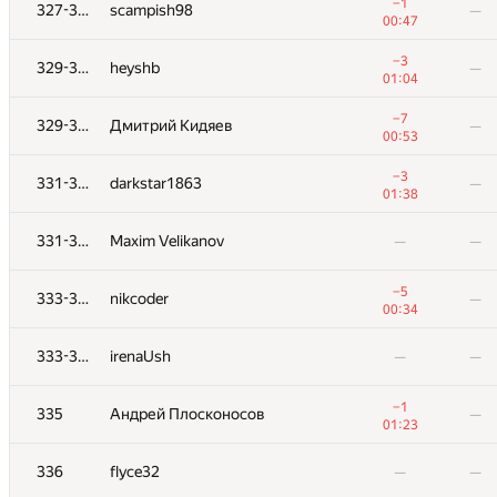
311-315
chiselko6
—
−1
327-328
scampish98
—
00:09
00:47
+
311-315
Filip Bialas
—
−3
329-330
heyshb
—
00:09
01:04
311-315
urusant
—
—
−7
329-330
Дмитрий Кидяев
—
00:53
311-315
Sammarize
—
−3
331-332
darkstar1863
—
00:20
01:38
311-315
loremon
—
—
331-332
Maxim Velikanov
—
—
−3
316
admarkov2018
—
−5
333-334
nikcoder
—
00:25
00:34
317
Глеб Третьяков
—
333-334
irenaUsh
—
—
00:42
318-319
likecs
—
—
−1
335
Андрей Плосконосов
—
01:23
−6
318-319
dkorduban
—
336
flyce32
—
—
00:41