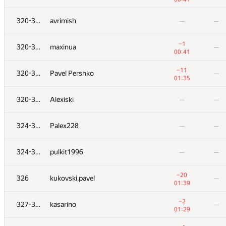
+10
303
shessmaster12
—
320-323
avrimish
—
—
00:47
+3
304
zakharov921.anton
—
−1
320-323
maxinua
—
00:17
00:41
+11
305
ujzwt4it
—
−11
320-323
Pavel Pershko
—
01:23
01:35
306-307
Ilya
—
320-323
Alexiski
—
—
00:19
306-307
hogloid
—
—
324-325
Palex228
—
—
−2
308
binvua925
—
324-325
pulkit1996
—
—
00:48
309
lebronua2013
—
—
−20
326
kukovski.pavel
—
01:39
310
Глеб Попов
—
−2
327-328
kasarino
—
00:32
01:29
+