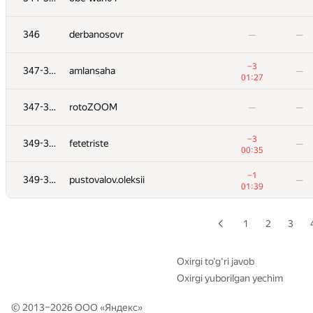
−3
329-330
heyshb
—
346
derbanosovr
—
—
01:04
−7
329-330
Дмитрий Кидяев
—
−3
347-348
amlansaha
—
00:53
01:27
−3
331-332
darkstar1863
—
347-348
rotoZOOM
—
—
01:38
331-332
Maxim Velikanov
—
—
−3
349-351
fetetriste
—
00:35
−5
333-334
nikcoder
—
−1
349-351
pustovalov.oleksii
—
00:34
01:39
333-334
irenaUsh
—
—
1
2
3
−1
335
Андрей Плосконосов
—
01:23
Oxirgi to‘g‘ri javob
Oxirgi yuborilgan yechim
336
flyce32
—
—
© 2013–2026 ООО «
Яндекс
»