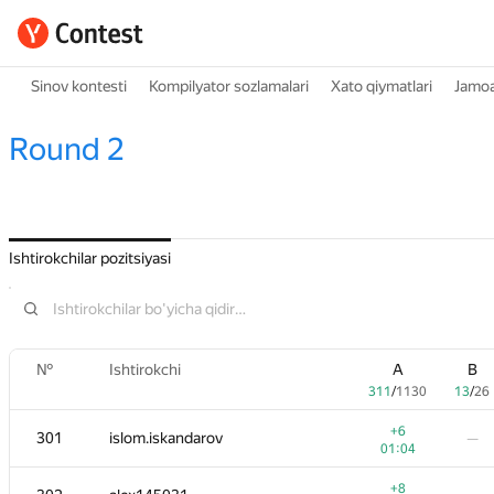
Sinov kontesti
Kompilyator sozlamalari
Xato qiymatlari
Jamoa
Round 2
Ishtirokchilar pozitsiyasi
№
Ishtirokchi
A
B
311
/
1130
13
/
26
+6
301
islom.iskandarov
—
01:04
+8