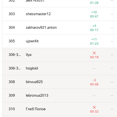
302
alex145031
—
01:28
+10
303
shessmaster12
—
00:47
+3
304
zakharov921.anton
—
00:17
+11
305
ujzwt4it
—
01:23
306-307
Ilya
—
00:19
306-307
hogloid
—
—
−2
308
binvua925
—
00:48
309
lebronua2013
—
—
310
Глеб Попов
—
00:32