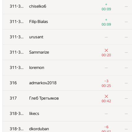
+
311-315
chiselko6
—
00:09
+
311-315
Filip Bialas
—
00:09
311-315
urusant
—
—
311-315
Sammarize
—
00:20
311-315
loremon
—
—
−3
316
admarkov2018
—
00:25
№
Ishtirokchi
A
B
317
Глеб Третьяков
—
311
/
1130
13
/
26
00:42
+6
301
islom.iskandarov
—
318-319
likecs
—
—
01:04
+8
302
alex145031
—
−6
318-319
dkorduban
—
01:28
00:41