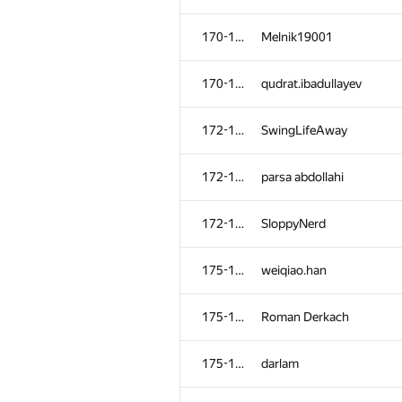
170-171
Melnik19001
170-171
qudrat.ibadullayev
172-174
SwingLifeAway
172-174
parsa abdollahi
172-174
SloppyNerd
175-179
weiqiao.han
175-179
Roman Derkach
175-179
darlam