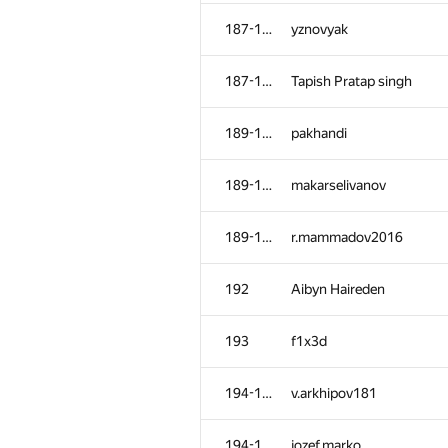
152-156
Leung Theogry
187-188
yznovyak
152-156
barcelonaaaa
187-188
Tapish Pratap singh
152-156
davidas2013
189-191
pakhandi
152-156
dvkim98
189-191
makarselivanov
152-156
sergey040496
189-191
r.mammadov2016
157
ItsLastDay
192
Aibyn Haireden
158
Deleted user
193
f1x3d
159-160
Na Na
194-197
v.arkhipov181
159-160
carlos.joa
194-197
jozef.marko