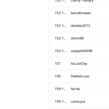
152-156
Leung Theogry
152-156
barcelonaaaa
152-156
davidas2013
152-156
dvkim98
152-156
sergey040496
157
ItsLastDay
158
Deleted user
159-160
Na Na
159-160
carlos.joa