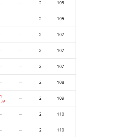
2
105
—
—
2
105
—
—
2
107
—
—
2
107
—
—
2
107
—
—
2
108
—
—
1
2
109
—
:39
F
X
Очки
Штраф
2
110
—
—
/
82
0
/
7
2
86
—
—
2
110
—
—