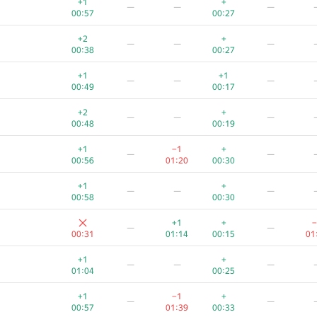
+1
+
—
—
—
00:57
00:27
+2
+
—
—
—
00:38
00:27
+1
+1
—
—
—
00:49
00:17
+2
+
—
—
—
00:48
00:19
+1
−1
+
—
—
00:56
01:20
00:30
+1
+
—
—
—
00:58
00:30
+1
+
−
—
—
00:31
01:14
00:15
01
A
B
C
D
E
+1
+
—
—
—
311
/
1130
13
/
26
81
/
513
386
/
669
6
/
20
43
01:04
00:25
+1
+
—
—
—
+1
−1
+
—
—
00:52
00:14
00:57
01:39
00:33