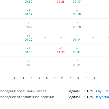
00:59
01:25
00:17
+2
+
—
—
—
+2
+
—
—
—
00:35
00:16
00:57
00:18
+
+
—
—
—
+
+1
—
—
—
00:56
00:34
01:07
00:28
+3
−8
+
—
—
+1
+
—
—
—
00:12
01:31
00:21
00:22
01:14
+2
+
—
—
—
+1
−2
+
—
—
00:42
00:15
00:56
01:32
00:41
+2
−2
+
—
—
+
+1
—
—
—
00:48
01:33
00:10
01:08
00:31
+2
+1
—
—
—
00:14
00:25
1
2
3
4
5
6
7
8
9
+2
—
—
—
00:48
00:23
Последний правильный ответ
Задача F
01:39
LayCurs
Последнее отправленное решение
Задача C
01:39
kirya26
+
−1
+2
—
—
00:15
01:33
00:47