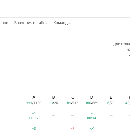
оров
Значения ошибок
Команды
длитель
н
A
B
C
D
E
311
/
1130
13
/
26
81
/
513
386
/
669
6
/
20
43
+1
+
—
—
—
00:52
00:14
+3
−7