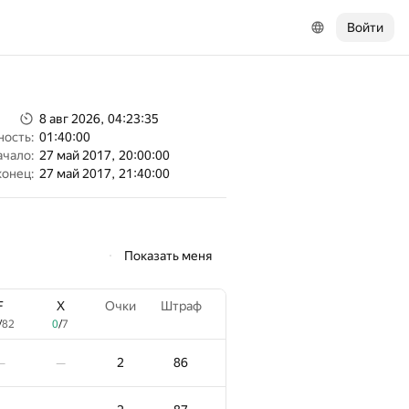
Войти
8 авг 2026, 04:23:35
ность:
01:40:00
ачало:
27 май 2017, 20:00:00
конец:
27 май 2017, 21:40:00
Показать меня
F
X
Очки
Штраф
/
82
0
/
7
2
86
—
—