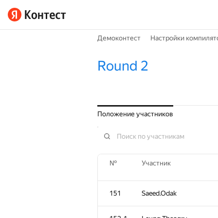
Демоконтест
Настройки компилят
Round 2
Положение участников
№
Участник
151
Saeed.Odak