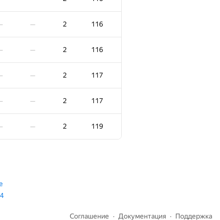
2
91
—
—
2
116
—
—
2
91
—
—
2
116
—
—
2
94
—
—
2
117
—
—
2
97
—
—
2
117
—
—
2
99
—
—
2
119
—
—
2
100
—
—
2
100
—
—
e
04
2
102
—
—
Соглашение
Документация
Поддержка