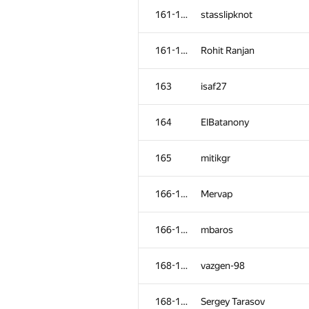
161-162
stasslipknot
161-162
Rohit Ranjan
163
isaf27
164
ElBatanony
165
mitikgr
166-167
Mervap
166-167
mbaros
168-169
vazgen-98
168-169
Sergey Tarasov