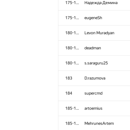
175-179
Надежда Демина
175-179
eugeneSh
180-182
Levon Muradyan
180-182
deadman
180-182
s.saraguru25
183
D.razumova
184
supercmd
№
Участник
185-186
artoemius
151
Saeed.Odak
185-186
MehrunesArtem