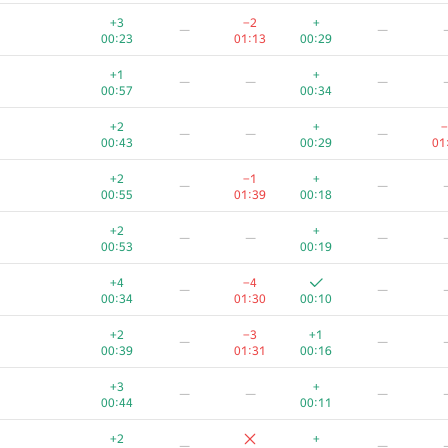
+3
−7
—
—
+3
−2
+
—
—
00:29
01:28
00:09
00:23
01:13
00:29
+
−4
+2
—
—
+1
+
—
—
—
00:28
01:28
00:19
00:57
00:34
+2
+
—
—
—
+2
+
−
—
—
—
00:34
00:12
00:43
00:29
01
+1
−1
+
—
—
+2
−1
+
—
—
00:53
01:39
00:13
00:55
01:39
00:18
+1
—
—
—
+2
+
—
—
—
00:27
00:50
00:53
00:19
+1
−1
+
—
—
+4
−4
—
—
00:50
01:22
00:18
00:34
01:30
00:10
+2
−2
+
—
—
+2
−3
+1
—
—
00:32
01:36
00:16
00:39
01:31
00:16
+2
−3
+
—
—
+3
+
—
—
—
00:35
01:15
00:15
00:44
00:11
+1
+
—
—
—
+2
+
—
—
00:36
00:33