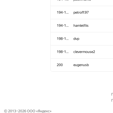
161-162
stasslipknot
194-197
petroff.97
161-162
Rohit Ranjan
194-197
hamletfiis
163
isaf27
198-199
dvp
164
ElBatanony
198-199
clevermouse2
165
mitikgr
200
eugenusb
166-167
Mervap
166-167
mbaros
168-169
vazgen-98
© 2013–2026 ООО «
Яндекс
»