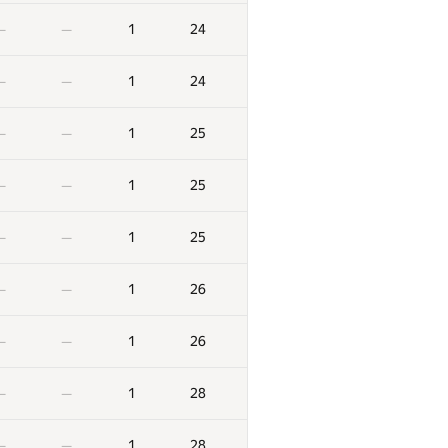
2
324
—
—
1
24
—
—
2
329
—
—
1
24
—
—
2
331
—
—
1
25
—
—
2
332
—
—
1
25
—
—
1
0
—
—
1
25
—
—
1
0
—
—
1
26
—
—
1
1
—
—
1
26
—
—
1
3
—
—
1
28
—
—
1
7
—
—
1
28
—
—