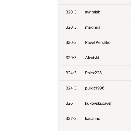
320-323
avrimish
320-323
maxinua
320-323
Pavel Pershko
320-323
Alexiski
324-325
Palex228
324-325
pulkit1996
326
kukovski.pavel
327-328
kasarino