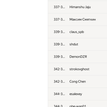
302
alex145031
337-338
Himanshu Jaju
303
shessmaster12
337-338
Максим Смяткин
304
zakharov921.anton
339-341
claus_spb
305
ujzwt4it
339-341
shdut
306-307
Ilya
339-341
DemonDZR
306-307
hogloid
342-343
strokovghost
308
binvua925
342-343
Cong Chen
309
lebronua2013
344-345
esalexey
310
Глеб Попов
344-345
obe-wan01