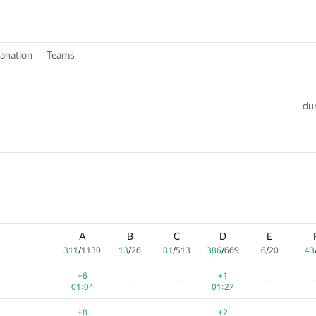
lanation
Teams
dur
A
B
C
D
E
311
/
1130
13
/
26
81
/
513
386
/
669
6
/
20
43
+6
+1
—
—
—
01:04
01:27
+8
+2