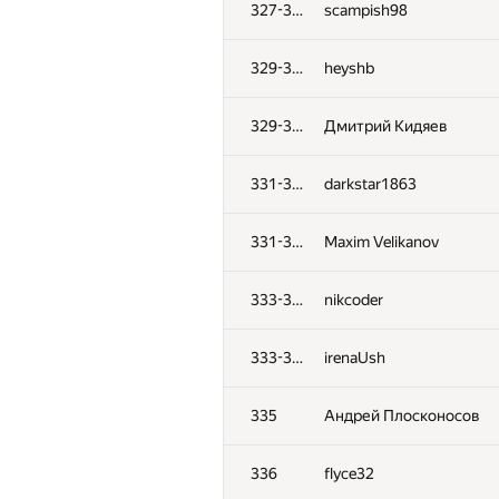
327-328
scampish98
329-330
heyshb
329-330
Дмитрий Кидяев
331-332
darkstar1863
331-332
Maxim Velikanov
333-334
nikcoder
333-334
irenaUsh
#
Participant
335
Андрей Плосконосов
301
islom.iskandarov
336
flyce32