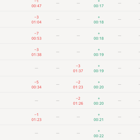
−1
+
—
—
—
00:47
00:17
−3
+
—
—
—
01:04
00:18
−7
+
—
—
—
00:53
00:18
−3
+
—
—
—
01:38
00:19
−3
+
—
—
—
01:37
00:19
−5
−2
+
—
—
00:34
01:23
00:20
−2
+
—
—
—
01:26
00:20
A
B
C
D
E
−1
+
—
—
—
311
/
1130
13
/
26
81
/
513
386
/
669
6
/
20
43
01:23
00:21
+6
+1
—
—
—
+
—
—
—
—
01:04
01:27
00:22