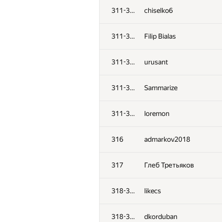
311-315
chiselko6
311-315
Filip Bialas
311-315
urusant
311-315
Sammarize
311-315
loremon
316
admarkov2018
317
Глеб Третьяков
318-319
likecs
318-319
dkorduban