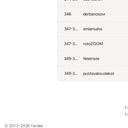
311-315
chiselko6
346
derbanosovr
311-315
Filip Bialas
347-348
amlansaha
311-315
urusant
347-348
rotoZOOM
311-315
Sammarize
349-351
fetetriste
311-315
loremon
349-351
pustovalov.oleksii
316
admarkov2018
317
Глеб Третьяков
L
L
318-319
likecs
© 2013–2026
Yandex