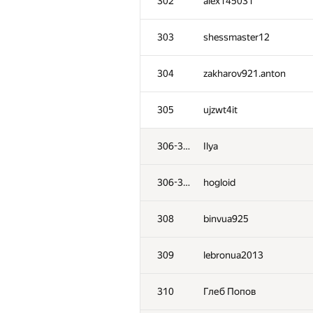
302
alex145031
303
shessmaster12
304
zakharov921.anton
305
ujzwt4it
306-307
Ilya
306-307
hogloid
308
binvua925
309
lebronua2013
310
Глеб Попов