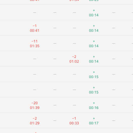
+
—
—
—
—
00:14
−1
+
—
—
—
00:41
00:14
−11
+
—
—
—
01:35
00:14
−2
+
—
—
—
01:02
00:14
+
—
—
—
—
00:15
+
—
—
—
—
00:15
−20
+
—
—
—
01:39
00:16
−2
−1
+
—
—
01:29
00:33
00:17