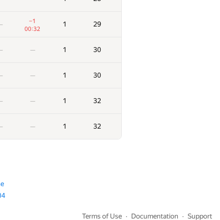
1
9
—
—
−1
1
29
—
00:32
1
9
—
—
1
30
—
—
1
9
—
—
1
30
—
—
1
9
—
1
32
—
—
:04
1
9
—
—
1
32
—
—
1
10
—
—
1
11
—
—
se
04
1
12
—
—
Terms of Use
Documentation
Support