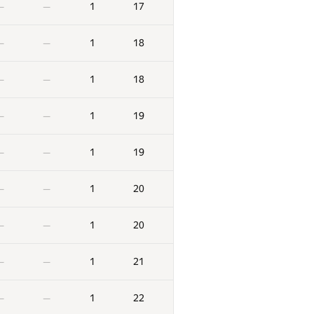
1
17
—
—
1
18
—
—
1
18
—
—
1
19
—
—
1
19
—
—
1
20
—
—
1
20
—
—
F
X
Score
Penalty
1
21
—
—
/
82
0
/
7
2
292
—
—
1
22
—
—