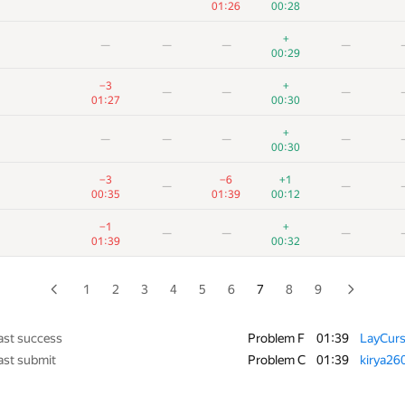
01:26
00:28
+
−10
—
—
—
+
—
—
—
—
00:09
01:27
00:29
+
—
—
—
−3
+
—
—
—
00:09
00:19
01:27
00:30
−2
+
—
—
—
+
—
—
—
—
01:21
00:09
00:30
—
—
—
−3
−6
+1
—
—
00:20
00:21
01
00:35
01:39
00:12
−4
—
—
—
−1
+
—
—
—
01:39
00:20
01:39
00:32
−3
+
—
—
—
00:25
00:10
1
2
3
4
5
6
7
8
9
+
—
—
—
00:42
00:11
ast success
Problem F
01:39
LayCur
ast submit
Problem C
01:39
kirya26
−8
+
—
—
—
01:39
00:12