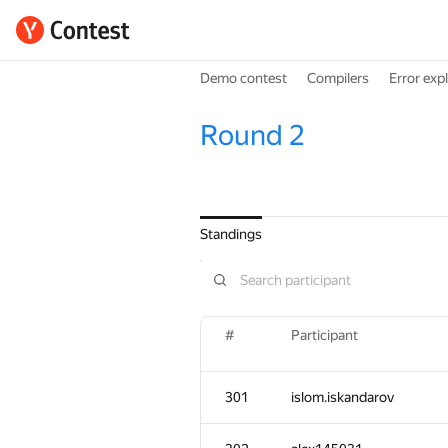
Demo contest
Compilers
Error exp
Round 2
Standings
#
Participant
301
islom.iskandarov