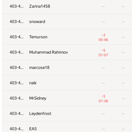
403-435
artur.socha
—
—
403-435
Zarina1458
—
—
403-435
dkrwt
—
—
403-435
snoward
—
—
403-435
Zarina1458
—
—
−2
403-435
Temurson
—
00:46
403-435
snoward
—
—
−5
403-435
Muhammad Rahimov
—
01:07
−2
403-435
Temurson
—
403-435
marcose18
—
—
00:46
−5
403-435
Muhammad Rahimov
—
403-435
naik
—
—
01:07
403-435
marcose18
—
—
−5
403-435
MrSidney
—
01:36
403-435
naik
—
—
403-435
Leydenfrost
—
—
−5
403-435
MrSidney
—
403-435
EA5
—
—
01:36