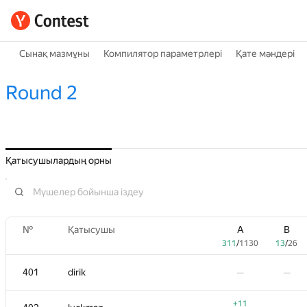
Сынақ мазмұны
Компилятор параметрлері
Қате мәндері
Round 2
Қатысушылардың орны
№
Қатысушы
A
B
311
/
1130
13
/
26
401
dirik
—
—
№
Қатысушы
A
B
+11