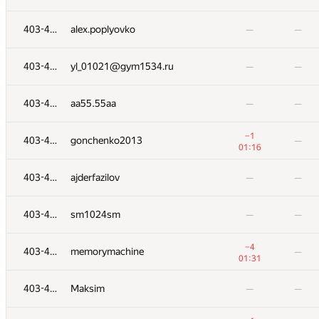
403-435
Leydenfrost
—
—
403-435
alex.poplyovko
—
—
403-435
EA5
—
—
403-435
yl_01021@gym1534.ru
—
—
403-435
alex.poplyovko
—
—
403-435
aa55.55aa
—
—
403-435
yl_01021@gym1534.ru
—
—
−1
403-435
gonchenko2013
—
01:16
403-435
aa55.55aa
—
—
403-435
ajderfazilov
—
—
−1
403-435
gonchenko2013
—
403-435
sm1024sm
—
—
01:16
403-435
ajderfazilov
—
—
−4
403-435
memorymachine
—
01:31
403-435
sm1024sm
—
—
403-435
Maksim
—
—
−4