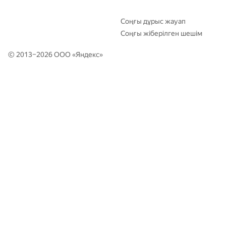
403-435
d.podanenko
—
—
Соңғы дұрыс жауап
Соңғы жіберілген шешім
© 2013–2026 ООО «
Яндекс
»