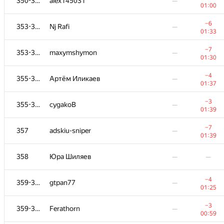
350-352
alex145031
—
01:00
−6
353-354
Nj Rafi
—
01:33
−7
353-354
maxymshymon
—
01:30
−4
355-356
Артём Иликаев
—
01:37
−3
355-356
cygakoB
—
01:39
−7
357
adskiu-sniper
—
01:39
358
Юра Шиляев
—
—
−4
359-360
gtpan77
—
01:25
−3
359-360
Ferathorn
—
00:59