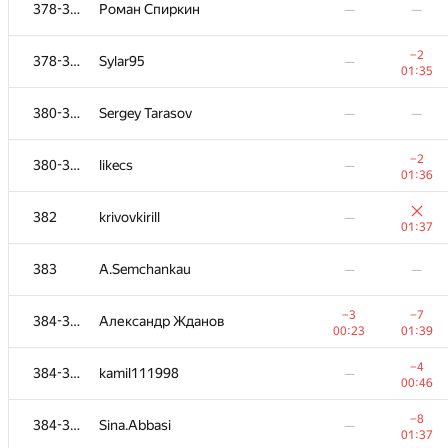
361-362
storminteacup
—
378-379
Роман Спиркин
—
—
01:06
−4
361-362
Alexei Soloview
—
−2
378-379
Sylar95
—
01:17
01:35
−9
363-365
aleex.fil
—
380-381
Sergey Tarasov
—
—
00:58
−3
363-365
Misharin.ND
—
−2
380-381
likecs
—
00:30
01:36
363-365
jozef.marko
—
382
krivovkirill
—
00:48
01:37
−3
366
kasarino
—
383
A.Semchankau
—
—
01:31
−1
367
Himanshu Patel
—
−3
−7
384-386
Александр Жданов
01:38
00:23
01:39
−4
368-369
Palex228
—
−4
384-386
kamil111998
—
01:30
00:46
368-369
mjgonzales
—
—
−8
384-386
Sina.Abbasi
—
01:37