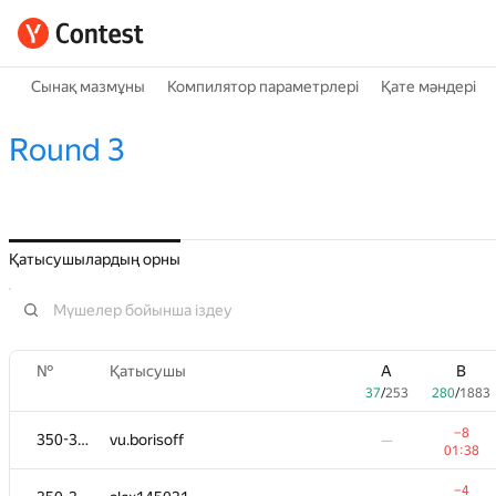
Сынақ мазмұны
Компилятор параметрлері
Қате мәндері
Round 3
Қатысушылардың орны
№
Қатысушы
A
B
37
/
253
280
/
1883
−8
350-352
vu.borisoff
—
01:38
−4