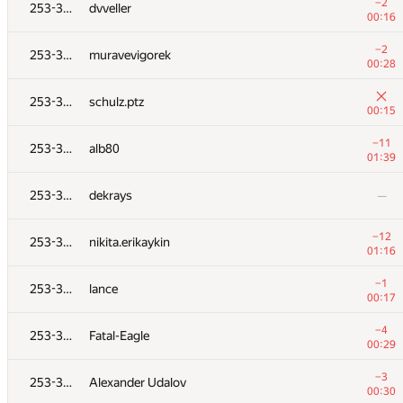
253-356
Osank Jain
−2
253-356
dvveller
00:42
00:16
−1
253-356
amogozov
−2
253-356
muravevigorek
00:11
00:28
253-356
mohamedraouf1
—
253-356
schulz.ptz
00:15
−2
253-356
poma.prs
−11
253-356
alb80
00:16
01:39
253-356
alanubi
253-356
dekrays
—
00:12
253-356
free777man
—
−12
253-356
nikita.erikaykin
01:16
−3
253-356
rumbok1
−1
253-356
lance
00:46
00:17
−3
253-356
smit hinsu
−4
253-356
Fatal-Eagle
00:39
00:29
−3
253-356
yarrr
−3
253-356
Alexander Udalov
00:21
00:30