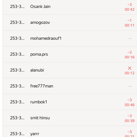
−3
253-356
Osank Jain
00:42
−1
253-356
amogozov
00:11
253-356
mohamedraouf1
—
−2
253-356
poma.prs
00:16
253-356
alanubi
00:12
253-356
free777man
—
№
Մասնակից
A
−3
253-356
rumbok1
163
/
782
00:46
+7
251
kazim
−3
253-356
smit hinsu
01:33
00:39
+8
252
minh141198
−3
253-356
yarrr
01:17
00:21