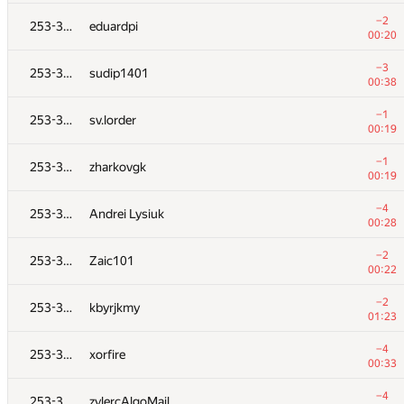
−3
253-356
Eryx
−2
253-356
eduardpi
00:24
00:20
253-356
torwald
—
−3
253-356
sudip1401
00:38
−6
253-356
tfwo
−1
253-356
sv.lorder
01:26
00:19
−2
253-356
Simen Lilleeng
−1
253-356
zharkovgk
00:42
00:19
−1
253-356
torus711
−4
253-356
Andrei Lysiuk
00:15
00:28
−2
253-356
Hakurei
−2
253-356
Zaic101
00:28
00:22
−2
253-356
codercf
−2
253-356
kbyrjkmy
00:28
01:23
−4
253-356
pieofawesomeness123
−4
253-356
xorfire
00:42
00:33
−2
253-356
dvveller
−4
253-356
zylercAlgoMail
00:16