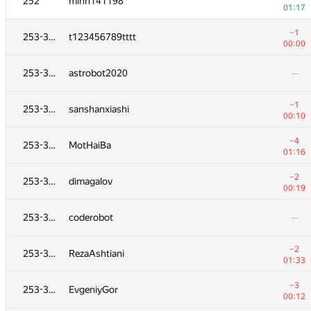
252
minh141198
01:17
−1
253-356
t123456789tttt
00:00
253-356
astrobot2020
—
−1
253-356
sanshanxiashi
00:10
−4
253-356
MotHaiBa
01:16
−2
253-356
dimagalov
00:19
253-356
coderobot
—
−2
253-356
RezaAshtiani
01:33
−3
253-356
EvgeniyGor
00:12