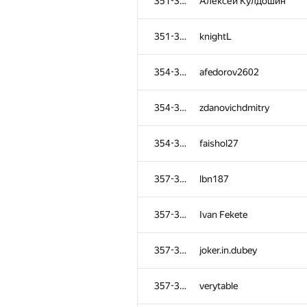
351-353
Алексей Кулдошин
351-353
knightL
354-356
afedorov2602
354-356
zdanovichdmitry
354-356
faishol27
357-361
lbn187
357-361
Ivan Fekete
357-361
joker.in.dubey
357-361
verytable