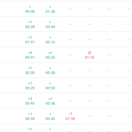
+1
+
—
—
—
—
+
+
—
—
—
—
00:10
00:51
00:06
01:26
+2
−3
—
—
—
+1
+
—
—
—
—
00:42
00:46
01:34
00:28
00:44
+2
+
—
—
—
—
+1
+
—
—
—
—
00:17
00:24
01:01
00:12
+2
+
—
—
—
—
+4
—
—
—
00:17
00:24
00:41
00:20
01:16
—
—
—
—
+1
+
—
—
—
—
01:09
01:31
00:35
00:39
+2
+
−5
—
—
—
+1
+
—
—
—
—
00:13
00:29
01:22
00:25
00:50
+
+1
—
—
—
—
+3
—
—
—
—
00:06
00:57
00:45
00:36
+
+1
—
—
—
—
+1
+
−7
—
—
—
00:09
00:53
00:34
00:40
01:39
+
+
—
—
—
—
+1
+
—
—
—
—
00:10
01:12