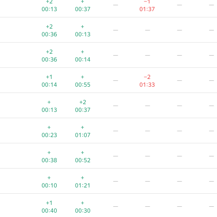
+2
+
−1
—
—
—
00:13
00:37
01:37
+2
+
—
—
—
—
00:36
00:13
+2
+
—
—
—
—
00:36
00:14
+1
+
−2
—
—
—
00:14
00:55
01:33
+
+2
—
—
—
—
00:13
00:37
+
+
—
—
—
—
00:23
01:07
+
+
—
—
—
—
00:38
00:52
A
B
C
D
E
F
+
+
—
—
—
—
765
/
2712
587
/
1000
71
/
523
104
/
440
13
/
162
1
/
8
00:10
01:21
+1
+
−5
—
—
—
+1
+
—
—
—
—
00:25
00:36
01:39
00:40
00:30