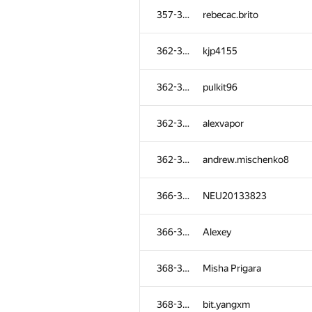
357-361
rebecac.brito
362-365
kjp4155
362-365
pulkit96
362-365
alexvapor
362-365
andrew.mischenko8
366-367
NEU20133823
366-367
Alexey
368-371
Misha Prigara
368-371
bit.yangxm