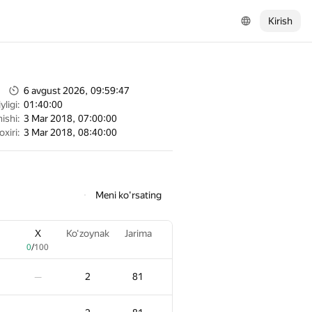
Kirish
6 avgust 2026, 09:59:47
ligi:
01:40:00
ishi:
3 Mar 2018, 07:00:00
oxiri:
3 Mar 2018, 08:40:00
Meni ko'rsating
X
Ko‘zoynak
Jarima
0
/
100
2
81
—