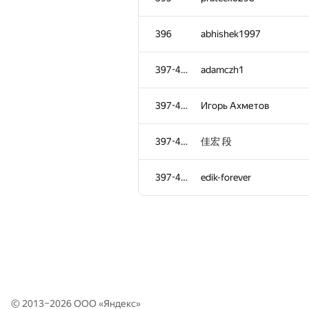
357-361
rebecac.brito
396
abhishek1997
362-365
kjp4155
397-400
adamczh1
362-365
pulkit96
397-400
Игорь Ахметов
362-365
alexvapor
397-400
佳宏 段
362-365
andrew.mischenko8
397-400
edik-forever
366-367
NEU20133823
366-367
Alexey
368-371
Misha Prigara
© 2013–2026 ООО «
Яндекс
»