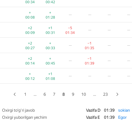
00:34
00:42
+
+
—
—
—
—
+
+
—
—
—
—
00:13
01:09
00:08
01:28
+2
+1
—
—
—
—
+2
+1
−5
—
—
—
00:08
00:15
00:09
00:31
01:34
+1
+
—
—
—
—
+2
+
−1
—
—
—
00:27
00:37
00:27
00:33
01:35
+1
+
—
—
—
—
+2
+
−1
—
—
—
00:11
00:53
00:14
00:45
01:39
+3
—
—
—
—
+
+1
—
—
—
—
00:29
00:41
00:12
01:08
+2
+
−1
—
—
—
00:18
00:26
01:06
1
…
6
7
8
9
10
…
23
+
+
—
—
—
—
00:18
01:06
Oxirgi to‘g‘ri javob
Vazifa D
01:39
sokian
Oxirgi yuborilgan yechim
Vazifa E
01:39
Egor
+1
+
−2
—
—
—
00:24
00:41
01:39