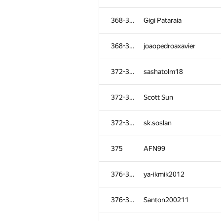
368-371
Gigi Pataraia
368-371
joaopedroaxavier
372-374
sashatolm18
372-374
Scott Sun
372-374
sk.soslan
375
AFN99
376-377
ya-ikmik2012
376-377
Santon200211