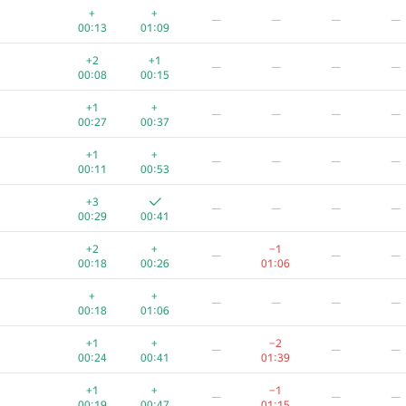
+
+
—
—
—
—
00:13
01:09
+2
+1
—
—
—
—
00:08
00:15
+1
+
—
—
—
—
00:27
00:37
+1
+
—
—
—
—
00:11
00:53
+3
—
—
—
—
00:29
00:41
+2
+
−1
—
—
—
00:18
00:26
01:06
+
+
—
—
—
—
00:18
01:06
+1
+
−2
—
—
—
00:24
00:41
01:39
+1
+
−1
—
—
—
00:19
00:47
01:15