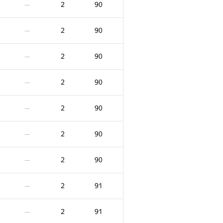
2
90
—
2
90
—
2
90
—
2
90
—
2
90
—
2
90
—
2
90
—
X
Ko‘zoynak
Jarima
2
91
—
0
/
100
2
81
—
2
91
—