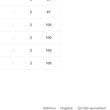
2
83
—
2
97
—
2
84
—
2
100
—
2
84
—
2
100
—
2
84
—
2
100
—
2
84
—
2
100
—
−2
2
85
00:45
2
85
—
2
86
—
Kelishuv
Hujjatlar
Qo'llab-quvvatlash