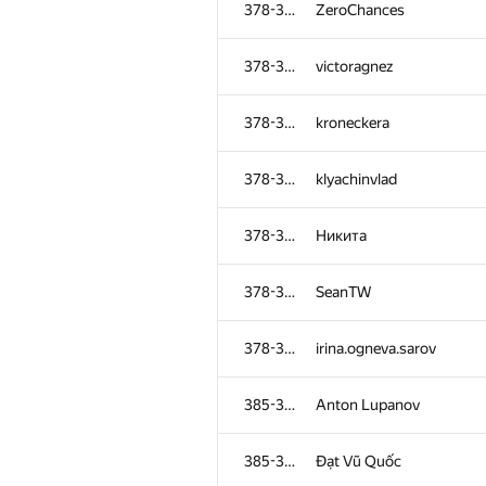
378-384
ZeroChances
378-384
victoragnez
378-384
kroneckera
378-384
klyachinvlad
378-384
Никита
378-384
SeanTW
378-384
irina.ogneva.sarov
№
Ishtirokchi
385-386
Anton Lupanov
351-353
stenlis.s
385-386
Đạt Vũ Quốc