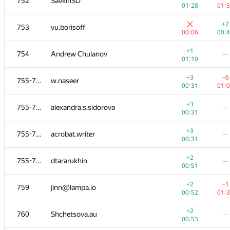
752
SavkinSD
01:28
01:
+2
753
vu.borisoff
00:06
00:
+1
754
Andrew Chulanov
—
01:10
+3
−6
755-758
w.naseer
00:31
01:
+3
755-758
alexandra.s.sidorova
—
00:31
+3
755-758
acrobat.writer
—
00:31
+2
755-758
dtararukhin
—
00:51
+2
−1
759
jinn@lampa.io
00:52
01:
+2
760
Shchetsova.au
—
00:53