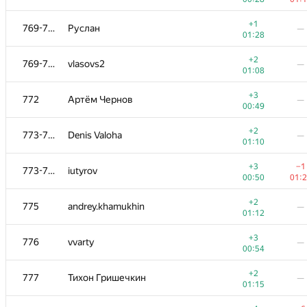
+2
753
vu.borisoff
+1
769-771
Руслан
—
00:06
00:
01:28
+1
754
Andrew Chulanov
—
+2
769-771
vlasovs2
—
01:10
01:08
+3
−6
755-758
w.naseer
+3
772
Артём Чернов
—
00:31
01:
00:49
+3
755-758
alexandra.s.sidorova
—
+2
773-774
Denis Valoha
—
00:31
01:10
+3
755-758
acrobat.writer
—
+3
−1
773-774
iutyrov
00:31
00:50
01:
+2
755-758
dtararukhin
—
+2
775
andrey.khamukhin
—
00:51
01:12
+2
−1
759
jinn@lampa.io
+3
776
vvarty
—
00:52
01:
00:54
+2
760
Shchetsova.au
—
+2
777
Тихон Гришечкин
—
00:53
01:15
+2