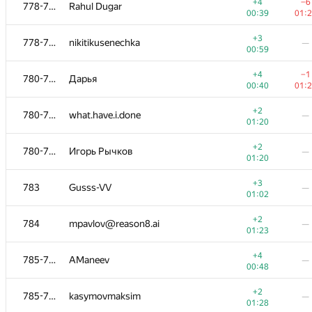
761
anastasia1995ya
—
+4
−6
778-779
Rahul Dugar
00:54
00:39
01:
+1
762
stay-alert
—
+3
778-779
nikitikusenechka
—
01:17
00:59
+3
763
Denis Savenkov
—
+4
−1
780-782
Дарья
00:39
00:40
01:
+1
764
amankh99
—
+2
780-782
what.have.i.done
—
01:22
01:20
+2
765
Michael Romanov
—
+2
780-782
Игорь Рычков
—
01:05
01:20
+1
766
Renir VII
—
+3
783
Gusss-VV
—
01:26
01:02
+3
767-768
FutymyClone
—
+2
784
mpavlov@reason8.ai
—
00:47
01:23
+2
−1
767-768
eygmath
+4
785-786
AManeev
—
01:07
01:
00:48
+4
−3
769-771
boltikovar
+2
785-786
kasymovmaksim
—
00:28
01:
01:28