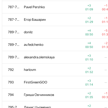
+1
769-771
Руслан
—
+3
−1
787-788
Pavel Pershko
01:28
01:09
00:
+2
769-771
vlasovs2
—
+2
−1
787-788
Егор Башарин
01:08
01:29
01:
+3
772
Артём Чернов
—
+4
−5
789-791
donilz
00:49
00:50
01:
+2
773-774
Denis Valoha
—
+4
−2
789-791
av.fedchenko
01:10
00:50
01:
+3
−1
773-774
iutyrov
+3
789-791
alexandra.olemskaya
—
00:50
01:
01:10
+2
775
andrey.khamukhin
—
+2
792
harlovm
—
01:12
01:32
+3
776
vvarty
—
+3
793
FirstGreenGOO
—
00:54
01:14
+2
777
Тихон Гришечкин
—
+2
−1
794
Гриша Овчинников
01:15
01:35
00:
+4
−6
778-779
Rahul Dugar
+2
795-796
Денис Цьоменко
—
00:39
01: