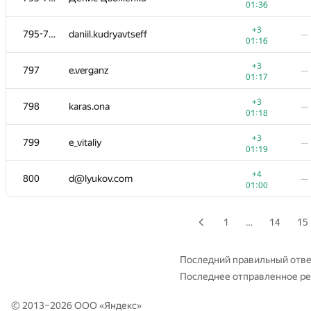
01:36
+3
778-779
nikitikusenechka
—
+3
795-796
daniil.kudryavtseff
—
00:59
01:16
+4
−1
780-782
Дарья
+3
797
e.verganz
—
00:40
01:
01:17
+2
780-782
what.have.i.done
—
+3
798
karas.ona
—
01:20
01:18
+2
780-782
Игорь Рычков
—
+3
799
e_vitaliy
—
01:20
01:19
+3
783
Gusss-VV
—
+4
800
d@lyukov.com
—
01:02
01:00
+2
784
mpavlov@reason8.ai
—
01:23
1
…
14
15
+4
785-786
AManeev
—
00:48
Последний правильный отве
Последнее отправленное р
+2
785-786
kasymovmaksim
—
01:28
© 2013–2026 ООО «
Яндекс
»