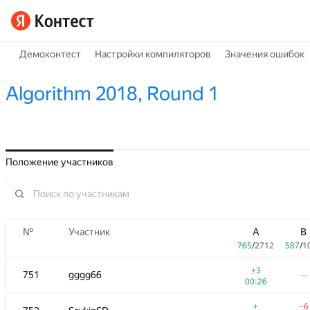
Демоконтест
Настройки компиляторов
Значения ошибок
Algorithm 2018, Round 1
Положение участников
№
Участник
A
B
765
/
2712
587
/
1
+3
751
gggg66
—
00:26
+
−6