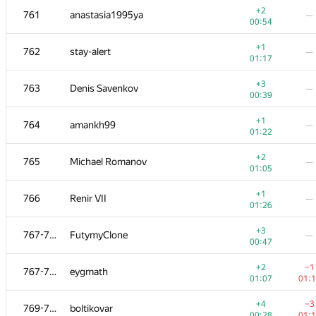
+2
761
anastasia1995ya
—
00:54
+1
762
stay-alert
—
01:17
+3
763
Denis Savenkov
—
00:39
+1
764
amankh99
—
01:22
+2
765
Michael Romanov
—
01:05
+1
766
Renir VII
—
01:26
№
Участник
A
B
+3
767-768
FutymyClone
—
765
/
2712
587
/
1
00:47
+3
751
gggg66
—
+2
−1
767-768
eygmath
00:26
01:07
01:
+
−6
752
SavkinSD
+4
−3
769-771
boltikovar
01:28
01:
00:28
01: