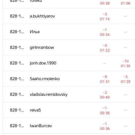
828-1115
foreku
00:38
01:06
−3
828-1115
a.bukhtiyarov
—
01:14
−1
828-1115
Илья
—
00:34
−4
828-1115
girlinrainbow
—
01:22
−10
828-1115
jonh.doe.1990
—
01:30
−9
−5
828-1115
Saaho.rmolenko
01:31
01:39
−2
828-1115
vladislav.remidovsky
—
00:40
−1
828-1115
reiva5
—
00:36
−1
828-1115
IwanBurcev
—
00:36