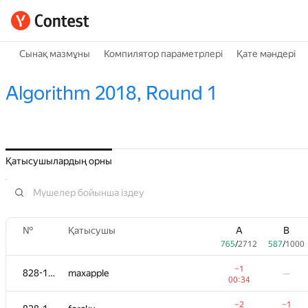
Сынақ мазмұны
Компилятор параметрлері
Қате мәндері
Algorithm 2018, Round 1
Қатысушылардың орны
№
Қатысушы
A
B
765
/
2712
587
/
1000
−1
828-1115
maxapple
—
00:34
−2
−1