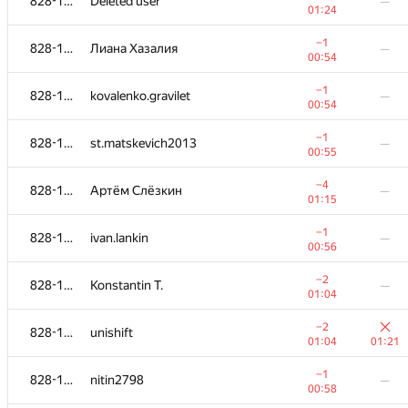
828-1115
Deleted user
—
01:24
−1
828-1115
Лиана Хазалия
—
00:54
−1
828-1115
kovalenko.gravilet
—
00:54
−1
828-1115
st.matskevich2013
—
00:55
−4
828-1115
Артём Слёзкин
—
01:15
−1
828-1115
ivan.lankin
—
00:56
−2
828-1115
Konstantin T.
—
01:04
−2
828-1115
unishift
01:04
01:21
−1
828-1115
nitin2798
—
00:58