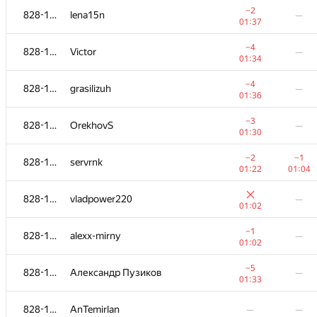
−2
828-1115
lena15n
—
01:37
−4
828-1115
Victor
—
01:34
−4
828-1115
grasilizuh
—
01:36
−3
828-1115
OrekhovS
—
01:30
−2
−1
828-1115
servrnk
01:22
01:04
828-1115
vladpower220
—
01:02
№
Մասնակից
A
B
−1
828-1115
alexx-mirny
—
765
/
2712
587
/
100
01:02
−1
828-1115
klepikov.nick
—
−5
828-1115
Александр Пузиков
—
00:53
01:33
−4
828-1115
Deleted user
—
828-1115
AnTemirlan
—
—
01:24