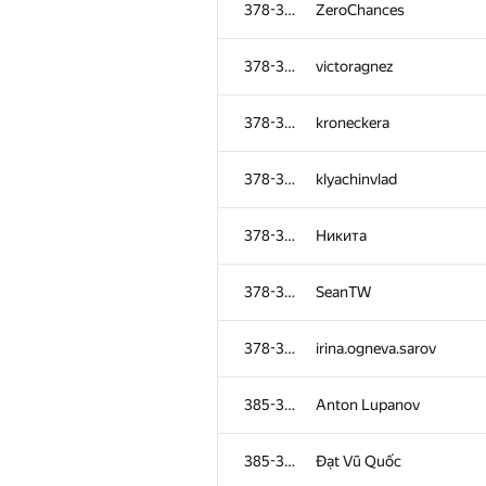
378-384
ZeroChances
378-384
victoragnez
378-384
kroneckera
378-384
klyachinvlad
378-384
Никита
378-384
SeanTW
378-384
irina.ogneva.sarov
№
Участник
385-386
Anton Lupanov
351-353
stenlis.s
385-386
Đạt Vũ Quốc