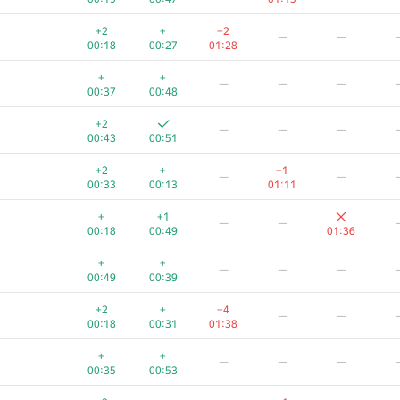
+2
+
−2
—
—
00:18
00:27
01:28
+
+
—
—
—
00:37
00:48
+2
—
—
—
00:43
00:51
+2
+
−1
—
—
00:33
00:13
01:11
+
+1
—
—
00:18
00:49
01:36
+
+
—
—
—
00:49
00:39
+2
+
−4
—
—
00:18
00:31
01:38
+
+
—
—
—
00:35
00:53