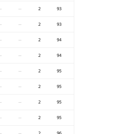
2
81
—
—
2
93
—
—
2
81
—
—
2
93
—
—
2
82
—
—
2
94
—
—
2
82
—
—
2
94
—
—
2
82
—
—
2
95
—
—
2
83
—
—
2
95
—
—
2
83
—
—
2
95
—
—
2
83
—
—
2
95
—
—
2
83
—
—
2
96
—
—