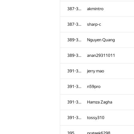
351-353
Алексей Кулдошин
387-388
akmintro
351-353
knightL
387-388
sharp-c
354-356
afedorov2602
389-390
Nguyen Quang
354-356
zdanovichdmitry
389-390
anan29311011
354-356
faishol27
391-394
jerry mao
357-361
lbn187
391-394
n59pro
357-361
Ivan Fekete
391-394
Hamza Zagha
357-361
joker.in.dubey
391-394
tossy310
357-361
verytable
395
prateek6298