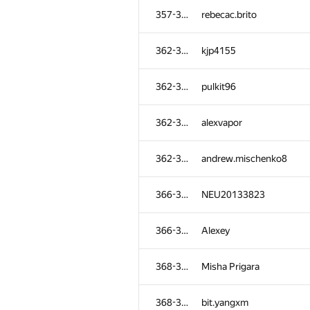
357-361
rebecac.brito
362-365
kjp4155
362-365
pulkit96
362-365
alexvapor
362-365
andrew.mischenko8
366-367
NEU20133823
366-367
Alexey
368-371
Misha Prigara
368-371
bit.yangxm