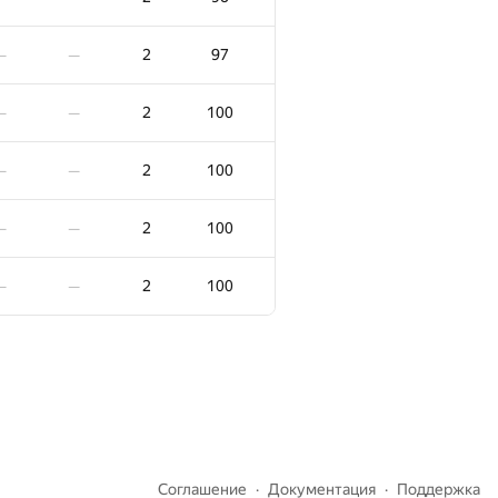
2
83
—
—
2
97
—
—
2
84
—
—
2
100
—
—
2
84
—
—
2
100
—
—
2
84
—
—
2
100
—
—
2
84
—
—
2
100
—
—
−2
2
85
—
00:45
2
85
—
—
2
86
—
—
Соглашение
Документация
Поддержка