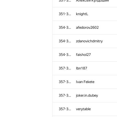
351-353
Алексей Кулдошин
351-353
knightL
354-356
afedorov2602
354-356
zdanovichdmitry
354-356
faishol27
357-361
lbn187
357-361
Ivan Fekete
357-361
joker.in.dubey
357-361
verytable