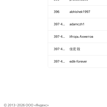
357-361
rebecac.brito
396
abhishek1997
362-365
kjp4155
397-400
adamczh1
362-365
pulkit96
397-400
Игорь Ахметов
362-365
alexvapor
397-400
佳宏 段
362-365
andrew.mischenko8
397-400
edik-forever
366-367
NEU20133823
366-367
Alexey
368-371
Misha Prigara
© 2013–2026 ООО «
Яндекс
»