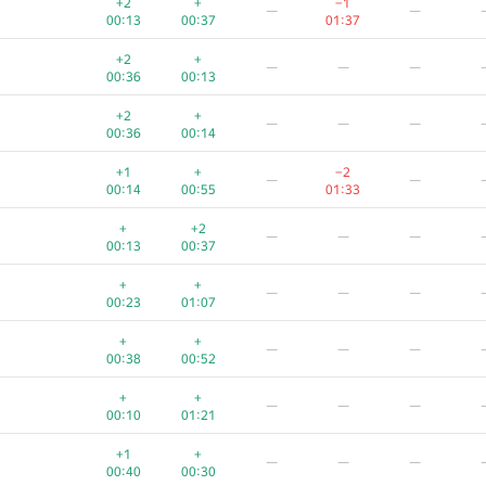
+2
+
−1
—
—
00:13
00:37
01:37
+2
+
—
—
—
00:36
00:13
+2
+
—
—
—
00:36
00:14
+1
+
−2
—
—
00:14
00:55
01:33
+
+2
—
—
—
00:13
00:37
+
+
—
—
—
00:23
01:07
+
+
—
—
—
00:38
00:52
A
B
C
D
E
+
+
—
—
—
765
/
2712
587
/
1000
71
/
523
104
/
440
13
/
162
1
00:10
01:21
+1
+
−5
—
—
+1
+
—
—
—
00:25
00:36
01:39
00:40
00:30