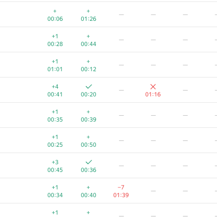
+1
+
—
—
—
+
+
—
—
—
00:10
00:51
00:06
01:26
+2
−3
—
—
+1
+
—
—
—
00:42
00:46
01:34
00:28
00:44
+2
+
—
—
—
+1
+
—
—
—
00:17
00:24
01:01
00:12
+2
+
—
—
—
+4
—
—
00:17
00:24
00:41
00:20
01:16
—
—
—
+1
+
—
—
—
01:09
01:31
00:35
00:39
+2
+
−5
—
—
+1
+
—
—
—
00:13
00:29
01:22
00:25
00:50
+
+1
—
—
—
+3
—
—
—
00:06
00:57
00:45
00:36
+
+1
—
—
—
+1
+
−7
—
—
00:09
00:53
00:34
00:40
01:39
+
+
—
—
—
+1
+
—
—
—
00:10
01:12