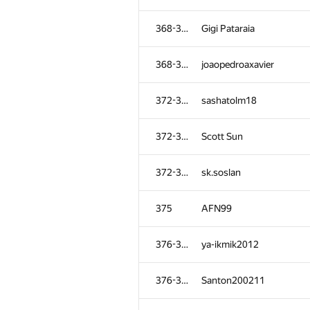
368-371
Gigi Pataraia
368-371
joaopedroaxavier
372-374
sashatolm18
372-374
Scott Sun
372-374
sk.soslan
375
AFN99
376-377
ya-ikmik2012
376-377
Santon200211