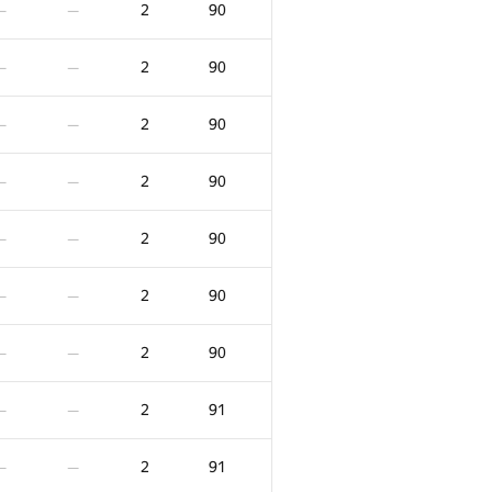
2
90
—
—
2
90
—
—
2
90
—
—
2
90
—
—
2
90
—
—
2
90
—
—
2
90
—
—
F
X
Очки
Штраф
2
91
—
—
/
8
0
/
100
2
81
—
—
2
91
—
—