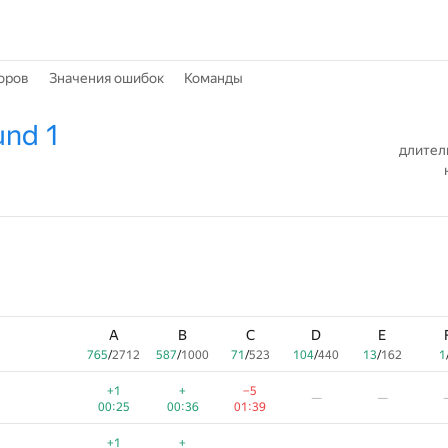
оров
Значения ошибок
Команды
und 1
длител
A
B
C
D
E
765
/
2712
587
/
1000
71
/
523
104
/
440
13
/
162
1
+1
+
−5
—
—
00:25
00:36
01:39
+1
+