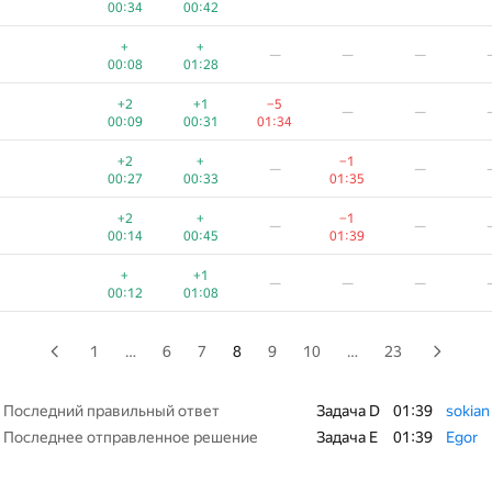
00:34
00:42
+
+
—
—
—
+
+
—
—
—
00:13
01:09
00:08
01:28
+2
+1
—
—
—
+2
+1
−5
—
—
00:08
00:15
00:09
00:31
01:34
+1
+
—
—
—
+2
+
−1
—
—
00:27
00:37
00:27
00:33
01:35
+1
+
—
—
—
+2
+
−1
—
—
00:11
00:53
00:14
00:45
01:39
+3
—
—
—
+
+1
—
—
—
00:29
00:41
00:12
01:08
+2
+
−1
—
—
00:18
00:26
01:06
1
…
6
7
8
9
10
…
23
+
+
—
—
—
00:18
01:06
Последний правильный ответ
Задача D
01:39
sokian
Последнее отправленное решение
Задача E
01:39
Egor
+1
+
−2
—
—
00:24
00:41
01:39