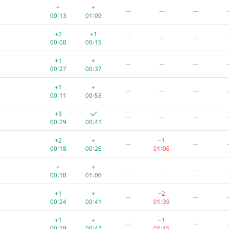
+
+
—
—
—
00:13
01:09
+2
+1
—
—
—
00:08
00:15
+1
+
—
—
—
00:27
00:37
+1
+
—
—
—
00:11
00:53
+3
—
—
—
00:29
00:41
+2
+
−1
—
—
00:18
00:26
01:06
+
+
—
—
—
00:18
01:06
+1
+
−2
—
—
00:24
00:41
01:39
+1
+
−1
—
—
00:19
00:47
01:15