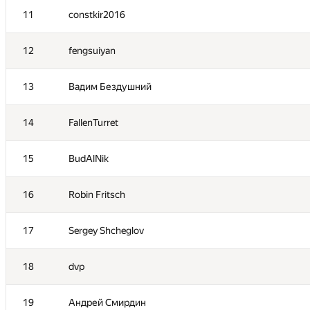
11
constkir2016
12
fengsuiyan
13
Вадим Бездушний
14
FallenTurret
15
BudAlNik
16
Robin Fritsch
№
Участник
17
Sergey Shcheglov
1
atokarev82
18
dvp
2
fetetriste
19
Андрей Смирдин