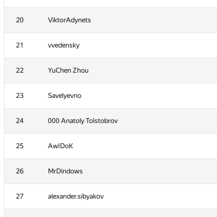
3
qwerty787788
20
ViktorAdynets
4
NVAL
21
vvedensky
5
zhelubenkovalexandr
22
YuChen Zhou
6
lo-r-d4
23
Savelyevno
7
namnefternamn
24
000 Anatoly Tolstobrov
8
Андрей Борзяк
25
AwIDoK
9
Рамис Ямилов
26
MrDindows
10
vpike
27
alexander.sibyakov