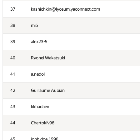
20
ViktorAdynets
37
kashichkin@lyceum.yaconnect.com
21
vvedensky
38
mi5
22
YuChen Zhou
39
alex23-5
23
Savelyevno
40
Ryohei Wakatsuki
24
000 Anatoly Tolstobrov
41
a.nedol
25
AwIDoK
42
Guillaume Aubian
26
MrDindows
43
kkhadaev
27
alexander.sibyakov
44
ChertokN96
28
sagresash
45
jonh.doe.1990