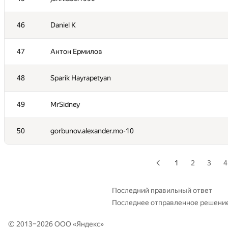
29
kvk1901
46
Daniel K
30
katsam@passap.ru
47
Антон Ермилов
31
alexthreed
48
Sparik Hayrapetyan
32
exoji2e
49
MrSidney
33
vasiliev.dsd
50
gorbunov.alexander.mo-10
34
Errichto
1
2
3
4
35
ariacas
Последний правильный ответ
Последнее отправленное решени
36
what.have.i.done
© 2013–2026 ООО «
Яндекс
»