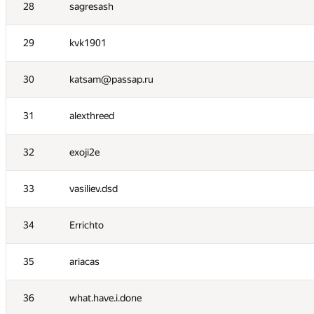
11
constkir2016
28
sagresash
12
fengsuiyan
29
kvk1901
13
Вадим Бездушний
30
katsam@passap.ru
14
FallenTurret
31
alexthreed
15
BudAlNik
32
exoji2e
16
Robin Fritsch
33
vasiliev.dsd
17
Sergey Shcheglov
34
Errichto
18
dvp
35
ariacas
19
Андрей Смирдин
36
what.have.i.done