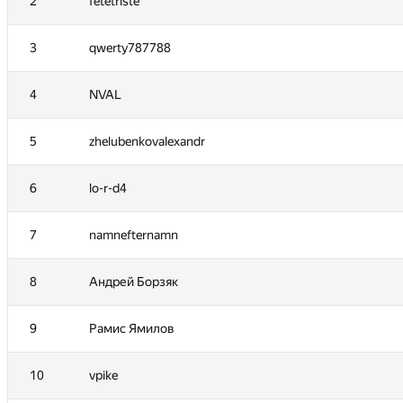
2
fetetriste
3
qwerty787788
4
NVAL
5
zhelubenkovalexandr
6
lo-r-d4
7
namnefternamn
8
Андрей Борзяк
9
Рамис Ямилов
10
vpike