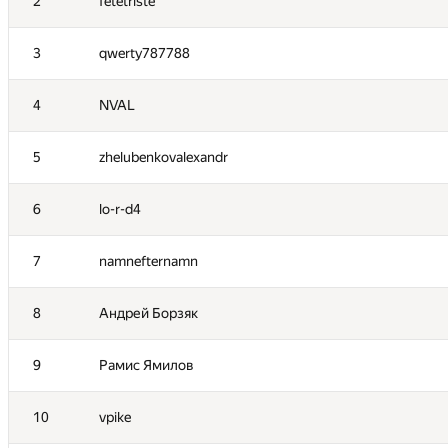
2
fetetriste
3
qwerty787788
4
NVAL
5
zhelubenkovalexandr
6
lo-r-d4
7
namnefternamn
8
Андрей Борзяк
9
Рамис Ямилов
10
vpike