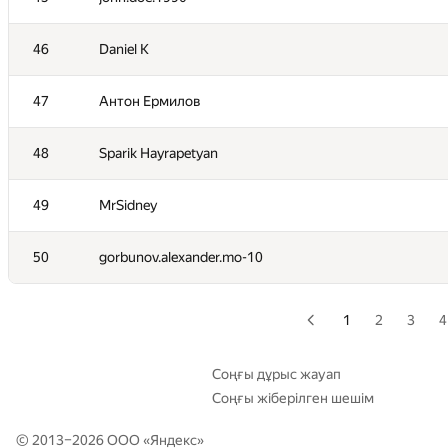
29
kvk1901
46
Daniel K
30
katsam@passap.ru
47
Антон Ермилов
31
alexthreed
48
Sparik Hayrapetyan
32
exoji2e
49
MrSidney
33
vasiliev.dsd
50
gorbunov.alexander.mo-10
34
Errichto
1
2
3
4
35
ariacas
Соңғы дұрыс жауап
Соңғы жіберілген шешім
36
what.have.i.done
© 2013–2026 ООО «
Яндекс
»