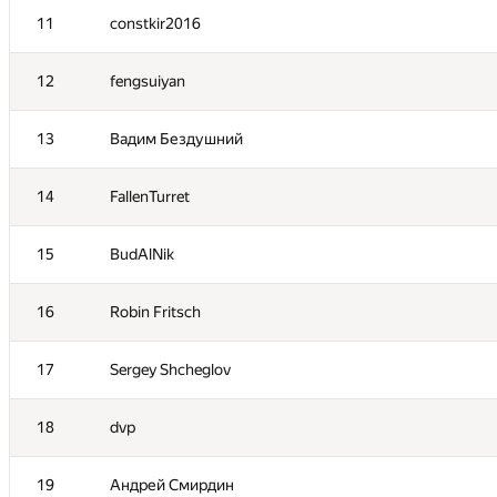
11
constkir2016
12
fengsuiyan
13
Вадим Бездушний
14
FallenTurret
15
BudAlNik
16
Robin Fritsch
№
Қатысушы
17
Sergey Shcheglov
1
atokarev82
18
dvp
2
fetetriste
19
Андрей Смирдин