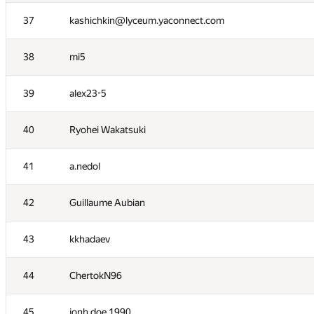
20
ViktorAdynets
37
kashichkin@lyceum.yaconnect.com
21
vvedensky
38
mi5
22
YuChen Zhou
39
alex23-5
23
Savelyevno
40
Ryohei Wakatsuki
24
000 Anatoly Tolstobrov
41
a.nedol
25
AwIDoK
42
Guillaume Aubian
26
MrDindows
43
kkhadaev
27
alexander.sibyakov
44
ChertokN96
28
sagresash
45
jonh.doe.1990