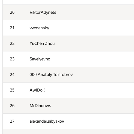
3
qwerty787788
20
ViktorAdynets
4
NVAL
21
vvedensky
5
zhelubenkovalexandr
22
YuChen Zhou
6
lo-r-d4
23
Savelyevno
7
namnefternamn
24
000 Anatoly Tolstobrov
8
Андрей Борзяк
25
AwIDoK
9
Рамис Ямилов
26
MrDindows
10
vpike
27
alexander.sibyakov