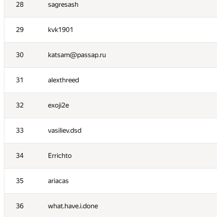
11
constkir2016
28
sagresash
12
fengsuiyan
29
kvk1901
13
Вадим Бездушний
30
katsam@passap.ru
14
FallenTurret
31
alexthreed
15
BudAlNik
32
exoji2e
16
Robin Fritsch
33
vasiliev.dsd
17
Sergey Shcheglov
34
Errichto
18
dvp
35
ariacas
19
Андрей Смирдин
36
what.have.i.done