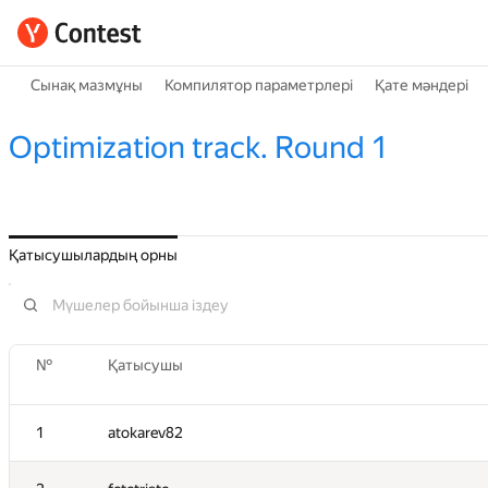
Сынақ мазмұны
Компилятор параметрлері
Қате мәндері
Optimization track. Round 1
Қатысушылардың орны
№
Қатысушы
1
atokarev82