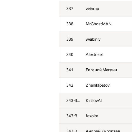
302
Вячеслав Дубинин
337
veinrap
303
lebedeff.s.a
338
MrGhostMAN
304
MaXL
339
weibinlv
305
ybelik2015
340
AlexJokel
306
comp.disk2013
341
Евгений Магдин
307
Sergey Kreys
342
ZhenikIpatov
308
slavik.tzykin
343-348
KirillovAl
309
kurabtsky
343-348
fexolm
310
anatolijs.gorbunovs
343-348
Андрей Куроптев