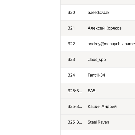
320
Saeed.Odak
321
Алексей Коряков
322
andrey@nehaychik.name
323
claus_spb
324
Fant1k34
325-327
EA5
325-327
Кашин Андрей
325-327
Steel Raven