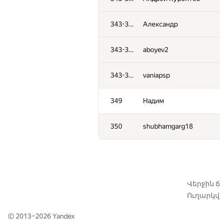
311-312
morojenoe
343-348
Александр
311-312
IgorEliseev21
343-348
aboyev2
313
ypisarchik
343-348
vaniapsp
314
kivald
349
Надим
315
magical3000
350
shubhamgarg18
316
kurenai3110
317
kotofeya
Վերջին
Ուղարկվա
318
Dmitry Korolev
© 2013–2026
Yandex