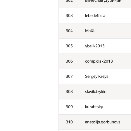
302
Вячеслав Дубинин
303
lebedeff.s.a
304
MaXL
305
ybelik2015
306
comp.disk2013
307
Sergey Kreys
308
slavik.tzykin
309
kurabtsky
310
anatolijs.gorbunovs