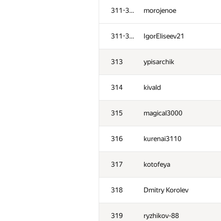
311-312
morojenoe
311-312
IgorEliseev21
313
ypisarchik
314
kivald
315
magical3000
316
kurenai3110
317
kotofeya
318
Dmitry Korolev
319
ryzhikov-88