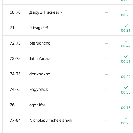
53
JKS.PL
—
+
68-70
Даруш Пискевич
—
00:29
00:29
+
54
MrDindows
—
71
fcieagle93
—
00:23
00:31
55
tyomasr
—
+
72-73
petruchcho
—
00:21
00:42
56
igor.baren
—
72-73
Jatin Yadav
—
00:21
00:31
57
a.speedster
—
+
74-75
donkhokho
—
00:24
00:22
58
pperm86
—
74-75
kogyblack
—
00:23
00:50
59
Motarack
—
+
76
egor.lifar
—
00:26
00:13
+
60-61
Egor
—
+
77-84
Nicholas Jimsheleishvili
—
00:07
00:20