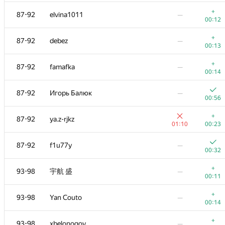
+
68-70
Даруш Пискевич
—
+
87-92
elvina1011
—
00:29
00:12
71
fcieagle93
—
+
87-92
debez
—
00:31
00:13
+
72-73
petruchcho
—
+
87-92
famafka
—
00:42
00:14
72-73
Jatin Yadav
—
87-92
Игорь Балюк
—
00:31
00:56
+
74-75
donkhokho
—
+
87-92
ya.z-rjkz
00:22
01:10
00:23
74-75
kogyblack
—
87-92
f1u77y
—
00:50
00:32
+
76
egor.lifar
—
+
93-98
宇航 盛
—
00:13
00:11
+
77-84
Nicholas Jimsheleishvili
—
+
93-98
Yan Couto
—
00:20
00:14
+
77-84
HellKitsune
—
+
93-98
xbelonogov
—
00:12