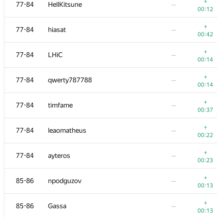
60-61
victoragnez
—
+
77-84
HellKitsune
—
00:43
00:12
+
62
natsugiri
—
+
77-84
hiasat
—
00:17
00:42
+
63-64
percywtc
—
+
77-84
LHiC
—
00:27
00:14
+
63-64
roman-melnyk
—
+
77-84
qwerty787788
—
00:18
00:14
+
65
Марат Юлдашев
—
+
77-84
timfame
—
00:19
00:37
66
andrew.mischenko8
—
+
77-84
leaomatheus
—
00:52
00:22
67
Quốc Cường Trần
—
+
77-84
ayteros
—
00:28
00:23
+
68-70
ariacas
—
+
85-86
npodguzov
—
00:10
00:13
+
68-70
nikusha birkadze
—
+
85-86
Gassa
—
00:32
00:13