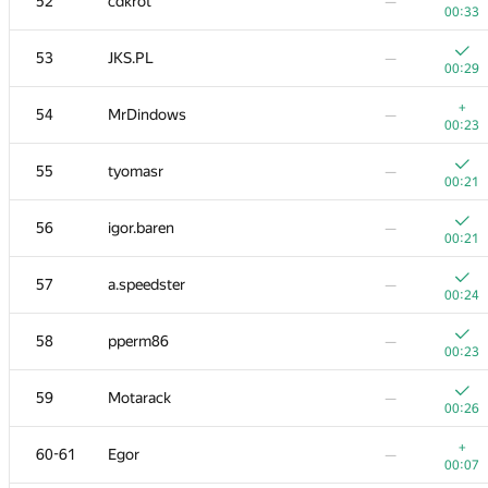
52
cdkrot
—
00:33
53
JKS.PL
—
00:29
+
54
MrDindows
—
00:23
55
tyomasr
—
00:21
56
igor.baren
—
00:21
57
a.speedster
—
00:24
58
pperm86
—
00:23
59
Motarack
—
00:26
+
60-61
Egor
—
00:07