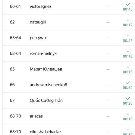
60-61
victoragnez
—
00:43
+
62
natsugiri
—
00:17
+
63-64
percywtc
—
00:27
+
63-64
roman-melnyk
—
00:18
+
65
Марат Юлдашев
—
00:19
66
andrew.mischenko8
—
00:52
№
Մասնակից
A
B
67
Quốc Cường Trần
—
0
/
79
521
/
821
00:28
51
edisonhello
—
+
68-70
ariacas
—
00:27
00:10
52
cdkrot
—
+
68-70
nikusha birkadze
—
00:33
00:32