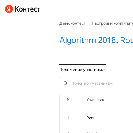
Демоконтест
Настройки компилят
Algorithm 2018, Ro
Положение участников
№
Участник
1
Petr