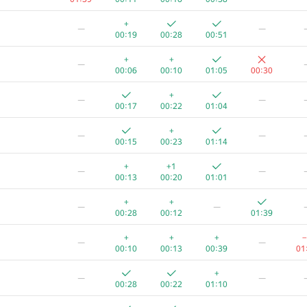
+
—
—
00:19
00:28
00:51
+
+
—
00:06
00:10
01:05
00:30
+
—
—
00:17
00:22
01:04
+
—
—
00:15
00:23
01:14
+
+1
—
—
00:13
00:20
01:01
+
+
—
—
00:28
00:12
01:39
+
+
+
−
—
—
00:10
00:13
00:39
01
+
—
—
00:28
00:22
01:10