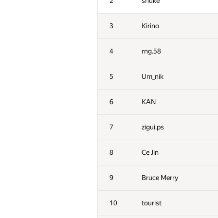
2
snuke
3
Kirino
4
rng.58
5
Um_nik
6
KAN
7
zigui.ps
8
Ce Jin
9
Bruce Merry
10
tourist