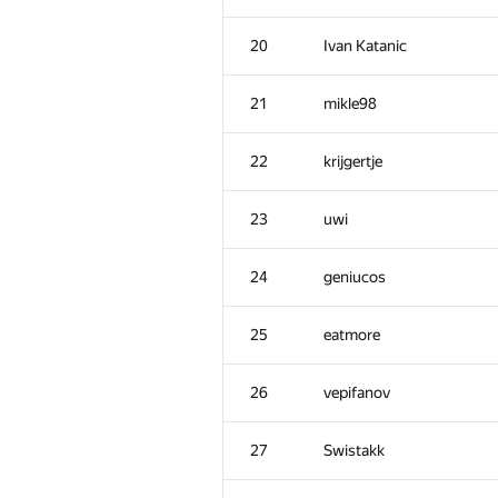
20
Ivan Katanic
21
mikle98
22
krijgertje
23
uwi
24
geniucos
25
eatmore
26
vepifanov
27
Swistakk