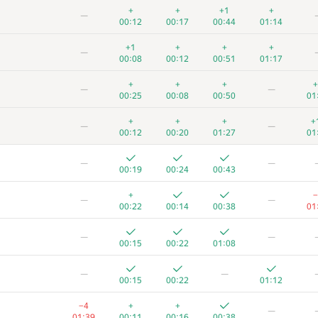
+
+
+1
+
—
00:12
00:17
00:44
01:14
+1
+
+
+
—
00:08
00:12
00:51
01:17
+
+
+
+
—
—
00:25
00:08
00:50
01
+
+
+
+
—
—
00:12
00:20
01:27
01
—
—
00:19
00:24
00:43
+
−
—
—
00:22
00:14
00:38
01
—
—
00:15
00:22
01:08
—
—
00:15
00:22
01:12
−4
+
+
—
01:39
00:11
00:16
00:38