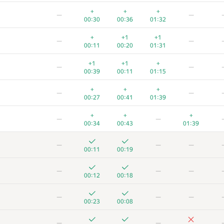
+
+
—
+
+
+
—
—
00:18
00:24
00:41
01:10
01
00:30
00:36
01:32
—
—
+
+1
+1
—
—
00:16
00:27
01:02
01
00:11
00:20
01:31
—
—
+1
+1
+
—
—
00:20
00:13
00:30
01
00:39
00:11
01:15
—
—
+
+
+
—
—
00:06
00:11
00:32
01
00:27
00:41
01:39
+
+
—
+
+
+
—
—
00:09
00:15
01:24
01:33
00:34
00:43
01:39
+
+
—
—
—
—
00:17
00:22
01:18
01:38
00:11
00:19
+
—
—
—
—
00:21
00:27
00:43
01:39
01
00:12
00:18
+
+
+
—
—
—
—
—
00:13
00:20
00:51
01
00:23
00:08
+
+
+
+
—
—
—
—
00:14
00:08
00:19
01