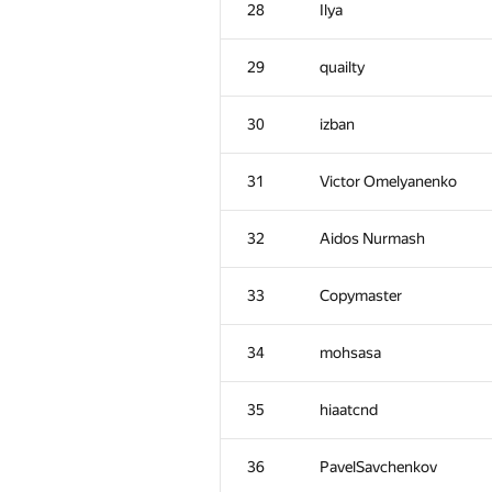
28
Ilya
29
quailty
30
izban
31
Victor Omelyanenko
32
Aidos Nurmash
33
Copymaster
34
mohsasa
№
Участник
35
hiaatcnd
1
Petr
36
PavelSavchenkov