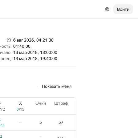
Войти
6 авг 2026, 04:21:38
ность:
01:40:00
ачало:
13 мар 2018, 18:00:00
конец:
13 мар 2018, 19:40:00
Показать меня
F
X
Очки
Штраф
/
72
0
/
15
+
5
57
—
:44
2