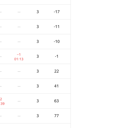
3
-17
—
—
3
-11
—
—
3
-10
—
—
−1
3
-1
—
01:13
3
22
—
—
3
41
—
—
2
3
63
—
:39
3
77
—
—