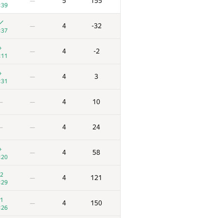
5
155
—
:39
4
-32
—
:37
+
4
-2
—
:11
+
4
3
—
:31
4
10
—
—
4
24
—
—
+
4
58
—
:20
2
4
121
—
:29
1
4
150
—
:26