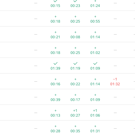
+
—
—
00:15
00:23
01:24
+
+
+
—
—
00:18
00:25
00:55
+
+
+
—
—
00:21
00:08
01:14
+
+
+
—
—
00:18
00:25
01:02
—
—
01:39
01:19
01:09
+
+
+
−1
—
00:16
00:22
01:14
01:32
+
+
+
—
—
00:39
00:17
01:09
A
B
C
D
E
+
+1
+1
—
—
0
/
79
521
/
821
505
/
898
38
/
64
10
/
23
10
00:13
00:27
01:06
+
+
+
—
+
+
+
—
—
00:05
00:12
00:21
01:07
00
00:28
00:35
01:31