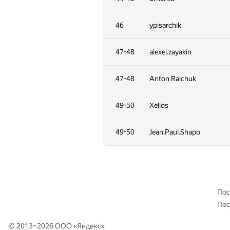
11
Stonefeang
46
ypisarchik
12
imbaovertroll
47-48
alexei.zayakin
13
Александр Останин
47-48
Anton Raichuk
14
snoweverwyhere
49-50
Xellos
15
Merkurev
49-50
Jean.Paul.Shapo
16
HIR180
17
aid
Пос
Пос
18
Mohammad Nematollahi
© 2013–2026 ООО «
Яндекс
»