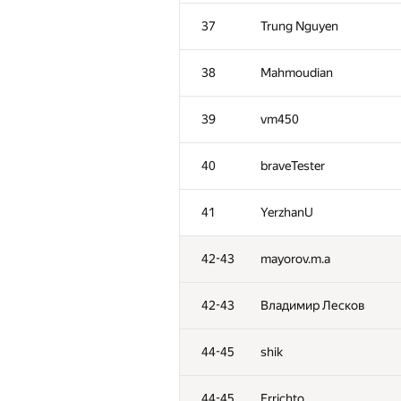
2
snuke
37
Trung Nguyen
3
Kirino
38
Mahmoudian
4
rng.58
39
vm450
5
Um_nik
40
braveTester
6
KAN
41
YerzhanU
7
zigui.ps
42-43
mayorov.m.a
8
Ce Jin
42-43
Владимир Лесков
9
Bruce Merry
44-45
shik
10
tourist
44-45
Errichto