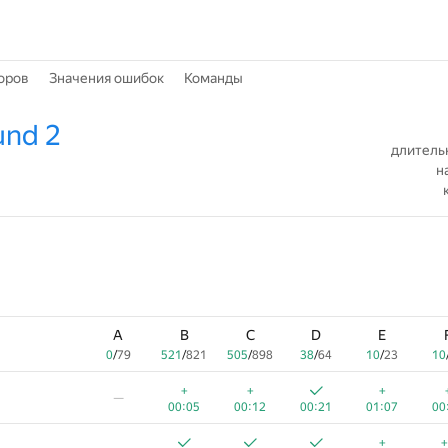
оров
Значения ошибок
Команды
und 2
длитель
н
A
B
C
D
E
0
/
79
521
/
821
505
/
898
38
/
64
10
/
23
10
+
+
+
—
00:05
00:12
00:21
01:07
00
+
+