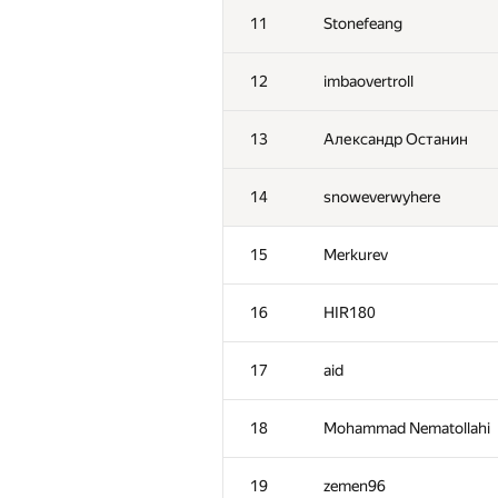
11
Stonefeang
12
imbaovertroll
13
Александр Останин
14
snoweverwyhere
15
Merkurev
16
HIR180
17
aid
18
Mohammad Nematollahi
19
zemen96