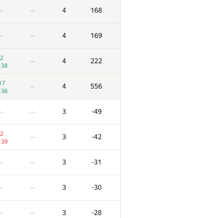
4
168
—
—
4
169
—
—
2
4
222
—
:38
17
4
556
—
:36
3
-49
—
—
2
3
-42
—
:39
3
-31
—
—
3
-30
—
—
3
-28
—
—