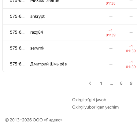
575-656
575-656
Михаил Левин
Михаил Левин
—
—
01:38
01:38
575-656
575-656
ankrypt
ankrypt
—
—
—
—
−1
−1
575-656
575-656
razg84
razg84
—
—
01:39
01:39
−1
−1
575-656
575-656
servrnk
servrnk
—
—
01:39
01:39
−1
−1
575-656
575-656
Дмитрий Шмырёв
Дмитрий Шмырёв
—
—
01:39
01:39
1
…
8
9
Oxirgi to‘g‘ri javob
Oxirgi yuborilgan yechim
© 2013–2026 ООО «
Яндекс
»