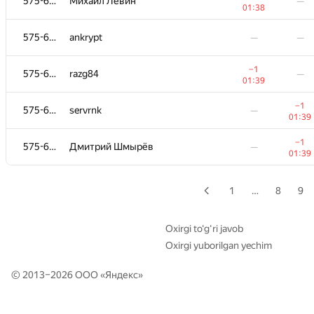
575-656
575-656
Михаил Левин
Михаил Левин
—
—
01:38
01:38
575-656
575-656
ankrypt
ankrypt
—
—
—
—
−1
−1
575-656
575-656
razg84
razg84
—
—
01:39
01:39
−1
−1
575-656
575-656
servrnk
servrnk
—
—
01:39
01:39
−1
−1
575-656
575-656
Дмитрий Шмырёв
Дмитрий Шмырёв
—
—
01:39
01:39
1
…
8
9
Oxirgi to‘g‘ri javob
Oxirgi yuborilgan yechim
© 2013–2026 ООО «
Яндекс
»