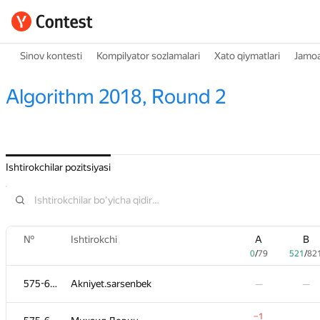
Sinov kontesti
Kompilyator sozlamalari
Xato qiymatlari
Jamoa
Algorithm 2018, Round 2
Ishtirokchilar pozitsiyasi
№
№
Ishtirokchi
Ishtirokchi
A
A
B
B
0
0
/
/
79
79
521
521
/
/
82
82
575-656
575-656
Akniyet.sarsenbek
Akniyet.sarsenbek
—
—
—
—
−1
−1