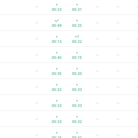
+
+
—
—
—
00:23
00:31
+
—
—
—
00:49
00:25
+
+1
—
—
—
00:13
00:22
+
+
—
—
—
00:40
00:15
+
+
—
—
—
00:35
00:20
+
+
—
—
—
00:22
00:33
+
+
—
—
—
00:23
00:33
+
+
—
—
—
00:23
00:32
+
+
—
—
—
00:24
00:31