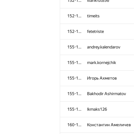
152-154
ivankrut856
152-154
timeits
152-154
fetetriste
155-159
andrey.kalendarov
155-159
mark.kornejchik
155-159
Игорь Ахметов
155-159
Bakhodir Ashirmatov
155-159
lkmaks126
160-162
Константин Амеличев