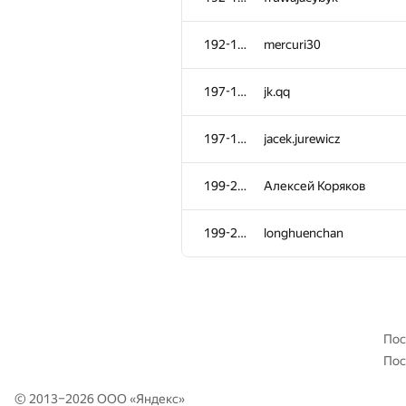
160-162
IlyaLos
192-196
mercuri30
160-162
alexmir.2000
197-198
jk.qq
163-169
isaf27
197-198
jacek.jurewicz
163-169
halin.george
199-200
Алексей Коряков
163-169
madmonkeyco
199-200
longhuenchan
163-169
Mikhail Krivonosov
163-169
Sergey Bondarenko
Пос
Пос
163-169
Linh Nguyen
© 2013–2026 ООО «
Яндекс
»