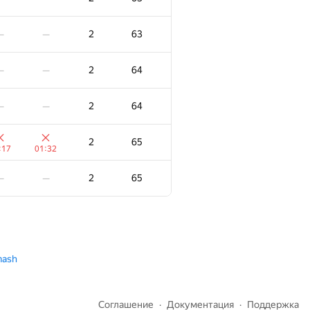
2
55
—
—
2
63
—
—
2
55
—
—
2
64
—
—
2
56
—
—
2
64
—
—
2
56
—
—
2
65
:17
01:32
2
56
—
—
2
65
—
—
2
56
—
—
2
56
—
—
mash
2
56
—
—
Соглашение
Документация
Поддержка