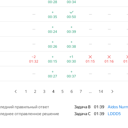
00:28
00:34
+
+
—
—
—
+
—
—
—
00:23
00:31
00:35
00:50
+
—
—
—
+
+
—
—
—
00:49
00:25
00:24
00:39
+
+1
—
—
—
+
+
—
—
—
00:13
00:22
00:26
00:38
+
+
—
—
—
−2
+
+1
00:40
00:15
01:32
00:15
00:30
01:15
01:16
01
+
+
—
—
—
+
+
—
—
—
00:35
00:20
00:27
00:37
+
+
—
—
—
00:22
00:33
1
2
3
4
5
6
7
…
14
+
+
—
—
—
00:23
00:33
ледний правильный ответ
Задача B
01:39
Aidos Nur
леднее отправленное решение
Задача C
01:39
LDDD5
+
+
—
—
—
00:23
00:32