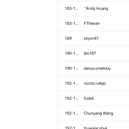
152-154
ivankrut856
183-188
''Andy Huang
152-154
timeits
183-188
FThiesen
152-154
fetetriste
189
skyvn97
155-159
andrey.kalendarov
190-191
lbn187
155-159
mark.kornejchik
190-191
danya.smelskiy
155-159
Игорь Ахметов
192-196
noctis.caligo
155-159
Bakhodir Ashirmatov
192-196
fudail
155-159
lkmaks126
192-196
Chunyang Wang
160-162
Константин Амеличев
192-196
fruwajacybyk