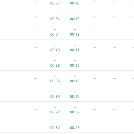
—
—
—
00:37
00:16
+
+
—
—
—
00:34
00:19
+
+
—
—
—
00:34
00:19
+
+
—
—
—
00:43
00:11
+
+
—
—
—
00:38
00:15
+
+
—
—
—
00:36
00:18
+
+
—
—
—
00:35
00:19
+
+
—
—
—
00:22
00:32
+
+
—
—
—
00:32
00:23