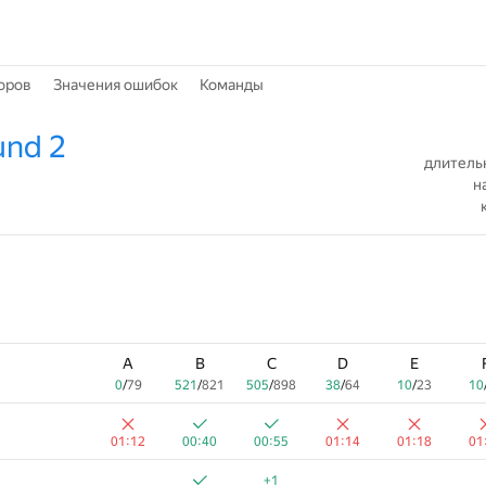
оров
Значения ошибок
Команды
und 2
длитель
н
A
B
C
D
E
0
/
79
521
/
821
505
/
898
38
/
64
10
/
23
10
01:12
00:40
00:55
01:14
01:18
01
+1