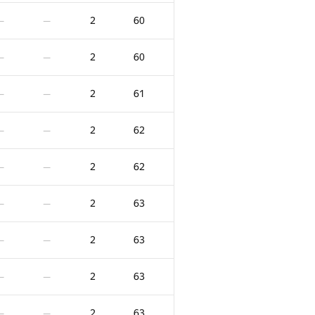
2
53
—
—
2
60
—
—
2
53
—
—
2
60
—
—
2
53
—
—
2
61
—
—
2
54
—
—
2
62
—
—
2
54
—
—
2
62
—
—
2
54
—
—
2
63
—
—
2
54
—
—
2
63
—
—
2
54
—
—
2
63
—
—
2
55
—
—
2
63
—
—