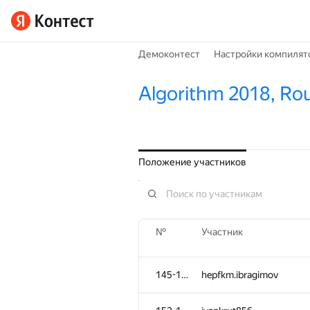
Демоконтест
Настройки компилят
Algorithm 2018, Ro
Положение участников
№
Участник
145-151
hepfkm.ibragimov