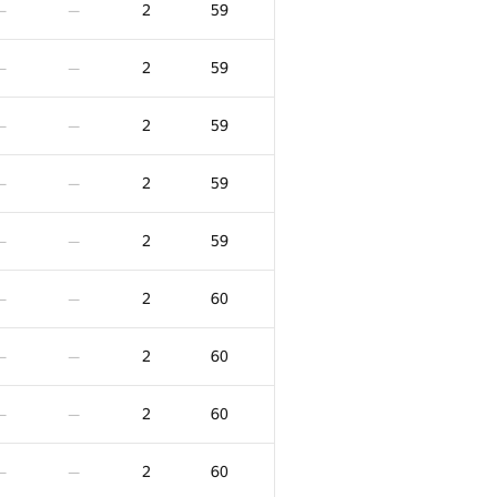
2
59
—
—
2
59
—
—
2
59
—
—
2
59
—
—
2
59
—
—
2
60
—
—
2
60
—
—
F
X
Очки
Штраф
2
60
—
—
/
72
0
/
15
2
52
—
2
60
—
—
:16