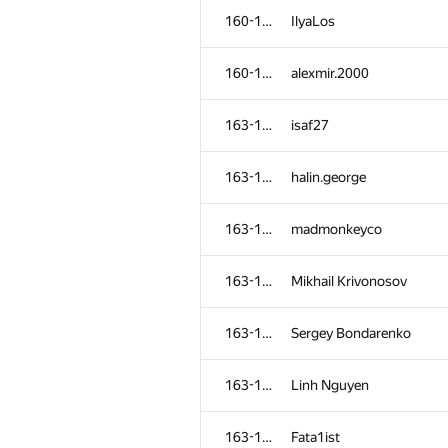
160-162
IlyaLos
160-162
alexmir.2000
163-169
isaf27
163-169
halin.george
163-169
madmonkeyco
163-169
Mikhail Krivonosov
163-169
Sergey Bondarenko
163-169
Linh Nguyen
163-169
Fata1ist