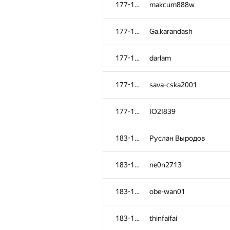
177-182
makcum888w
177-182
Ga.karandash
177-182
darlam
177-182
sava-cska2001
177-182
IO2I839
183-188
Руслан Выродов
183-188
ne0n2713
№
Участник
183-188
obe-wan01
145-151
hepfkm.ibragimov
183-188
thinfaifai