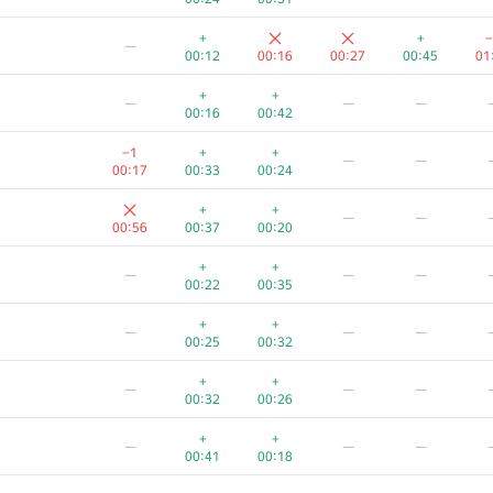
+
+
−
—
00:12
00:16
00:27
00:45
01
+
+
—
—
—
00:16
00:42
−1
+
+
—
—
00:17
00:33
00:24
+
+
—
—
00:56
00:37
00:20
+
+
—
—
—
00:22
00:35
+
+
—
—
—
00:25
00:32
+
+
—
—
—
00:32
00:26
+
+
—
—
—
00:41
00:18