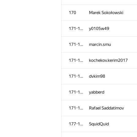
170
Marek Sokołowski
171-176
y0105w49
171-176
marcin.smu
171-176
kochekov.kerim2017
171-176
dvkim98
171-176
yabberd
171-176
Rafael Saddatimov
177-182
SquidQuid