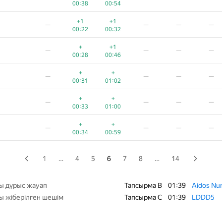
00:38
00:54
+
+
—
—
—
—
+1
+1
—
—
—
—
01:00
00:23
00:22
00:32
+
+
—
—
—
—
+
+1
—
—
—
—
00:32
00:51
00:28
00:46
+
+
—
—
—
—
+
+
—
—
—
—
00:33
00:50
00:31
01:02
+
+
—
—
—
—
+
+
—
—
—
—
00:38
00:45
00:33
01:00
—
—
—
—
+
+
—
—
—
—
01:24
00:42
00:34
00:59
+
+2
—
—
—
—
00:31
00:14
1
…
4
5
6
7
8
…
14
+
+
—
—
—
—
00:37
00:47
ы дұрыс жауап
Тапсырма B
01:39
Aidos Nu
ы жіберілген шешім
Тапсырма C
01:39
LDDD5
+
+2
—
—
—
—
00:27
00:19