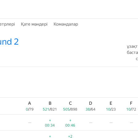
етрлері
Қате мәндері
Командалар
und 2
ұзақ
баст
A
B
C
D
E
F
0
/
79
521
/
821
505
/
898
38
/
64
10
/
23
10
/
72
+
+
—
—
—
—
00:34
00:46
+
+2