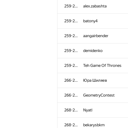
259-265
alex.zabashta
259-265
batony4
259-265
aangairbender
259-265
demidenko
259-265
Teh Game Of Thrones
266-267
Юра Шиляев
266-267
GeometryContest
268-272
Nyatl
268-272
bekarysbkm