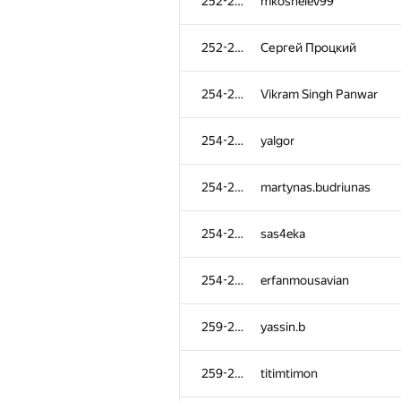
252-253
mkoshelev99
252-253
Сергей Процкий
254-258
Vikram Singh Panwar
254-258
yalgor
254-258
martynas.budriunas
254-258
sas4eka
254-258
erfanmousavian
259-265
yassin.b
259-265
titimtimon