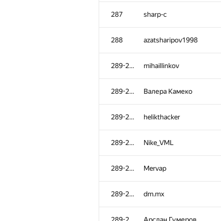
252-253
mkoshelev99
287
sharp-c
252-253
Сергей Процкий
288
azatsharipov1998
254-258
Vikram Singh Panwar
289-295
mihaillinkov
254-258
yalgor
289-295
Валера Камеко
254-258
martynas.budriunas
289-295
helikthacker
254-258
sas4eka
289-295
Nike_VML
254-258
erfanmousavian
289-295
Mervap
259-265
yassin.b
289-295
dm.mx
259-265
titimtimon
289-295
Арслан Гумеров