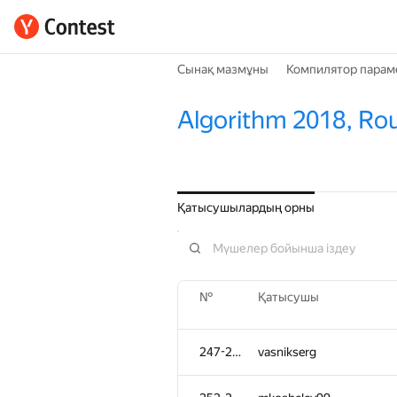
Сынақ мазмұны
Компилятор парам
Algorithm 2018, Ro
Қатысушылардың орны
№
Қатысушы
247-251
vasnikserg