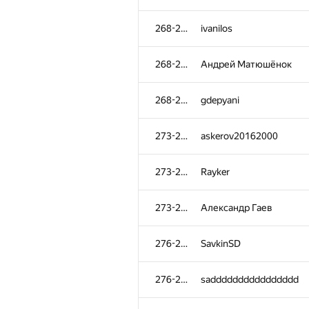
268-272
ivanilos
268-272
Андрей Матюшёнок
268-272
gdepyani
273-275
askerov20162000
273-275
Rayker
273-275
Александр Гаев
276-280
SavkinSD
276-280
sadddddddddddddddd