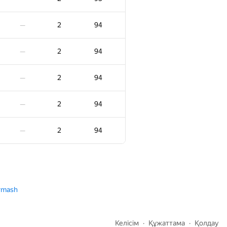
2
83
—
2
94
—
2
83
—
2
94
—
2
83
—
2
94
—
2
83
—
2
94
—
2
83
—
2
94
—
2
85
—
2
85
—
rmash
2
86
—
Келісім
Құжаттама
Қолдау