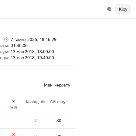
Кіру
7 тамыз 2026, 18:46:29
тығы:
01:40:00
алуы:
13 мар 2018, 18:00:00
соңы:
13 мар 2018, 19:40:00
Мені көрсету
X
Көзілдірік
Айыппұл
0
/
15
2
80
—