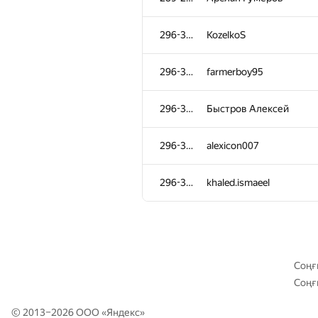
259-265
alex.zabashta
296-300
KozelkoS
259-265
batony4
296-300
farmerboy95
259-265
aangairbender
296-300
Быстров Алексей
259-265
demidenko
296-300
alexicon007
259-265
Teh Game Of Thrones
296-300
khaled.ismaeel
266-267
Юра Шиляев
266-267
GeometryContest
Соңғ
Соңғ
268-272
Nyatl
© 2013–2026 ООО «
Яндекс
»