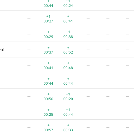
+
+1
—
—
—
—
00:44
00:24
+1
+
—
—
—
—
00:27
00:41
+
+1
—
—
—
—
00:29
00:38
+
+
om
—
—
—
—
00:37
00:52
+
+
—
—
—
—
00:41
00:48
+
+
—
—
—
—
00:44
00:44
+
+1
—
—
—
—
00:50
00:20
A
B
C
D
E
F
+
+1
—
—
—
—
0
/
79
521
/
821
505
/
898
38
/
64
10
/
23
10
/
72
00:25
00:44
+
+
—
—
—
—
+
+
—
—
—
—
00:34
00:46
00:57
00:33