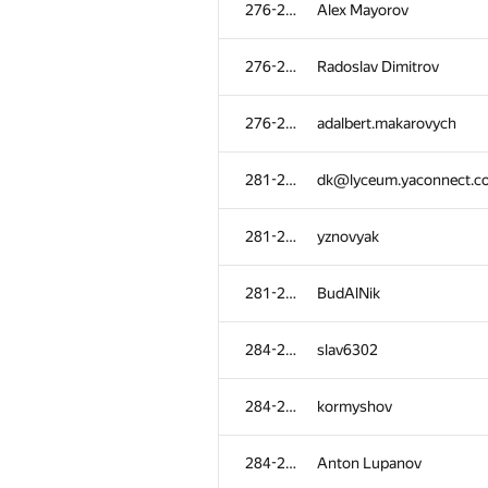
276-280
Alex Mayorov
276-280
Radoslav Dimitrov
276-280
adalbert.makarovych
281-283
dk@lyceum.yaconnect.c
281-283
yznovyak
281-283
BudAlNik
284-286
slav6302
№
Қатысушы
284-286
kormyshov
247-251
vasnikserg
284-286
Anton Lupanov