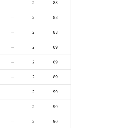
2
88
—
2
88
—
2
88
—
2
89
—
2
89
—
2
89
—
2
90
—
X
Көзілдірік
Айыппұл
2
90
—
0
/
15
2
80
—
2
90
—