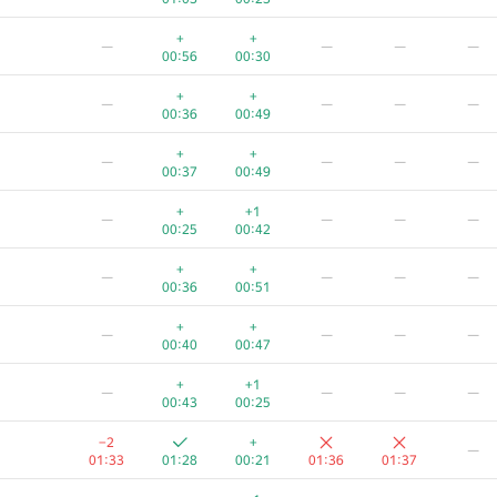
+
+
—
—
—
—
00:56
00:30
+
+
—
—
—
—
00:36
00:49
+
+
—
—
—
—
00:37
00:49
+
+1
—
—
—
—
00:25
00:42
+
+
—
—
—
—
00:36
00:51
+
+
—
—
—
—
00:40
00:47
+
+1
—
—
—
—
00:43
00:25
−2
+
—
01:33
01:28
00:21
01:36
01:37