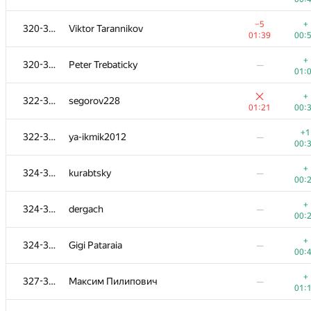
+
301-303
iliaklimko
—
−5
+
320-321
Viktor Tarannikov
00:
01:39
00:
+
304-310
kashichkin@lyceum.yaconnect.com
—
+
320-321
Peter Trebaticky
—
01:
01:
+
304-310
kaimakov.kirill
—
+
322-323
segorov228
00:
01:21
00:
+
304-310
Vuong Nguyen
—
+1
322-323
ya-ikmik2012
—
00:
00:
+
304-310
vlad.zhcherbina
—
+
324-326
kurabtsky
—
00:
00:
+
304-310
oiv.239.11
—
+
324-326
dergach
—
00:
00:
+
304-310
shanto86.dragoon
—
+
324-326
Gigi Pataraia
—
00:
00:
+
304-310
Lucas Vinicius da Costa Santana
—
+
327-328
Максим Пилипович
—
00:
01:
+1