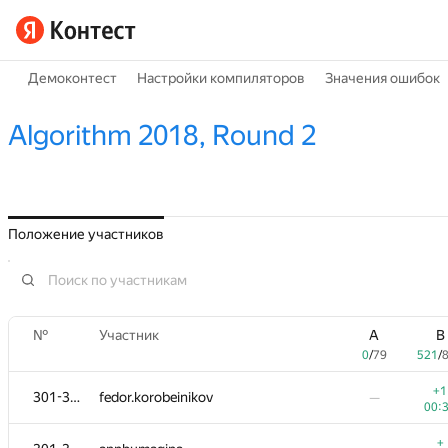
Демоконтест
Настройки компиляторов
Значения ошибок
Algorithm 2018, Round 2
Положение участников
№
Участник
A
B
0
/
79
521
/
+1
301-303
fedor.korobeinikov
—
00:
+