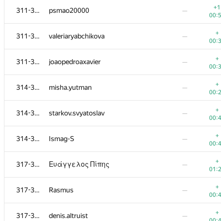
+1
311-313
psmao20000
—
00:
+
311-313
valeriaryabchikova
—
00:
+
311-313
joaopedroaxavier
—
00:
+
314-316
misha.yutman
—
00:
+
314-316
starkov.svyatoslav
—
00:
+
314-316
Ismag-S
—
00:
№
Участник
A
B
+
317-319
Ευάγγελος Πίπης
—
0
/
79
521
/
01:
+1
301-303
fedor.korobeinikov
—
+
317-319
Rasmus
—
00:
00:
+
301-303
annbumagina
—
+
317-319
denis.altruist
—
00:
00: