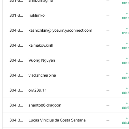
301-303
annbumagina
—
00:
+
301-303
iliaklimko
—
00:
+
304-310
kashichkin@lyceum.yaconnect.com
—
01:
+
304-310
kaimakov.kirill
—
00:
+
304-310
Vuong Nguyen
—
00:
+
304-310
vlad.zhcherbina
—
00:
+
304-310
oiv.239.11
—
00:
+
304-310
shanto86.dragoon
—
00:
+
304-310
Lucas Vinicius da Costa Santana
—
00: