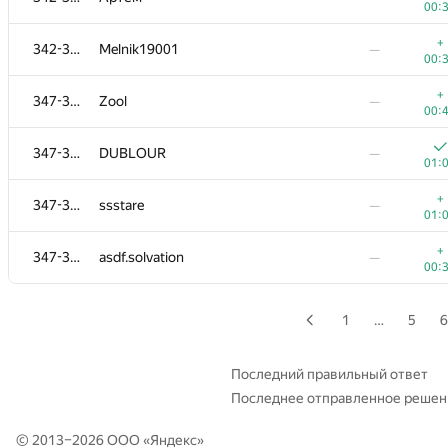
00:
+
329-331
arknave
—
+
342-346
Melnik19001
—
00:
00:
+
329-331
boris.starkow
—
+
347-351
Zool
—
01:
00:
+
329-331
gogomaxxaon
—
347-351
DUBLOUR
—
00:
01:
+
332
sinar2008
—
+
347-351
ssstare
—
00:
01:
+
333-334
VisualMaf
—
+
347-351
asdf.solvation
—
00:
00:
333-334
Leemur-Anton
—
01:
1
…
5
6
+
335
RDimon2912
—
00:
Последний правильный ответ
Последнее отправленное решен
+2
336-341
binvua925
—
00:
© 2013–2026 ООО «
Яндекс
»