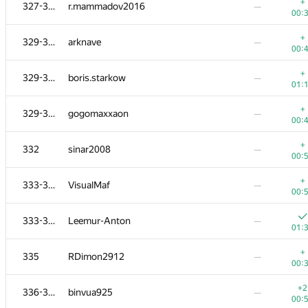
311-313
psmao20000
—
+
327-328
r.mammadov2016
—
00:
00:
+
311-313
valeriaryabchikova
—
+
329-331
arknave
—
00:
00:
+
311-313
joaopedroaxavier
—
+
329-331
boris.starkow
—
00:
01:
+
314-316
misha.yutman
—
+
329-331
gogomaxxaon
—
00:
00:
+
314-316
starkov.svyatoslav
—
+
332
sinar2008
—
00:
00:
+
314-316
Ismag-S
—
+
333-334
VisualMaf
—
00:
00:
+
317-319
Ευάγγελος Πίπης
—
333-334
Leemur-Anton
—
01:
01:
+
317-319
Rasmus
—
+
335
RDimon2912
—
00:
00:
+
317-319
denis.altruist
—
+2
336-341
binvua925
—
00:
00: