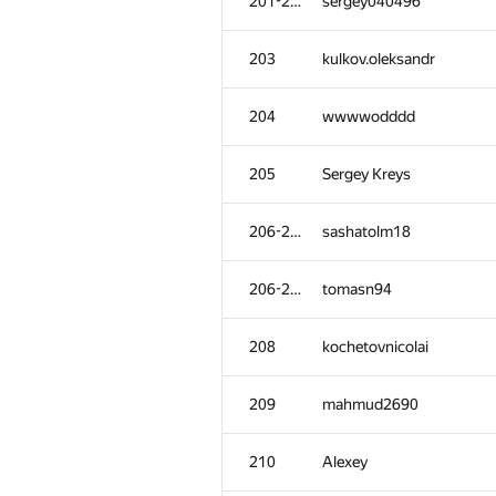
201-202
sergey040496
203
kulkov.oleksandr
204
wwwwodddd
205
Sergey Kreys
206-207
sashatolm18
206-207
tomasn94
208
kochetovnicolai
209
mahmud2690
210
Alexey