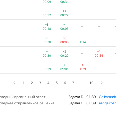
00:09
00:31
+
—
—
+1
—
—
00:44
00:19
00:52
00:29
+
+
−3
—
+3
+
—
—
00:09
00:19
01:26
00:18
00:05
—
+
—
00:30
00:12
01:17
00:30
00:06
01:14
+1
−20
—
+
+2
−1
—
00:06
00:26
01:39
00:30
00:20
00:54
+
−2
—
+
+
−4
—
00:30
00:23
01:10
00:29
01:01
01:39
+
+
—
00:22
00:12
00:53
1
2
3
4
5
6
7
…
10
+
+
−6
—
00:12
00:27
01:26
следний правильный ответ
Задача D
01:39
Ga.karand
следнее отправленное решение
Задача C
01:39
aangairbe
+1
—
00:22
00:17
00:59