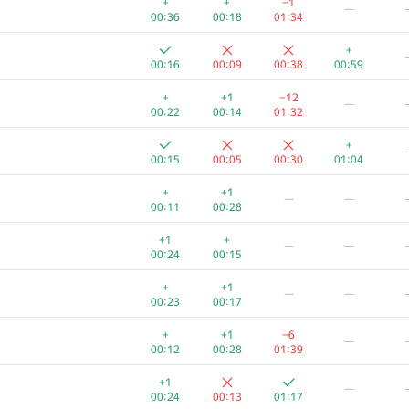
+
+
−1
—
00:36
00:18
01:34
+
00:16
00:09
00:38
00:59
+
+1
−12
—
00:22
00:14
01:32
+
00:15
00:05
00:30
01:04
+
+1
—
—
00:11
00:28
+1
+
—
—
00:24
00:15
+
+1
—
—
00:23
00:17
A
B
C
D
+
+1
−6
—
388
/
517
306
/
1479
199
/
497
123
/
337
14
00:12
00:28
01:39
+
+1
—
00:18
00:08
00:41
01:05
00:24
00:13
01:17