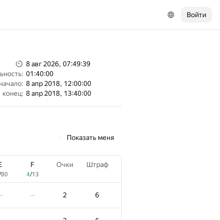
Войти
8 авг 2026, 07:49:39
ьность:
01:40:00
начало:
8 апр 2018, 12:00:00
конец:
8 апр 2018, 13:40:00
Показать меня
E
F
Очки
Штраф
/
80
4
/
13
2
6
—
—