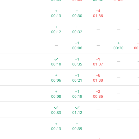
+
+
−4
—
00:13
00:30
01:36
+
+
—
—
00:12
00:32
+1
+
−
—
—
00:06
00:20
00
+1
−1
—
00:10
00:35
01:07
+
+1
−6
—
00:06
00:21
01:38
+
+1
−2
—
00:08
00:19
00:36
—
—
00:33
01:12
+
+
—
—
00:13
00:39