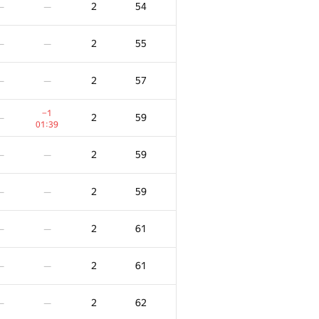
2
54
—
—
2
55
—
—
2
57
—
—
−1
2
59
—
01:39
2
59
—
—
2
59
—
—
2
61
—
—
E
F
Очки
Штраф
2
61
—
—
/
80
4
/
13
2
6
—
—
2
62
—
—