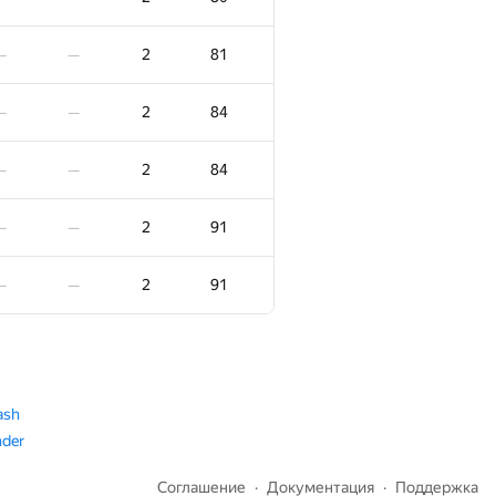
2
27
—
—
2
81
—
—
2
29
—
—
2
84
—
—
2
29
—
—
2
84
—
—
2
33
—
—
2
91
—
—
2
34
—
—
2
91
—
—
2
35
—
—
2
40
—
—
ash
nder
2
40
—
—
Соглашение
Документация
Поддержка