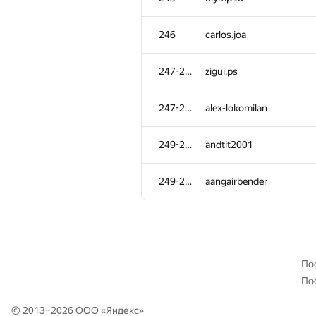
211
kochekov.kerim2017
246
carlos.joa
212-213
kreker-bububu
247-248
zigui.ps
212-213
Znooo
247-248
alex-lokomilan
214
LLI.E.P.JI.O.K
249-250
andtit2001
215
alexey.enkov
249-250
aangairbender
216
Piotr Mikulski
217-218
Юра Шиляев
По
По
217-218
cezarnik2
© 2013–2026 ООО «
Яндекс
»