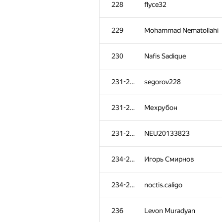
228
flyce32
229
Mohammad Nematollahi
230
Nafis Sadique
231-233
segorov228
231-233
Мехрубон
231-233
NEU20133823
234-235
Игорь Смирнов
№
Участник
234-235
noctis.caligo
201-202
harhro94
236
Levon Muradyan