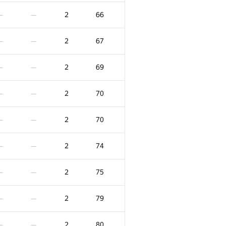
2
6
—
—
2
66
—
—
2
7
—
—
2
67
—
—
2
8
—
—
2
69
—
—
2
9
—
—
2
70
—
—
2
13
—
—
2
70
—
—
2
13
—
—
2
74
—
—
2
16
—
—
2
75
—
—
2
21
—
—
2
79
—
—
2
23
—
—
2
80
—
—