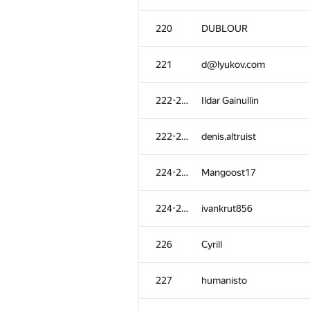
220
DUBLOUR
221
d@lyukov.com
222-223
Ildar Gainullin
222-223
denis.altruist
224-225
Mangoost17
224-225
ivankrut856
226
Cyrill
227
humanisto