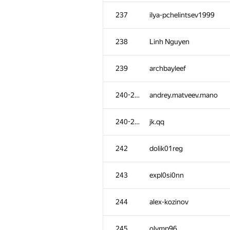
201-202
sergey040496
237
ilya-pchelintsev1999
203
kulkov.oleksandr
238
Linh Nguyen
204
wwwwodddd
239
archbayleef
205
Sergey Kreys
240-241
andrey.matveev.mano
206-207
sashatolm18
240-241
jk.qq
206-207
tomasn94
242
dolik01reg
208
kochetovnicolai
243
expl0si0nn
209
mahmud2690
244
alex-kozinov
210
Alexey
245
olymp96