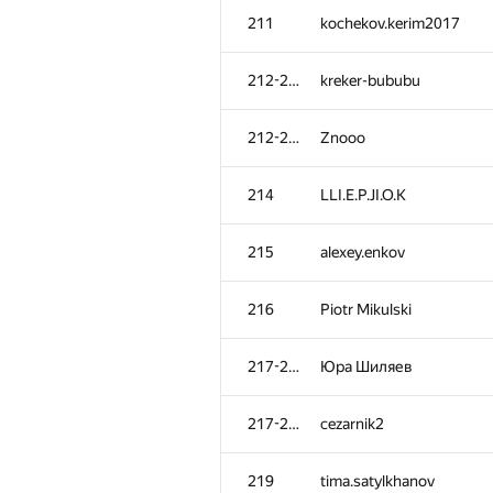
211
kochekov.kerim2017
212-213
kreker-bububu
212-213
Znooo
214
LLI.E.P.JI.O.K
215
alexey.enkov
216
Piotr Mikulski
217-218
Юра Шиляев
217-218
cezarnik2
219
tima.satylkhanov