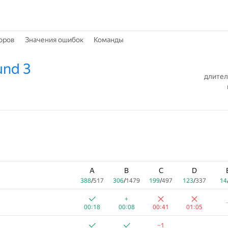
оров
Значения ошибок
Команды
und 3
длител
A
B
C
D
388
/
517
306
/
1479
199
/
497
123
/
337
14
+
00:18
00:08
00:41
01:05
−1