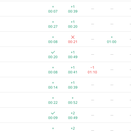
−1
—
+
+1
—
—
00:19
00:42
01:39
00:07
00:39
+
+
+1
—
—
00:06
00:21
00:36
00:47
00:27
00:20
+
+
+
—
00:14
00:06
00:23
00:39
00:08
00:21
01:00
—
—
+1
—
—
00:19
00:46
00:20
00:49
+
—
+
+1
−1
—
00:13
00:18
00:58
00:08
00:41
01:10
+
—
+
+1
—
—
00:15
00:35
01:28
00:14
00:39
—
—
+
+
—
—
00:30
00:42
00:22
00:52
—
+2
—
—
00:16
00:02
01:23
00:09
00:49
+
+
—
—
+
+2
—
—
00:04
00:19