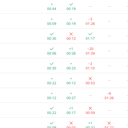
+
—
—
00:44
00:19
+
+
−3
—
00:09
00:19
01:26
—
00:30
00:12
01:17
+1
−20
—
00:06
00:26
01:39
+
−2
—
00:30
00:23
01:10
+
+
—
00:22
00:12
00:53
+
+
−6
—
00:12
00:27
01:26
+1
—
00:22
00:17
00:59
+1
00:09
00:03
00:32
01:22