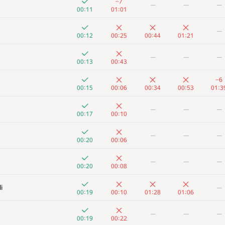
−7
—
—
—
00:11
01:01
—
00:12
00:25
00:44
01:21
—
—
—
00:13
00:43
−6
00:15
00:06
00:34
00:53
01:3
—
—
—
00:17
00:10
—
—
—
00:20
00:06
—
—
—
00:20
00:08
A
B
C
D
E
i
—
388
/
517
306
/
1479
199
/
497
123
/
337
14
/
8
00:19
00:10
01:28
01:06
+
+5
—
—
—
—
—
—
00:17
01:16
00:19
00:22