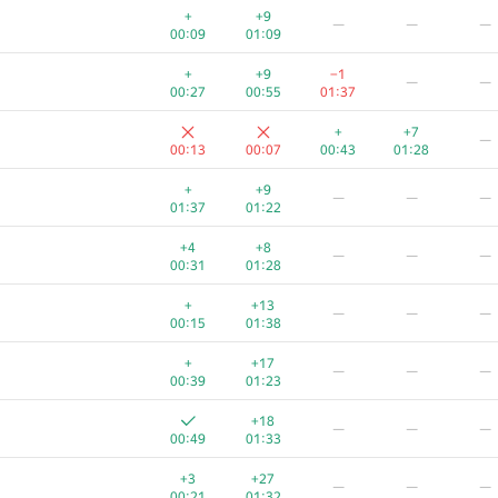
+
+9
—
—
—
00:09
01:09
+
+9
−1
—
—
00:27
00:55
01:37
+
+7
—
00:13
00:07
00:43
01:28
+
+9
—
—
—
01:37
01:22
+4
+8
—
—
—
00:31
01:28
+
+13
—
—
—
00:15
01:38
+
+17
—
—
—
00:39
01:23
+18
—
—
—
00:49
01:33
+3
+27
—
—
—
00:21
01:32