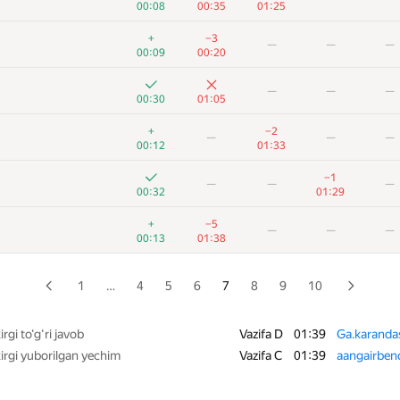
00:08
00:35
01:25
+
+9
—
—
—
+
−3
—
—
—
00:09
01:09
00:09
00:20
+
+9
−1
—
—
—
—
—
00:27
00:55
01:37
00:30
01:05
+
+7
—
+
−2
—
—
—
00:13
00:07
00:43
01:28
00:12
01:33
+
+9
—
—
—
−1
—
—
—
01:37
01:22
00:32
01:29
+4
+8
—
—
—
+
−5
—
—
—
00:31
01:28
00:13
01:38
+
+13
—
—
—
00:15
01:38
1
…
4
5
6
7
8
9
10
+
+17
—
—
—
00:39
01:23
rgi to‘g‘ri javob
Vazifa D
01:39
Ga.karanda
irgi yuborilgan yechim
Vazifa C
01:39
aangairben
+18
—
—
—
00:49
01:33