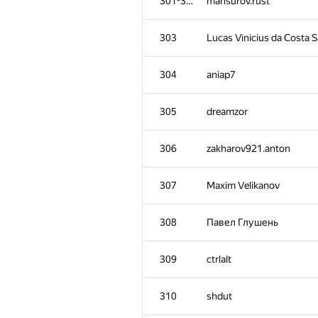
301-302
mansurov.rust
303
Lucas Vinicius da Costa 
304
aniap7
305
dreamzor
306
zakharov921.anton
307
Maxim Velikanov
308
Павел Глушень
309
ctrlalt
310
shdut