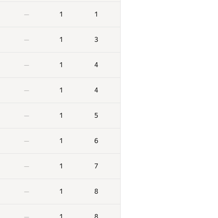
2
193
—
1
1
—
2
197
—
1
3
—
2
204
—
1
4
—
2
205
—
1
4
—
2
208
—
1
5
—
2
219
—
1
6
—
2
232
—
1
7
—
2
234
—
1
8
—
2
236
—
1
8
—