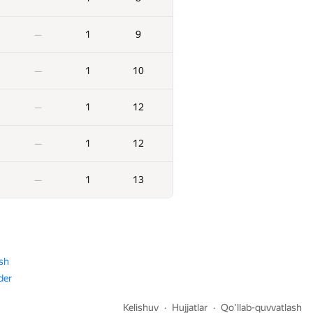
2
258
—
1
9
—
2
262
—
1
10
—
2
271
—
1
12
—
2
359
—
1
12
—
2
360
—
1
13
—
2
374
—
2
463
—
sh
der
2
482
—
Kelishuv
Hujjatlar
Qo'llab-quvvatlash