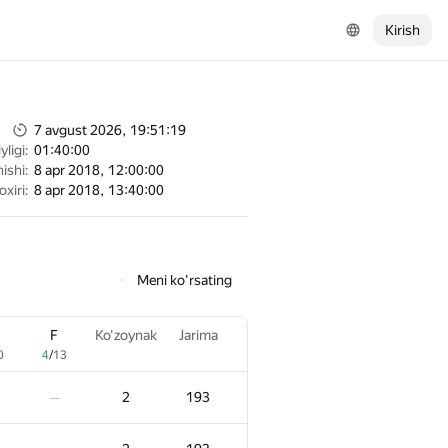
Kirish
7 avgust 2026, 19:51:19
ligi:
01:40:00
ishi:
8 apr 2018, 12:00:00
oxiri:
8 apr 2018, 13:40:00
Meni ko'rsating
F
Ko‘zoynak
Jarima
0
4
/
13
2
193
—