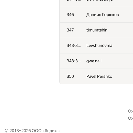
311
Михаил Чернов
346
Даниил Горшков
312
wewuwa8
347
timuratshin
313
victoragnez
348-349
Levshunovma
314
Rasmus
348-349
qwe.nail
315
sinar2008
350
Pavel Pershko
316
Alexei :)
317
Zailton Sachas
Oxi
Ox
318
an.jaguar1996
© 2013–2026 ООО «
Яндекс
»