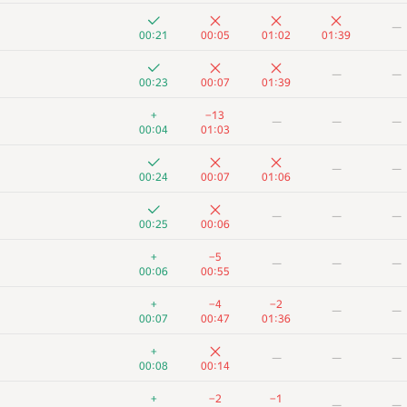
+
+2
—
—
—
—
01:23
01:10
00:21
00:05
01:02
01:39
+6
−2
Santana
—
—
—
—
00:56
00:41
01:35
00:23
00:07
01:39
+
+6
—
—
—
+
−13
—
—
—
00:31
00:53
00:04
01:03
+2
+4
−1
—
—
—
—
00:47
00:37
01:36
00:24
00:07
01:06
+1
+6
—
—
—
—
—
—
00:16
00:52
00:25
00:06
+3
+2
—
—
—
+
−5
—
—
—
00:40
01:18
00:06
00:55
+
+4
—
—
—
+
−4
−2
—
—
01:31
01:01
00:07
00:47
01:36
+1
+6
—
—
—
+
—
—
—
00:37
00:57
00:08
00:14
+1
+5
—
—
—
+
−2
−1
—
—
01:07
00:49