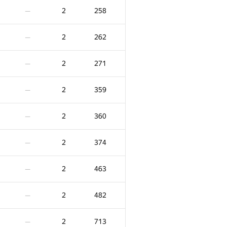
2
258
—
2
262
—
2
271
—
2
359
—
2
360
—
2
374
—
2
463
—
2
482
—
2
713
—