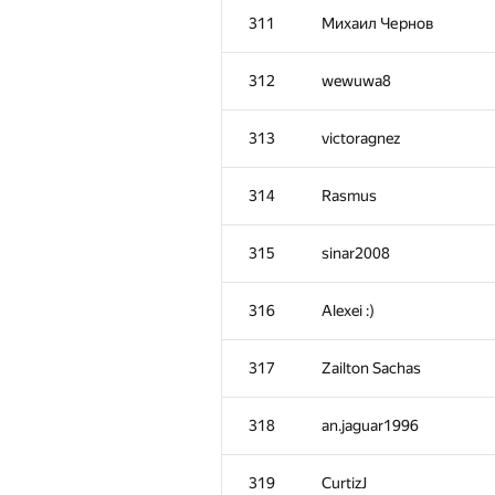
311
Михаил Чернов
312
wewuwa8
313
victoragnez
314
Rasmus
315
sinar2008
316
Alexei :)
317
Zailton Sachas
318
an.jaguar1996
319
CurtizJ