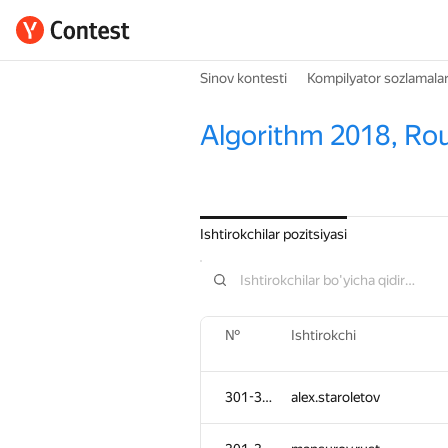
Sinov kontesti
Kompilyator sozlamalar
Algorithm 2018, Ro
Ishtirokchilar pozitsiyasi
№
Ishtirokchi
301-302
alex.staroletov