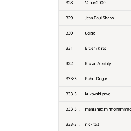
328
Vahan2000
329
Jean.Paul.Shapo
330
udigo
331
Erdem Kiraz
332
Erulan Abaiuly
333-336
Rahul Dugar
333-336
kukovski.pavel
№
Ishtirokchi
333-336
mehrshad.mirmohammad
301-302
alex.staroletov
333-336
nickita.t