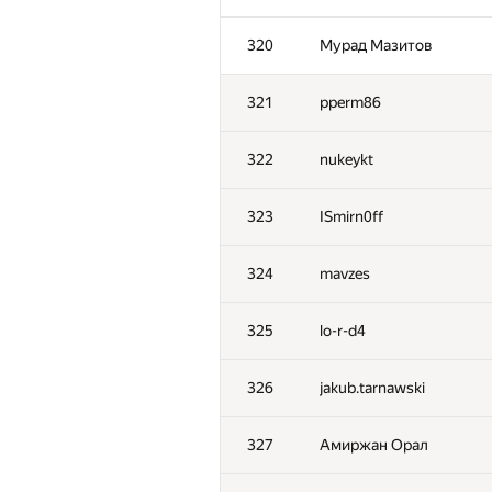
320
Мурад Мазитов
321
pperm86
322
nukeykt
323
ISmirn0ff
324
mavzes
325
lo-r-d4
326
jakub.tarnawski
327
Амиржан Орал