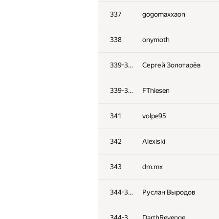
301-302
mansurov.rust
337
gogomaxxaon
303
Lucas Vinicius da Costa 
338
onymoth
304
aniap7
339-340
Сергей Золотарёв
305
dreamzor
339-340
FThiesen
306
zakharov921.anton
341
volpe95
307
Maxim Velikanov
342
Alexiski
308
Павел Глушень
343
dm.mx
309
ctrlalt
344-345
Руслан Выродов
310
shdut
344-345
DarthRevenge