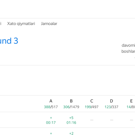
i
Xato qiymatlari
Jamoalar
und 3
davomiy
boshlan
A
B
C
D
E
388
/
517
306
/
1479
199
/
497
123
/
337
14
/
8
+
+5
—
—
—
00:17
01:16
+
+2