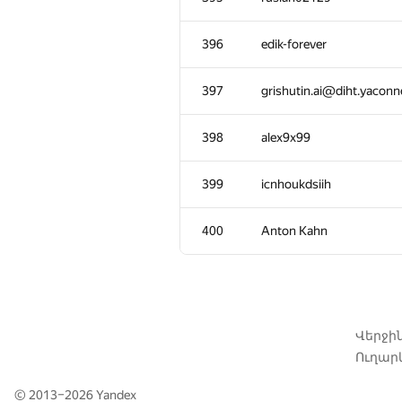
360-361
Vlod1k
396
edik-forever
362-363
Сергей Иванов
397
grishutin.ai@diht.yacon
362-363
igor.glushkov26
398
alex9x99
364
vasiliev.dsd
399
icnhoukdsiih
365-367
eqx11
400
Anton Kahn
365-367
acrobat.writer
365-367
polushin
Վերջի
Ուղարկ
368-369
Алексей Коряков
© 2013–2026
Yandex