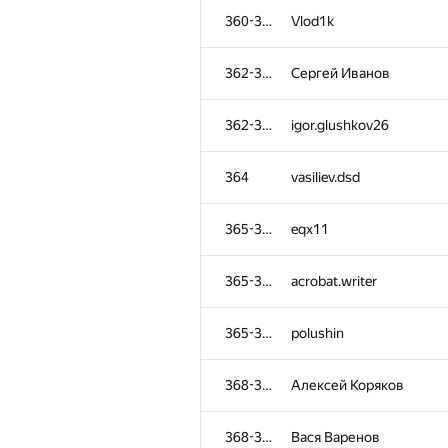
360-361
Vlod1k
362-363
Сергей Иванов
362-363
igor.glushkov26
364
vasiliev.dsd
365-367
eqx11
365-367
acrobat.writer
365-367
polushin
368-369
Алексей Коряков
368-369
Вася Варенов