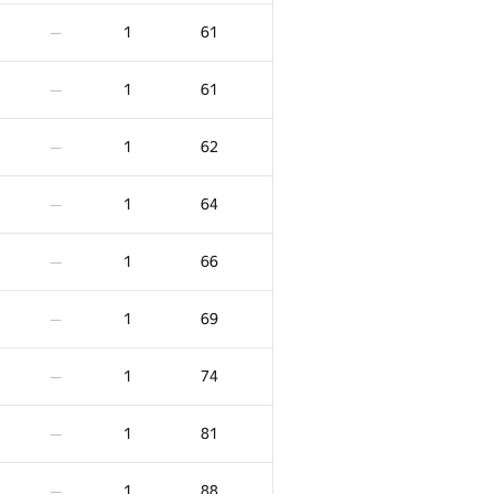
1
14
—
1
61
—
1
14
—
1
61
—
1
15
—
1
62
—
1
17
—
1
64
—
1
18
—
1
66
—
1
19
—
1
69
—
1
19
—
1
74
—
1
19
—
1
81
—
1
20
—
1
88
—