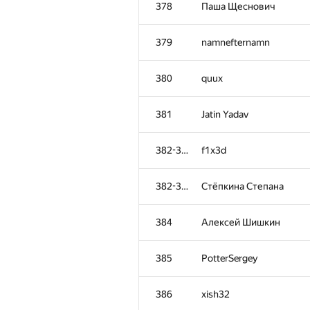
378
Паша Щеснович
379
namnefternamn
380
quux
381
Jatin Yadav
382-383
f1x3d
382-383
Стёпкина Степана
384
Алексей Шишкин
№
Մասնակից
385
PotterSergey
351-353
eugene.mikhailoff
386
xish32