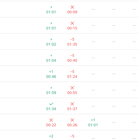
+
−4
—
—
—
+
—
—
—
00:14
01:01
01:01
00:09
—
—
+
—
—
—
00:34
00:37
01:19
01:01
00:15
+
−5
—
—
—
+
−5
—
—
—
00:15
01:06
01:02
01:35
+
—
—
—
+
−5
—
—
—
00:17
00:09
01:04
00:40
—
—
+1
−5
—
—
—
00:37
00:23
01:38
00:46
01:24
+
—
—
—
—
+
—
—
—
00:19
01:09
00:55
+
−13
—
—
—
—
—
—
00:19
01:07
01:34
01:37
—
—
—
+1
—
—
00:39
00:48
00:22
00:26
01:01
+
−3
—
—
+2
−5
—
—
—
00:20
00:05
01:29