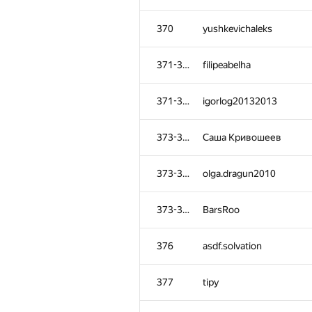
370
yushkevichaleks
371-372
filipeabelha
371-372
igorlog20132013
373-375
Саша Кривошеев
373-375
olga.dragun2010
373-375
BarsRoo
376
asdf.solvation
377
tipy