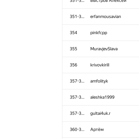
351-353
Быстров Алексей
351-353
erfanmousavian
354
pinkfcpp
355
MuravjevSlava
356
krivovkirill
357-359
amfolityk
357-359
aleshka1999
357-359
gultai4uk.r
360-361
Артём