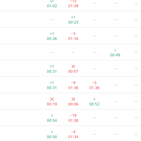
−15
—
—
—
01:02
01:39
+1
—
—
—
—
00:23
+1
−3
—
—
—
00:26
01:16
+
—
—
—
—
00:49
+1
—
—
—
00:31
00:07
+1
−9
−5
—
—
00:31
01:36
01:38
+
—
—
00:19
00:06
00:52
A
B
C
D
E
+
−19
—
—
—
388
/
517
306
/
1479
199
/
497
123
/
337
14
/
80
00:54
01:38
+
−2
—
—
—
+
−4
—
—
—
00:14
01:38
00:58
01:34