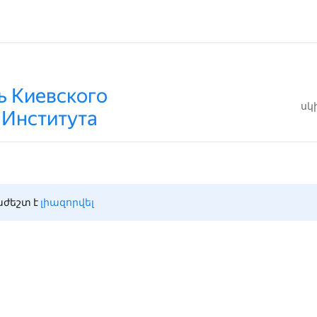
ь Киевского
սկ
 Института
ժեշտ է 
լիազորվել