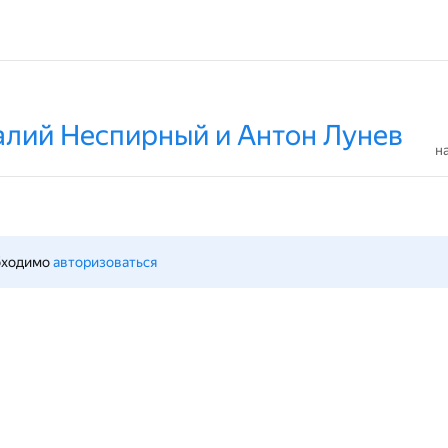
алий Неспирный и Антон Лунев
н
бходимо 
авторизоваться