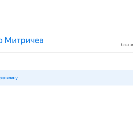
тр Митричев
баста
ациялану