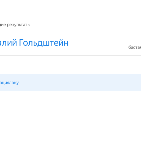
ие результаты
алий Гольдштейн
баста
ациялану