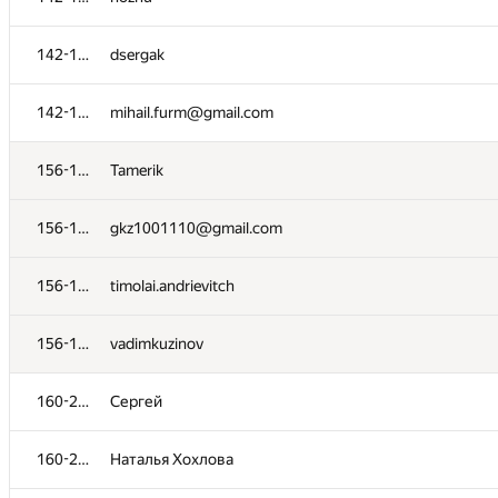
142-155
dsergak
142-155
mihail.furm@gmail.com
156-159
Tamerik
156-159
gkz1001110@gmail.com
156-159
timolai.andrievitch
156-159
vadimkuzinov
160-269
Сергей
160-269
Наталья Хохлова