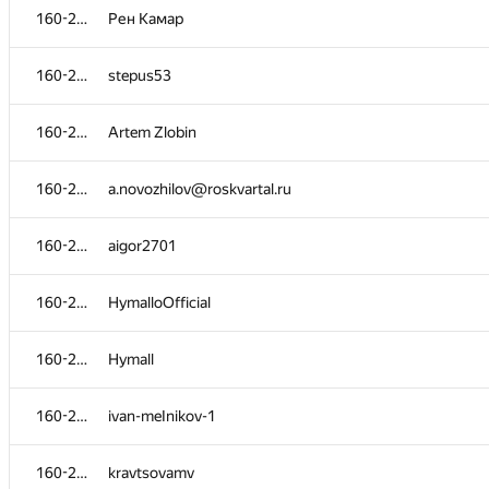
160-269
Рен Камар
160-269
stepus53
160-269
Artem Zlobin
160-269
a.novozhilov@roskvartal.ru
160-269
aigor2701
160-269
HymalloOfficial
#
Participant
160-269
Hymall
142-155
Shcetinin Vladislav
160-269
ivan-meInikov-1
142-155
sam.starkov@gmail.com
160-269
kravtsovamv