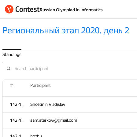
Russian Olympiad in Informatics
Региональный этап 2020, день 2
Standings
#
Participant
142-155
Shcetinin Vladislav
142-155
sam.starkov@gmail.com
142-155
hozhu