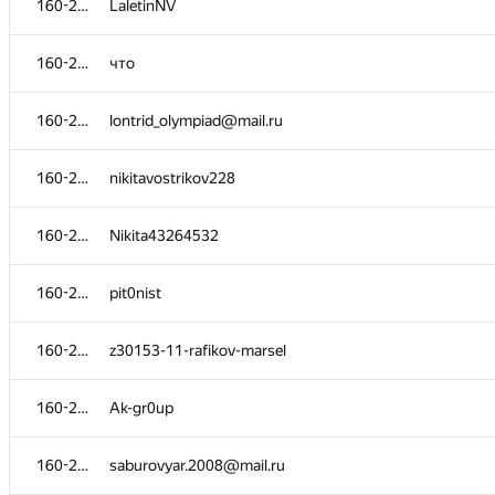
160-269
LaletinNV
160-269
Рен Камар
160-269
что
160-269
stepus53
160-269
lontrid_olympiad@mail.ru
160-269
Artem Zlobin
160-269
nikitavostrikov228
160-269
a.novozhilov@roskvartal.ru
160-269
Nikita43264532
160-269
aigor2701
160-269
pit0nist
160-269
HymalloOfficial
160-269
z30153-11-rafikov-marsel
160-269
Hymall
160-269
Ak-gr0up
160-269
ivan-meInikov-1
160-269
saburovyar.2008@mail.ru