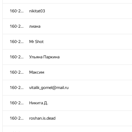
142-155
hozhu
160-269
nikitat03
142-155
dsergak
160-269
лиана
142-155
mihail.furm@gmail.com
160-269
Mr Shot
156-159
Tamerik
160-269
Ульяна Паркина
156-159
gkz1001110@gmail.com
160-269
Максим
156-159
timolai.andrievitch
160-269
vitalik_gomel@mail.ru
156-159
vadimkuzinov
160-269
Никита Д.
160-269
Сергей
160-269
roshan.is.dead
160-269
Наталья Хохлова