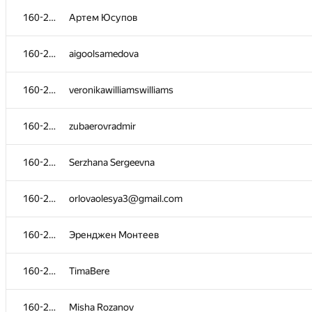
160-269
kravtsovamv
160-269
Артем Юсупов
160-269
nikitat03
160-269
aigoolsamedova
160-269
лиана
160-269
veronikawilliamswilliams
160-269
Mr Shot
160-269
zubaerovradmir
160-269
Ульяна Паркина
160-269
Serzhana Sergeevna
160-269
Максим
160-269
orlovaolesya3@gmail.com
160-269
vitalik_gomel@mail.ru
160-269
Эренджен Монтеев
160-269
Никита Д.
160-269
TimaBere
160-269
roshan.is.dead
160-269
Misha Rozanov